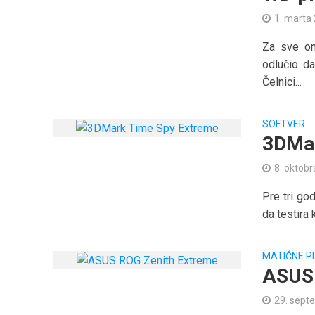
1. marta
Za sve on
odlučio d
Čelnici...
SOFTVER
3DMar
8. oktobr
Pre tri god
da testira 
MATIČNE P
ASUS 
29. sept