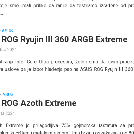
koje smo imali prilike da ranije da testiramo izrađene od pr
..
•
ASUS
ROG Ryujin III 360 ARGB Extreme
bra 2024.
tiranja Intel Core Ultra procesora, želeli smo da svim proce
e uslove pa je izbor hlađenja pao na ASUS ROG Ryujin III 36
•
ASUS
 ROG Azoth Extreme
sta 2024.
 Extreme je prilagodljiva 75% gejmerska tastatura sa p
skim kućištem i metalnim ramom. -Ima brzinu osvežavanja od 8