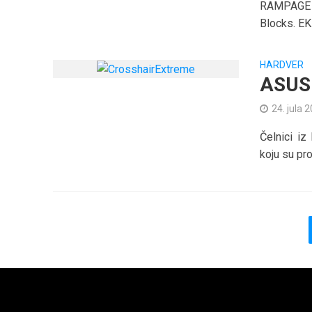
RAMPAGE V
Blocks. EK
HARDVER
ASUS 
24. jula 
Čelnici i
koju su pro