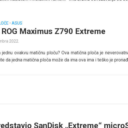
LOČE
•
ASUS
 ROG Maximus Z790 Extreme
mbra 2022.
a jednu ovakvu matičnu ploču? Ova matična ploča je neverovatn
ite da jedna matična ploča može da ima ova ima i teško je pronađi
edstavio SanDisk „Extreme“ micro