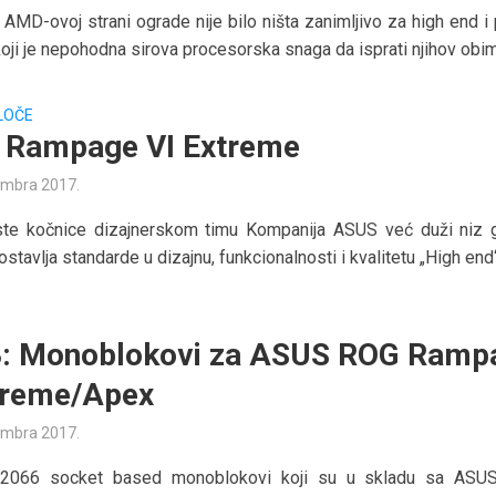
AMD-ovoj strani ograde nije bilo ništa zanimljivo za high end i
koji je nepohodna sirova procesorska snaga da isprati njihov obim.
LOČE
 Rampage VI Extreme
embra 2017.
te kočnice dizajnerskom timu Kompanija ASUS već duži niz 
ostavlja standarde u dizajnu, funkcionalnosti i kvalitetu „High end“.
: Monoblokovi za ASUS ROG Ramp
treme/Apex
embra 2017.
-2066 socket based monoblokovi koji su u skladu sa AS