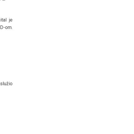
tal je
SD-om.
 služio