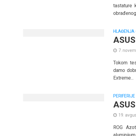
tastature 
obrađenog.
HLAĐENJA
ASUS 
7. novem
Tokom tes
damo dobr
Extreme...
PERIFERIJE
ASUS
19. avgu
ROG Azoth
aluminijum