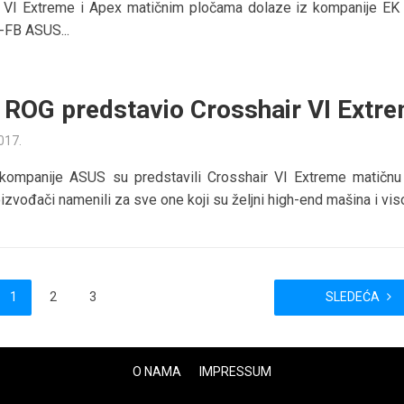
I Extreme i Apex matičnim pločama dolaze iz kompanije EK
-FB ASUS...
ROG predstavio Crosshair VI Extr
2017.
z kompanije ASUS su predstavili Crosshair VI Extreme matičnu
izvođači namenili za sve one koji su željni high-end mašina i viso
1
2
3
SLEDEĆA
O NAMA
IMPRESSUM