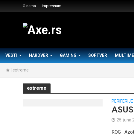
O nama
Impressum
VESTI
HARDVER
GAMING
SOFTVER
MULTIME
|
extreme
extreme
PERIFERIJE
ASUS 
25. juna 
ROG Azoth