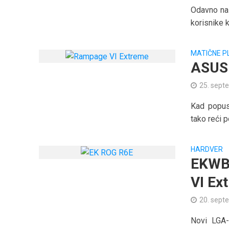
Odavno na 
korisnike 
MATIČNE P
ASUS
25. sept
Kad popus
tako reći p
HARDVER
EKWB
VI Ex
20. sept
Novi LGA