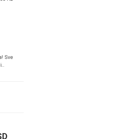
a! Sve
...
SD