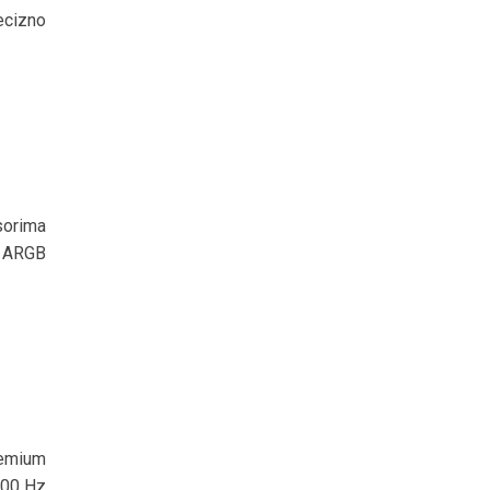
ecizno
sorima
0 ARGB
remium
000 Hz