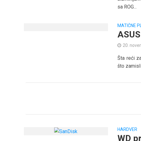
sa ROG...
MATIČNE P
ASUS
20. nove
Šta reći z
što zamisl
HARDVER
WD pr