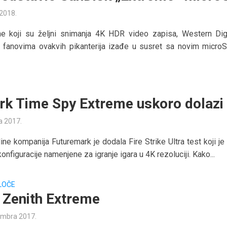
 2018.
e koji su željni snimanja 4K HDR video zapisa, Western Digi
a fanovima ovakvih pikanterija izađe u susret sa novim micro
k Time Spy Extreme uskoro dolazi
a 2017.
ine kompanija Futuremark je dodala Fire Strike Ultra test koji je
konfiguracije namenjene za igranje igara u 4K rezoluciji. Kako...
LOČE
Zenith Extreme
embra 2017.