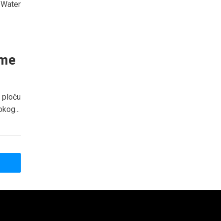
 Water
eme
 ploču
kog...