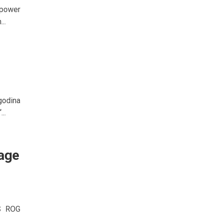
 power
..
godina
..
age
US ROG