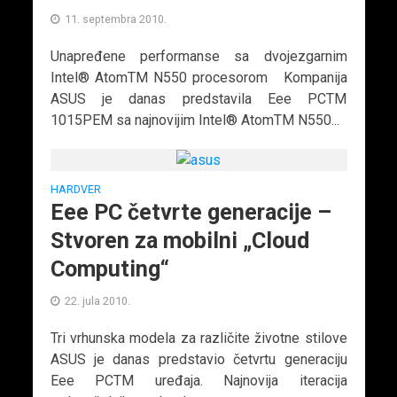
11. septembra 2010.
Unapređene performanse sa dvojezgarnim
Intel® AtomTM N550 procesorom Kompanija
ASUS je danas predstavila Eee PCTM
1015PEM sa najnovijim Intel® AtomTM N550...
HARDVER
Eee PC četvrte generacije –
Stvoren za mobilni „Cloud
Computing“
22. jula 2010.
Tri vrhunska modela za različite životne stilove
ASUS je danas predstavio četvrtu generaciju
Eee PCTM uređaja. Najnovija iteracija