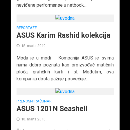
neviđene performanse u netbook...
REPORTAŽE
ASUS Karim Rashid kolekcija
18. marta 2010.
Moda je u modi Kompanija ASUS je svima
nama dobro poznata kao proizvođač matičnih
ploča, grafičkih karti i sl. Međutim, ova
kompanija dosta pažnje posvećuje...
PRENOSNI RAČUNARI
ASUS 1201N Seashell
10. marta 2010.