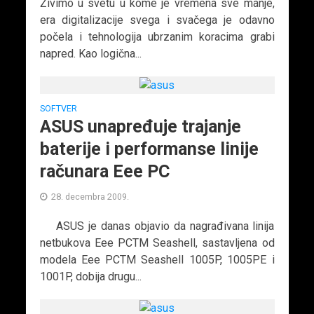
Živimo u svetu u kome je vremena sve manje,
era digitalizacije svega i svačega je odavno
počela i tehnologija ubrzanim koracima grabi
napred. Kao logična...
SOFTVER
ASUS unapređuje trajanje
baterije i performanse linije
računara Eee PC
28. decembra 2009.
ASUS je danas objavio da nagrađivana linija
netbukova Eee PCTM Seashell, sastavljena od
modela Eee PCTM Seashell 1005P, 1005PE i
1001P, dobija drugu...