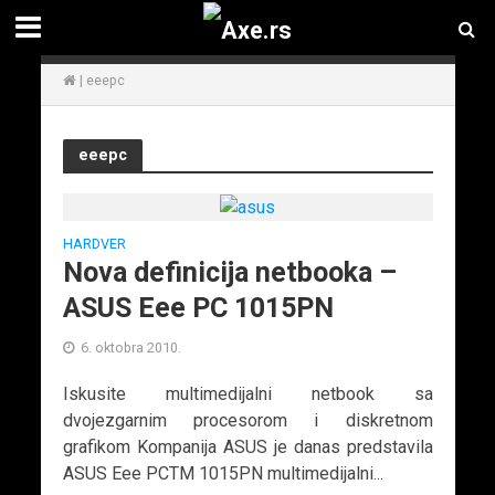
|
eeepc
eeepc
HARDVER
Nova definicija netbooka –
ASUS Eee PC 1015PN
6. oktobra 2010.
Iskusite multimedijalni netbook sa
dvojezgarnim procesorom i diskretnom
grafikom Kompanija ASUS je danas predstavila
ASUS Eee PCTM 1015PN multimedijalni...