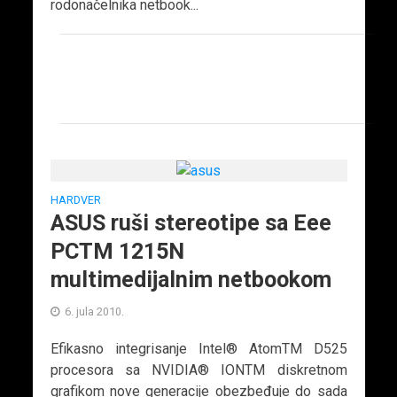
rodonačelnika netbook...
HARDVER
ASUS ruši stereotipe sa Eee
PCTM 1215N
multimedijalnim netbookom
6. jula 2010.
Efikasno integrisanje Intel® AtomTM D525
procesora sa NVIDIA® IONTM diskretnom
grafikom nove generacije obezbeđuje do sada