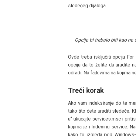
sledećeg dijaloga
Opcija bi trebalo biti kao na
Ovde treba isključiti opciju For
opciju da to želite da uradite 
odradi. Na fajlovima na kojima n
Treći korak
Ako vam indeksiranje do te mer
tako što ćete uraditi sledeće. 
u“ ukucajte services.msc i prit
kojima je i Indexing service. Na
kako to izgleda pod Windows-om