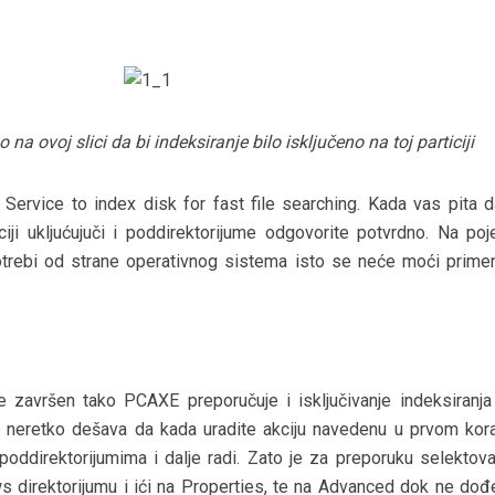
o na ovoj slici da bi indeksiranje bilo isključeno na toj particiji
g Service to index disk for fast file searching. Kada vas pita d
iciji ukljućujuči i poddirektorijume odgovorite potvrdno. Na poj
otrebi od strane operativnog sistema isto se neće moći primenit
 završen tako PCAXE preporučuje i isključivanje indeksiranja
e neretko dešava da kada uradite akciju navedenu u prvom kor
oddirektorijumima i dalje radi. Zato je za preporuku selektova
ws direktorijumu i ići na Properties, te na Advanced dok ne dođ