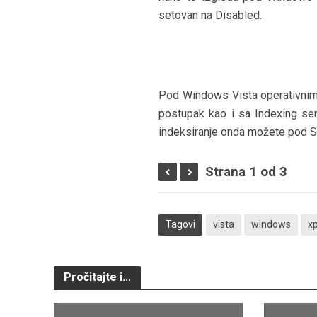
setovan na Disabled.
Pod Windows Vista operativnim 
postupak kao i sa Indexing ser
indeksiranje onda možete pod St
Strana 1 od 3
Tagovi
vista
windows
x
Pročitajte i...