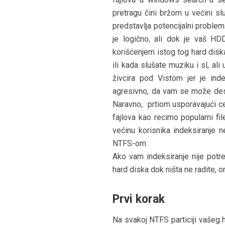
pretragu čini bržom u većini sl
predstavlja potencijalni problem
je logično, ali dok je vaš HD
korišćenjem istog tog hard diska
ili kada slušate muziku i sl, a
živcira pod Vistom jer je ind
agresivno, da vam se može desit
Naravno, prtiom usporavajući ce
fajlova kao recimo popularni fi
većinu korisnika indeksiranje n
NTFS-om.
Ako vam indeksiranje nije potre
hard diska dok ništa ne radite, o
Prvi korak
Na svakoj NTFS particiji vašeg 