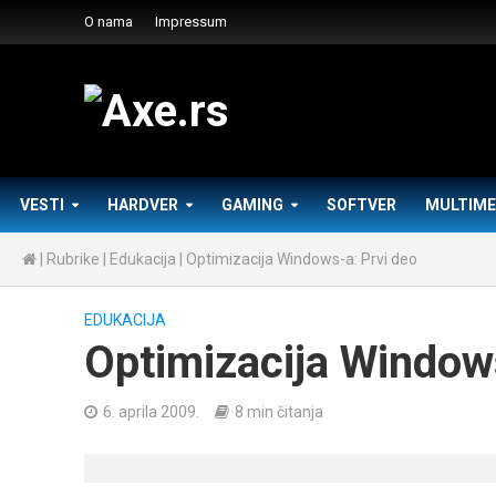
O nama
Impressum
VESTI
HARDVER
GAMING
SOFTVER
MULTIME
|
Rubrike
|
Edukacija
|
Optimizacija Windows-a: Prvi deo
EDUKACIJA
Optimizacija Windows
6. aprila 2009.
8 min čitanja