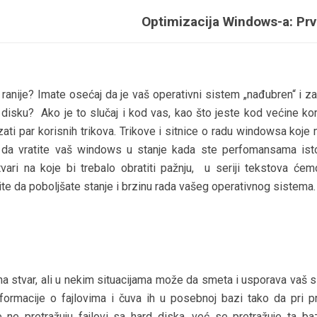
Optimizacija Windows-a: Prv
anije? Imate osećaj da je vaš operativni sistem „nađubren“ i z
isku? Ako je to slučaj i kod vas, kao što jeste kod većine kor
 par korisnih trikova. Trikove i sitnice o radu windowsa koje
da vratite vaš windows u stanje kada ste perfomansama isto
vari na koje bi trebalo obratiti pažnju, u seriji tekstova će
dite da poboljšate stanje i brzinu rada vašeg operativnog sistema
a stvar, ali u nekim situacijama može da smeta i usporava vaš s
nformacije o fajlovima i čuva ih u posebnoj bazi tako da pri pr
ne pretražuju fajlovi sa hard diska, već se pretražuje ta ba