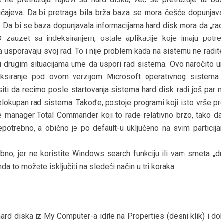
učajeva. Da bi pretraga bila brža baza se mora češće dopunjavat
. Da bi se baza dopunjavala informacijama hard disk mora da „rad
D zauzet sa indeksiranjem, ostale aplikacije koje imaju potr
 usporavaju svoj rad. To i nije problem kada na sistemu ne radit
li u drugim situacijama ume da uspori rad sistema. Ovo naročito 
eksiranje pod ovom verzijom Microsoft operativnog sistema 
i da recimo posle startovanja sistema hard disk radi još par m
lokupan rad sistema. Takođe, postoje programi koji isto vrše pr
le manager Total Commander koji to rade relativno brzo, tako da
epotrebno, a obično je po default-u uključeno na svim particij
bno, jer ne koristite Windows search funkciju ili vam smeta „drl
nda to možete isključiti na sledeći način u tri koraka:
hard diska iz My Computer-a idite na Properties (desni klik) i d