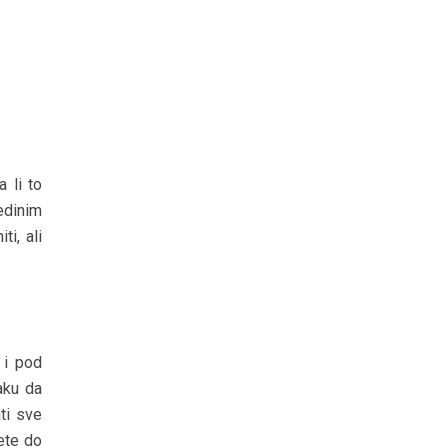
a li to
edinim
i, ali
 i pod
aku da
ti sve
ete do