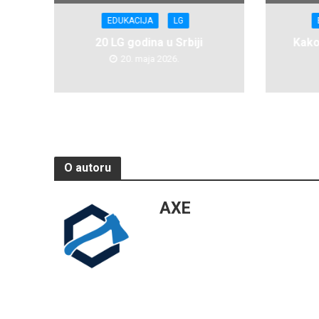
EDUKACIJA
LG
20 LG godina u Srbiji
Kako
20. maja 2026.
O autoru
AXE