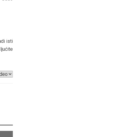
i isti
jućite