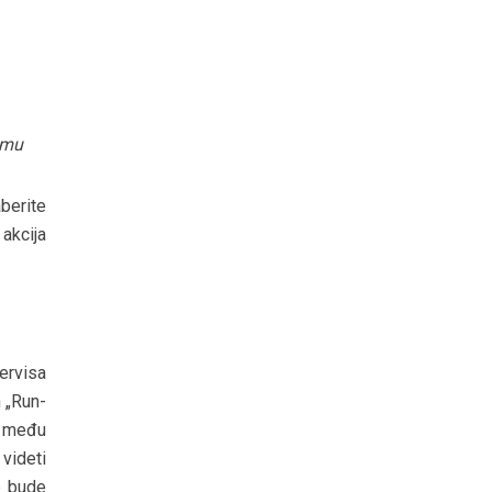
jumu
aberite
 akcija
ervisa
 „Run-
, među
 videti
e bude