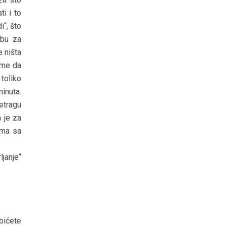
i i to
i“, što
ebu za
e ništa
ume da
toliko
inuta.
etragu
 je za
ama sa
janje“
obićete