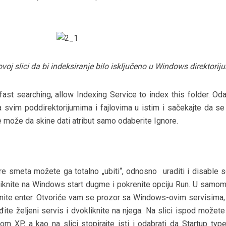
 ovoj slici da bi indeksiranje bilo isključeno u Windows direktori
 fast searching, allow Indexing Service to index this folder. Od
na svim poddirektorijumima i fajlovima u istim i sačekajte da se
e može da skine dati atribut samo odaberite Ignore.
e smeta možete ga totalno „ubiti“, odnosno uraditi i disable s
Kliknite na Windows start dugme i pokrenite opciju Run. U samom
isnite enter. Otvoriće vam se prozor sa Windows-ovim servisima
đite željeni servis i dvokliknite na njega. Na slici ispod možete
 XP, a kao na slici stopirajte isti i odabrati da Startup typ