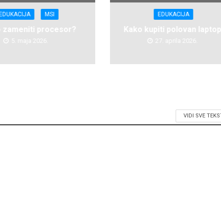
EDUKACIJA
MSI
EDUKACIJA
 zameniti procesor?
Kako kupiti polovan laptop
5. maja 2026.
27. aprila 2026.
VIDI SVE TEK