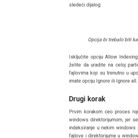
sledeći dijalog:
Opcija bi trebalo biti ka
Isključite opciju Allow Indexin
želite da uradite na celoj part
fajlovima koji su trenutno u up
imate opciju Ignore ili Ignore all.
Drugi korak
Prvim korakom ceo proces nije
windows direktorijumom, jer s
indeksiranje u nekim windows p
fajlove i direktorijume u windo