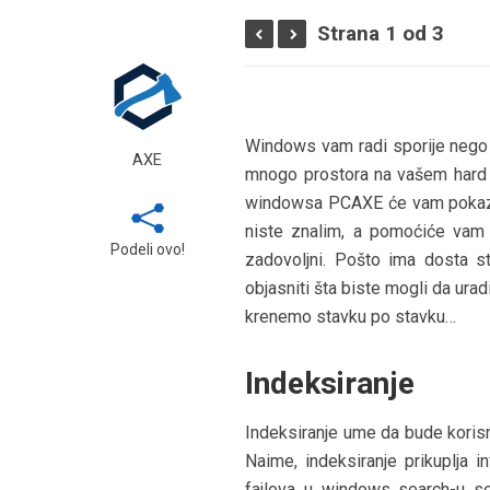
Strana 1 od 3
Windows vam radi sporije nego r
AXE
mnogo prostora na vašem hard d
windowsa PCAXE će vam pokazati
niste znalim, a pomoćiće vam 
Podeli ovo!
zadovoljni. Pošto ima dosta st
objasniti šta biste mogli da ura
krenemo stavku po stavku…
Indeksiranje
Indeksiranje ume da bude korisn
Naime, indeksiranje prikuplja i
fajlova u windows search-u se 