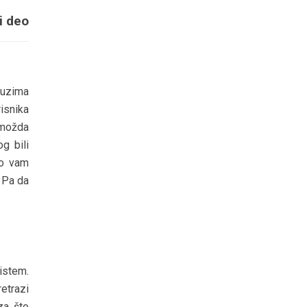
i deo
auzima
isnika
 možda
g bili
mo vam
. Pa da
istem.
etrazi
za što