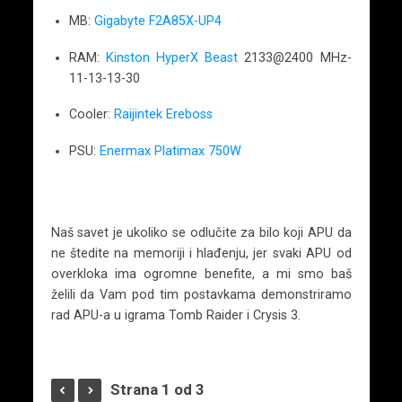
MB:
Gigabyte F2A85X-UP4
RAM:
Kinston HyperX Beast
2133@2400 MHz-
11-13-13-30
Cooler:
Raijintek Ereboss
PSU:
Enermax Platimax 750W
Naš savet je ukoliko se odlučite za bilo koji APU da
ne štedite na memoriji i hlađenju, jer svaki APU od
overkloka ima ogromne benefite, a mi smo baš
želili da Vam pod tim postavkama demonstriramo
rad APU-a u igrama Tomb Raider i Crysis 3.
Strana 1 od 3