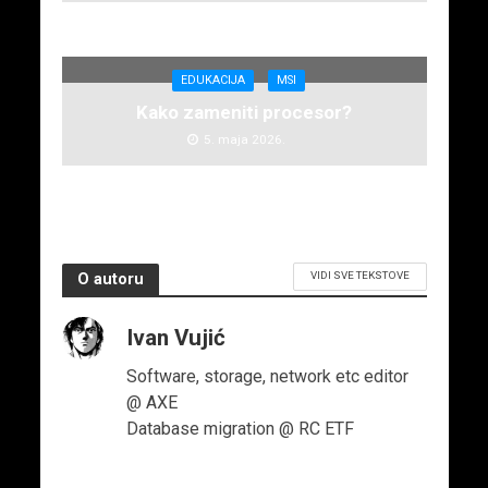
EDUKACIJA
MSI
Kako zameniti procesor?
5. maja 2026.
VIDI SVE TEKSTOVE
O autoru
Ivan Vujić
Software, storage, network etc editor
@ AXE
Database migration @ RC ETF