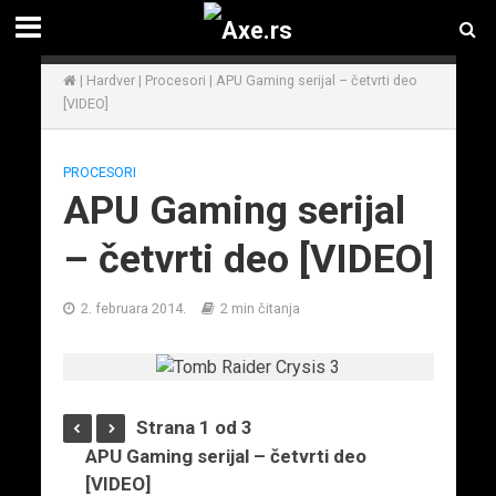
|
Hardver
|
Procesori
|
APU Gaming serijal – četvrti deo
[VIDEO]
PROCESORI
APU Gaming serijal
– četvrti deo [VIDEO]
2. februara 2014.
2 min čitanja
Strana 1 od 3
APU Gaming serijal – četvrti deo
[VIDEO]