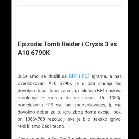
Epizoda: Tomb Raider i Crysis 3 vs
A10 6790K
Juče smo se družili sa
BF4 i FC3
igrama, a naš
overklokovani A10 6790K je u oba slučaja bio
dovoljno dobar. Istini za volju, u slučaju BF4 naslova
rezolucija je morala da se smanji. Pri 1080p
podešavanju FPS nije bio zadovoljavajući, tj. nije
dovoljno dobar za tu igru zbog dosta akcije. Ipak,
pri 1366×768 rezoluciji sve je bilo itekako igrivo,
rekli bi smo čak i tečno.