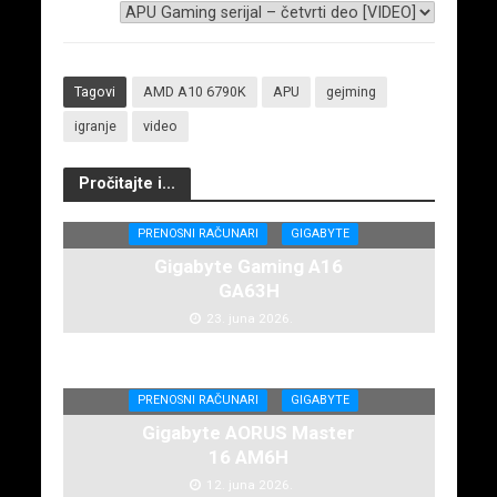
Tagovi
AMD A10 6790K
APU
gejming
igranje
video
Pročitajte i...
PRENOSNI RAČUNARI
GIGABYTE
Gigabyte Gaming A16
GA63H
23. juna 2026.
PRENOSNI RAČUNARI
GIGABYTE
Gigabyte AORUS Master
16 AM6H
12. juna 2026.