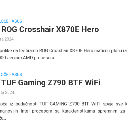
LOČE
•
ASUS
ROG Crosshair X870E Hero
ra 2024.
prilike da testiramo ROG Crosshair X870E Hero matičnu ploču r
000 serijom AMD procesora.
LOČE
•
ASUS
TUF Gaming Z790 BTF WiFi
sta 2024.
loča iz budućnosti TUF GAMING Z790-BTF WIFI spaja sve k
najnovijih Intel procesora sa karakteristikama spremnim za 
u...