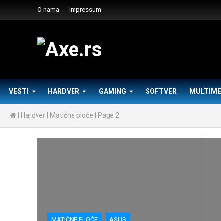
O nama
Impressum
VESTI
HARDVER
GAMING
SOFTVER
MULTIME
|
Hardver
|
Matične ploče
|
Page 2
MATIČNE PLOČE
ASUS