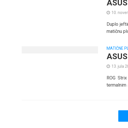
ASUS
10. nove
Duplo jef
matičnu plo
MATIČNE P
ASUS 
13. jula 
ROG Strix
termalnim 