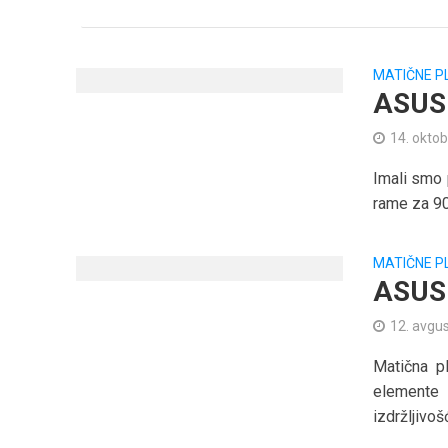
MATIČNE P
ASUS 
14. oktob
Imali smo 
rame za 9
MATIČNE P
ASUS 
12. avgu
Matična p
elemente 
izdržljivošć