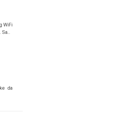
g WiFi
 Sa...
ike da