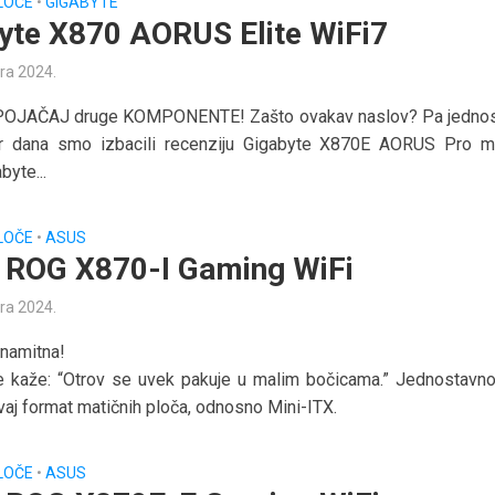
LOČE
•
GIGABYTE
yte X870 AORUS Elite WiFi7
ra 2024.
POJAČAJ druge KOMPONENTE! Zašto ovakav naslov? Pa jedno
ar dana smo izbacili recenziju Gigabyte X870E AORUS Pro m
byte...
LOČE
•
ASUS
ROG X870-I Gaming WiFi
ra 2024.
dinamitna!
e kaže: “Otrov se uvek pakuje u malim bočicama.” Jednostavno
aj format matičnih ploča, odnosno Mini-ITX.
LOČE
•
ASUS