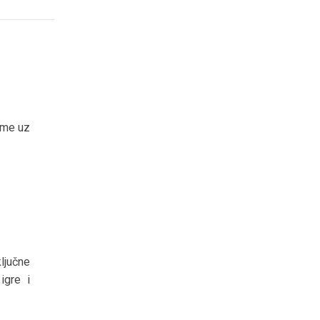
ame uz
ljučne
igre i