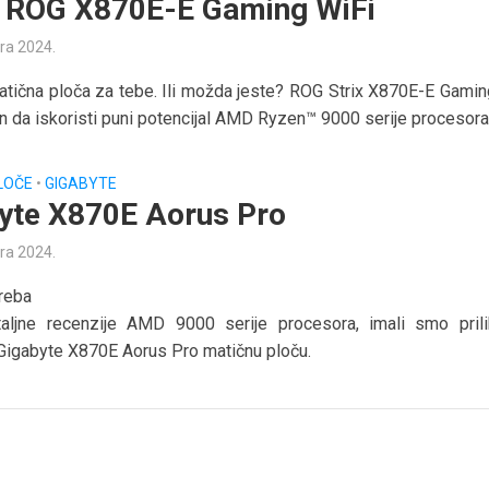
ROG X870E-E Gaming WiFi
ra 2024.
atična ploča za tebe. Ili možda jeste? ROG Strix X870E-E Gamin
an da iskoristi puni potencijal AMD Ryzen™ 9000 serije procesora.
LOČE
•
GIGABYTE
yte X870E Aorus Pro
ra 2024.
reba
aljne recenzije AMD 9000 serije procesora, imali smo pril
Gigabyte X870E Aorus Pro matičnu ploču.