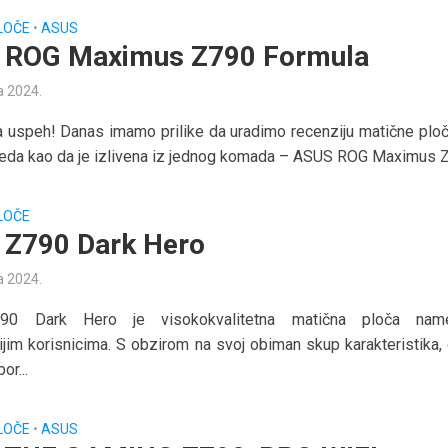
LOČE
•
ASUS
 ROG Maximus Z790 Formula
a 2024.
 uspeh! Danas imamo prilike da uradimo recenziju matične ploč
leda kao da je izlivena iz jednog komada – ASUS ROG Maximus Z
LOČE
Z790 Dark Hero
a 2024.
0 Dark Hero је visokokvalitetna matična ploča name
ijim korisnicima. S obzirom na svoj obiman skup karakteristika, 
or...
LOČE
•
ASUS