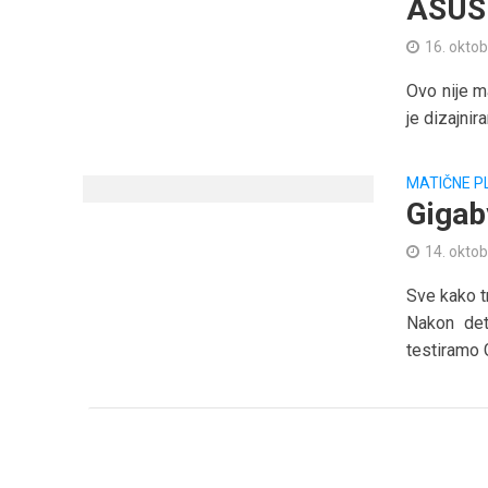
ASUS 
16. oktob
Ovo nije m
je dizajnir
MATIČNE P
Gigab
14. oktob
Sve kako t
Nakon det
testiramo 