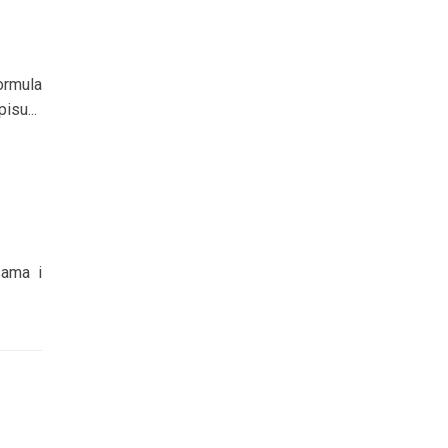
ormula
isu...
sama i