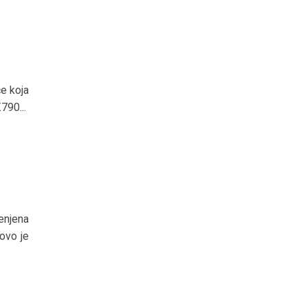
e koja
790...
njena
ovo je