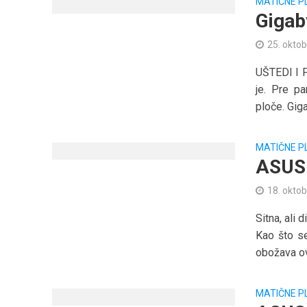
MATIČNE P
Gigab
25. oktob
UŠTEDI I 
je. Pre p
ploče. Giga
MATIČNE P
ASUS 
18. oktob
Sitna, ali 
Kao što s
obožava ov
MATIČNE P