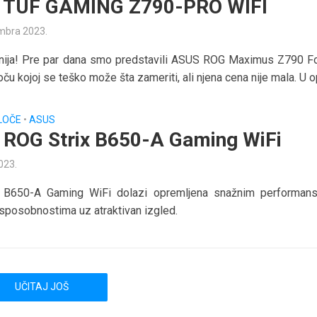
 TUF GAMING Z790-PRO WIFI
mbra 2023.
tinija! Pre par dana smo predstavili ASUS ROG Maximus Z790 F
ču kojoj se teško može šta zameriti, ali njena cena nije mala. U op
LOČE
•
ASUS
ROG Strix B650-A Gaming WiFi
2023.
 B650-A Gaming WiFi dolazi opremljena snažnim performan
sposobnostima uz atraktivan izgled.
UČITAJ JOŠ