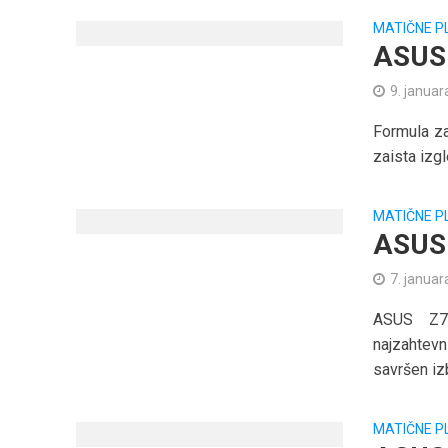
MATIČNE P
ASUS
9. januar
Formula za
zaista izg
MATIČNE P
ASUS 
7. januar
ASUS Z79
najzahtevn
savršen izb
MATIČNE P