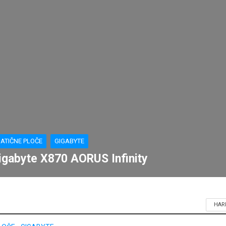
ATIČNE PLOČE
GIGABYTE
igabyte X870 AORUS Infinity
HAR