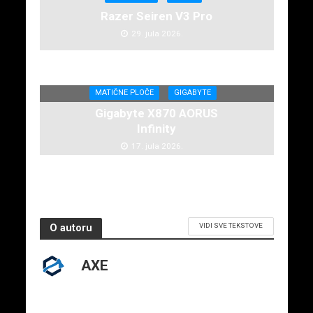
Razer Seiren V3 Pro
29. jula 2026.
MATIČNE PLOČE
GIGABYTE
Gigabyte X870 AORUS
Infinity
17. jula 2026.
VIDI SVE TEKSTOVE
O autoru
AXE