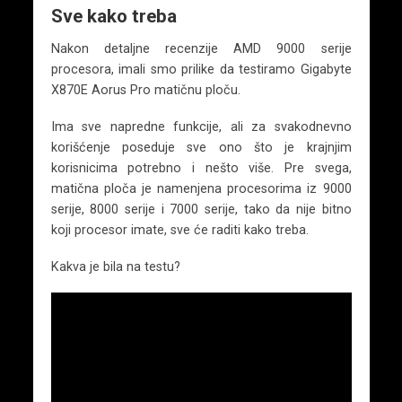
Sve kako treba
Nakon detaljne recenzije AMD 9000 serije
procesora, imali smo prilike da testiramo Gigabyte
X870E Aorus Pro matičnu ploču.
Ima sve napredne funkcije, ali za svakodnevno
korišćenje poseduje sve ono što je krajnjim
korisnicima potrebno i nešto više. Pre svega,
matična ploča je namenjena procesorima iz 9000
serije, 8000 serije i 7000 serije, tako da nije bitno
koji procesor imate, sve će raditi kako treba.
Kakva je bila na testu?