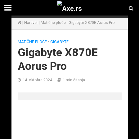
|
Hardver
|
Matične ploče
|
Gigabyte X870E Aorus Pro
MATIČNE PLOČE
•
GIGABYTE
Gigabyte X870E
Aorus Pro
14. oktobra 2024.
1 min čitanja