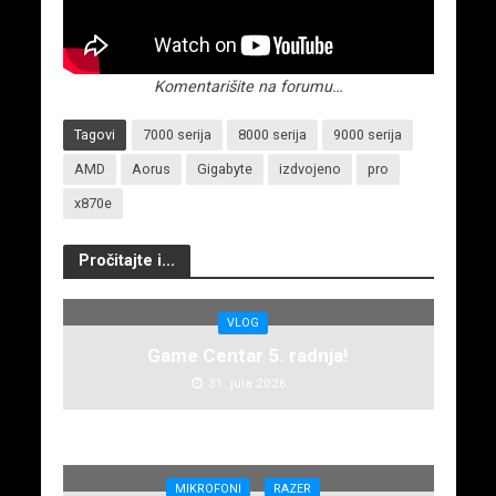
Komentarišite na forumu…
Tagovi
7000 serija
8000 serija
9000 serija
AMD
Aorus
Gigabyte
izdvojeno
pro
x870e
Pročitajte i...
VLOG
Game Centar 5. radnja!
31. jula 2026.
MIKROFONI
RAZER