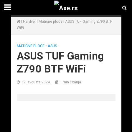
|
Hardver
|
Matične ploče
|
ASUS TUF Gaming Z790 BTF
WiFi
MATIČNE PLOČE
•
ASUS
ASUS TUF Gaming
Z790 BTF WiFi
12. avgusta 2024.
1 min čitanja