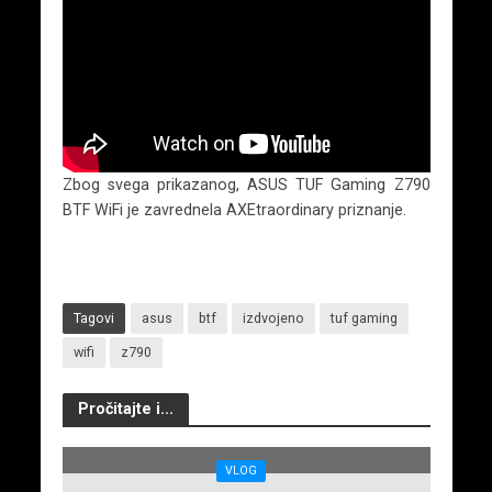
Zbog svega prikazanog, ASUS TUF Gaming Z790
BTF WiFi je zavrednela AXEtraordinary priznanje.
Tagovi
asus
btf
izdvojeno
tuf gaming
wifi
z790
Pročitajte i...
VLOG