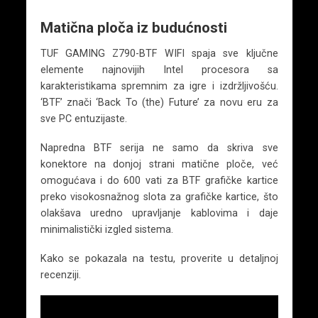
Matična ploča iz budućnosti
TUF GAMING Z790-BTF WIFI spaja sve ključne
elemente najnovijih Intel procesora sa
karakteristikama spremnim za igre i izdržljivošću.
‘BTF’ znači ‘Back To (the) Future’ za novu eru za
sve PC entuzijaste.
Napredna BTF serija ne samo da skriva sve
konektore na donjoj strani matične ploče, već
omogućava i do 600 vati za BTF grafičke kartice
preko visokosnažnog slota za grafičke kartice, što
olakšava uredno upravljanje kablovima i daje
minimalistički izgled sistema.
Kako se pokazala na testu, proverite u detaljnoj
recenziji.