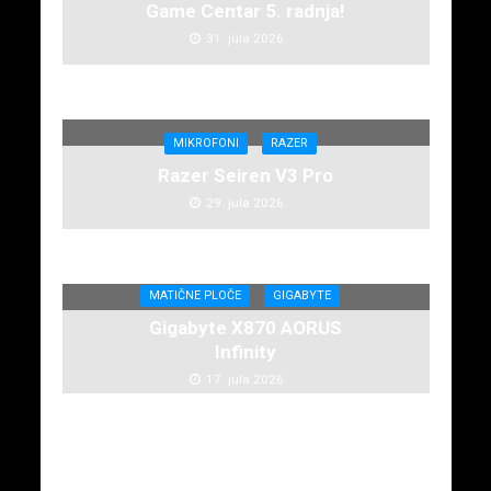
Game Centar 5. radnja!
31. jula 2026.
MIKROFONI
RAZER
Razer Seiren V3 Pro
29. jula 2026.
MATIČNE PLOČE
GIGABYTE
Gigabyte X870 AORUS
Infinity
17. jula 2026.