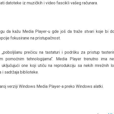
dati datoteke iz muzičkih i video fascikli vašeg računara.
gu da kažu Media Player-u gde još da traže stvari koje bi do
i opcije fokusirane na pristupačnost.
 „poboljšanu prečicu na tastaturi i podršku za pristup taster
gim pomoćnim tehnologijama“. Media Player trenutno ima ne
 uključujući one koji utiču na reprodukciju sa nekih mrežnih lo
i sadržaja biblioteke.
e staroj verziji Windows Media Player-a preko Windows alatki.