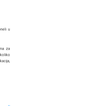
neli u
ima za
koliko
kacija,