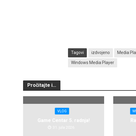
Tagovi
izdvojeno
Media Pla
Windows Media Player
Pročitajte i...
VLOG
M
Game Centar 5. radnja!
Ra
31. jula 2026.