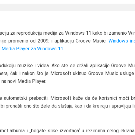
ikaciju za reprodukciju medija za Windows 11 kako bi zamenio W
nije promenio od 2009, i aplikaciju Groove Music.
Windows ins
ju Media Player za Windows 11
.
produkciju muzike i videa. Ako ste se držali aplikacije Groove M
umera, čak i nakon što je Microsoft ukinuo Groove Music usluge
te na novi Media Player.
 se automatski prebaciti. Microsoft kaže da će korisnici moći 
bi pronašli ono što žele da slušaju, kao i da kreiraju i upravljaju 
omot albuma i „bogate slike izvođača“ u režimima celog ekrana 