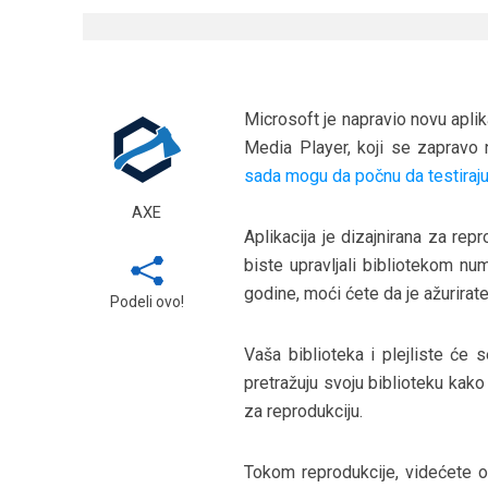
Microsoft je napravio novu apl
Media Player, koji se zapravo 
sada mogu da počnu da testira
AXE
Aplikacija je dizajnirana za re
biste upravljali bibliotekom n
godine, moći ćete da je ažurira
Podeli ovo!
Vaša biblioteka i plejliste će
pretražuju svoju biblioteku kako 
za reprodukciju.
Tokom reprodukcije, videćete 