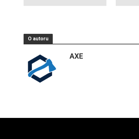
O autoru
AXE