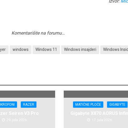
Izvor:
Mic
Komentarišite na forumu…
yer
windows
Windows 11
Windows insajderi
Windows Insi
IKROFONI
RAZER
MATIČNE PLOČE
GIGABYTE
zer Seiren V3 Pro
Gigabyte X870 AORUS Infin
29. jula 2026.
17. jula 2026.