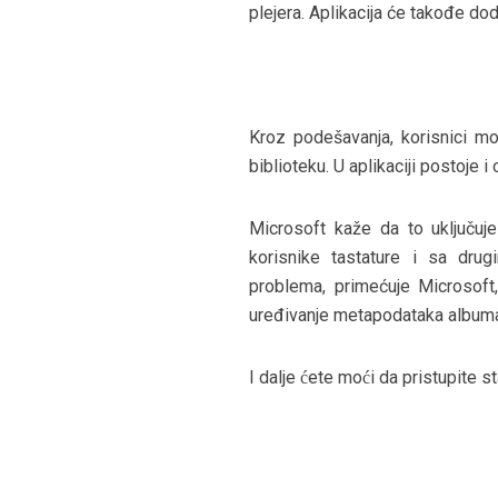
plejera. Aplikacija će takođe do
Kroz podešavanja, korisnici mo
biblioteku. U aplikaciji postoje 
Microsoft kaže da to uključuje
korisnike tastature i sa dru
problema, primećuje Microsoft,
uređivanje metapodataka albuma 
I dalje ćete moći da pristupit