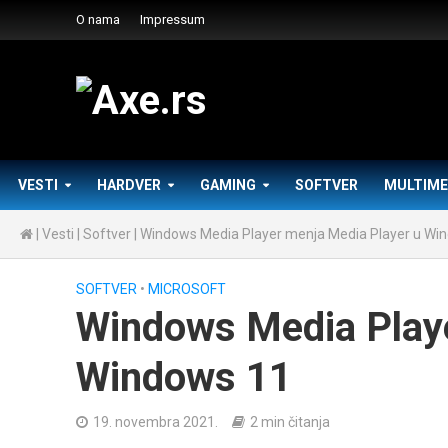
O nama
Impressum
VESTI
HARDVER
GAMING
SOFTVER
MULTIME
|
Vesti
|
Softver
|
Windows Media Player menja Media Player u Wi
SOFTVER
•
MICROSOFT
Windows Media Playe
Windows 11
19. novembra 2021.
2 min čitanja