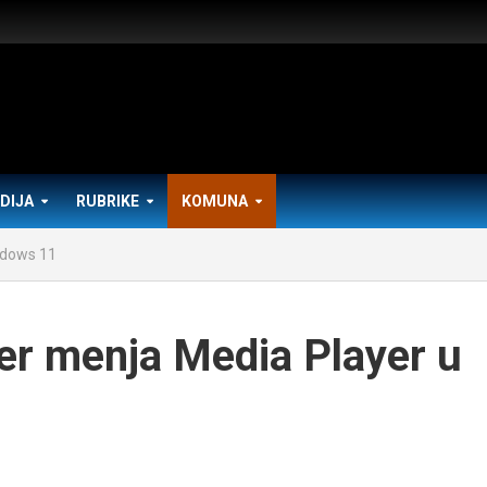
DIJA
RUBRIKE
KOMUNA
ndows 11
r menja Media Player u