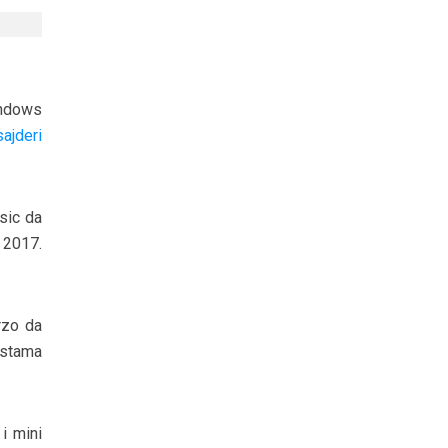
indows
ajderi
usic da
 2017.
brzo da
listama
i mini