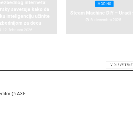
bezbednog interneta:
MODING
rsky savetuje kako da
Steam Machine DIY – Uradi
ku inteligenciju učinite
8. decembra 2025.
zbednijom za decu
12. februara 2026.
VIDI SVE TEK
editor @ AXE