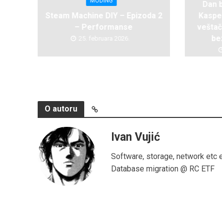
MODING
Dan 
Steam Machine DIY – Epizoda 2
Kaspe
– Performanse
veštač
be
25. februara 2026.
O autoru
Ivan Vujić
Software, storage, network etc 
Database migration @ RC ETF