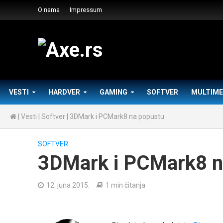
O nama
Impressum
VESTI
HARDVER
GAMING
SOFTVER
MULTIME
|
Vesti
|
Softver
|
3DMark i PCMark8 na popustu
SOFTVER
3DMark i PCMark8 n
12. juna 2015.
1 min čitanja