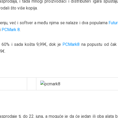
sprodaja, i tada mnogi proizvođači i distributeri igara spuštaj
odali što više kopija.
enju, već i softver a među njima se nalaze i dva popularna
Futu
i
PCMark 8
.
 60% i sada košta 9,99€, dok je
PCMark8
na popustu od čak
99€.
sprodaje tj. do 22. juna, a moguće je da će jedan ili oba alata bi