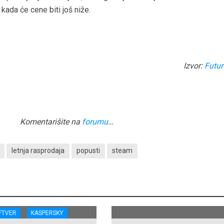
kada će cene biti još niže.
Izvor:
Futu
Komentarišite na
forumu
…
letnja rasprodaja
popusti
steam
FTVER
KASPERSKY