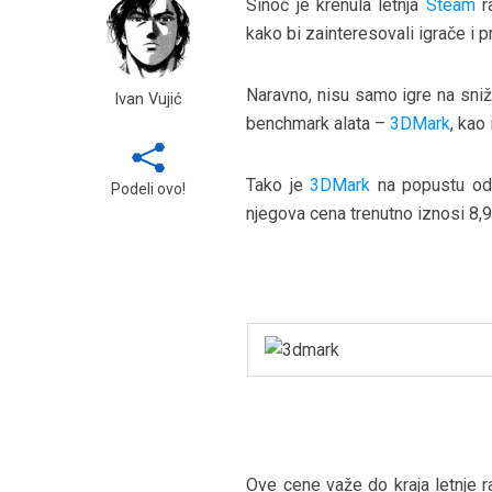
Sinoć je krenula letnja
Steam
ra
kako bi zainteresovali igrače i pr
Naravno, nisu samo igre na sniž
Ivan Vujić
benchmark alata –
3DMark
, kao 
Tako je
3DMark
na popustu od
Podeli ovo!
njegova cena trenutno iznosi 8,
Ove cene važe do kraja letnje ra