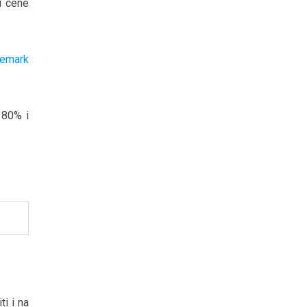
u cene
remark
 80% i
ti i na