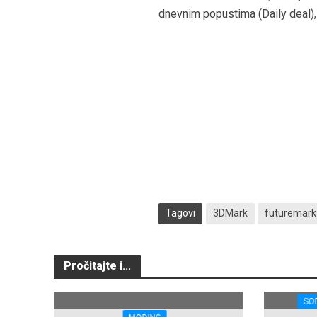
dnevnim popustima (Daily deal), 
Tagovi
3DMark
futuremark
Pročitajte i...
SO