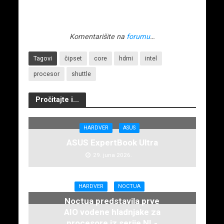
Komentarišite na
forumu
…
Tagovi
čipset
core
hdmi
intel
procesor
shuttle
Pročitajte i...
HARDVER
ASUS
ASUS ExpertBook Ultra
29. juna 2026.
HARDVER
NOCTUA
Noctua predstavila prve
AIO vodene hladnjake za
procesore iz serije NL-