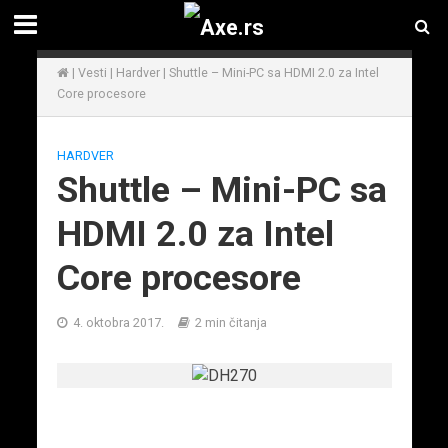
|
Vesti
|
Hardver
|
Shuttle – Mini-PC sa HDMI 2.0 za Intel
Core procesore
HARDVER
Shuttle – Mini-PC sa
HDMI 2.0 za Intel
Core procesore
4. oktobra 2017.
2 min čitanja