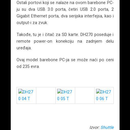
Ostali portovi koji se nalaze na ovom barebone PC-
ju su dva USB 3.0 porta, četiri USB 2.0 porta, 2
Gigabit Ethernet porta, dva serijska interfejsa, kao i
output-i za zvuk.
Takođe, tu je i čitač za SD karte. DH270 poseduje i
remote power-on konekciju na zadnjem delu
uređaja.
Ovaj model barebone PC-ja se može naći po ceni
od 235 evra.
Izvor:
Shuttle