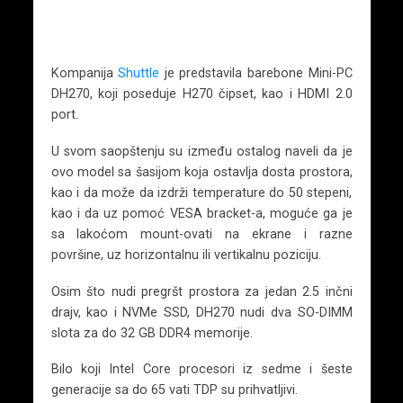
Kompanija
Shuttle
je predstavila barebone Mini-PC
DH270, koji poseduje H270 čipset, kao i HDMI 2.0
port.
U svom saopštenju su između ostalog naveli da je
ovo model sa šasijom koja ostavlja dosta prostora,
kao i da može da izdrži temperature do 50 stepeni,
kao i da uz pomoć VESA bracket-a, moguće ga je
sa lakoćom mount-ovati na ekrane i razne
površine, uz horizontalnu ili vertikalnu poziciju.
Osim što nudi pregršt prostora za jedan 2.5 inčni
drajv, kao i NVMe SSD, DH270 nudi dva SO-DIMM
slota za do 32 GB DDR4 memorije.
Bilo koji Intel Core procesori iz sedme i šeste
generacije sa do 65 vati TDP su prihvatljivi.