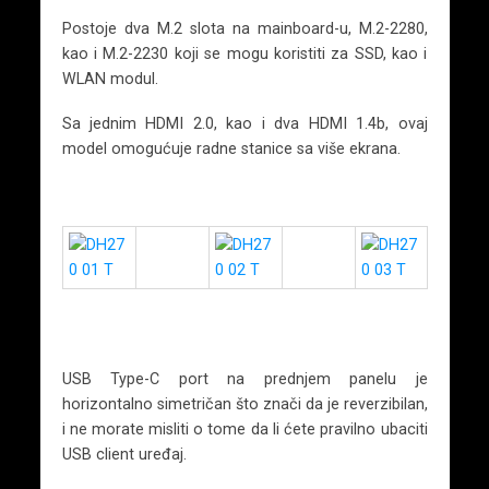
Postoje dva M.2 slota na mainboard-u, M.2-2280,
kao i M.2-2230 koji se mogu koristiti za SSD, kao i
WLAN modul.
Sa jednim HDMI 2.0, kao i dva HDMI 1.4b, ovaj
model omogućuje radne stanice sa više ekrana.
USB Type-C port na prednjem panelu je
horizontalno simetričan što znači da je reverzibilan,
i ne morate misliti o tome da li ćete pravilno ubaciti
USB client uređaj.