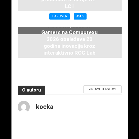
LC1
16. juna 2026.
HARDVER
ASUS
ASUS Republic of
Gamers na Computexu
2026 obeležava 20
godina inovacija kroz
interaktivno ROG Lab
iskustvo
3. juna 2026.
VIDI SVE TEKSTOVE
O autoru
kocka