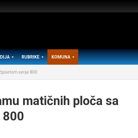
DIJA
RUBRIKE
KOMUNA
ipsetom serije 800
mu matičnih ploča sa
 800