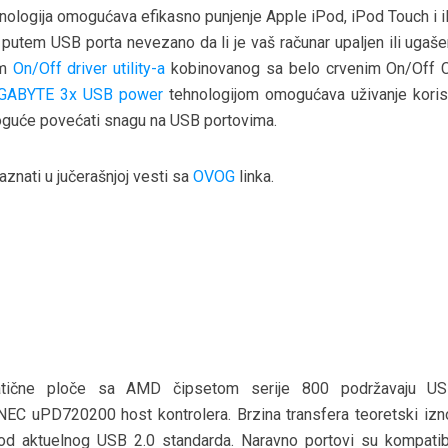
nologija omogućava efikasno punjenje Apple iPod, iPod Touch i 
 putem USB porta nevezano da li je vaš računar upaljen ili ugaše
em
On/Off driver utility-a
kobinovanog sa belo crvenim On/Off 
GABYTE 3x USB power
tehnologijom omogućava uživanje koris
moguće povećati snagu na USB portovima.
aznati u jučerašnjoj vesti sa
OVOG
linka.
tične ploče sa AMD čipsetom serije 800 podržavaju US
EC uPD720200 host kontrolera. Brzina transfera teoretski izn
od aktuelnog USB 2.0 standarda. Naravno portovi su kompatibi