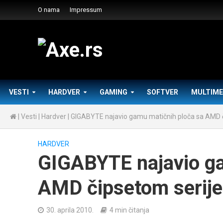
O nama
Impressum
VESTI
HARDVER
GAMING
SOFTVER
MULTIME
|
Vesti
|
Hardver
|
GIGABYTE najavio gamu matičnih ploča sa AMD č
HARDVER
GIGABYTE najavio ga
AMD čipsetom serije
30. aprila 2010.
4 min čitanja