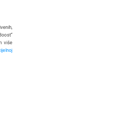
venih,
Boost“
m više
jelnoj