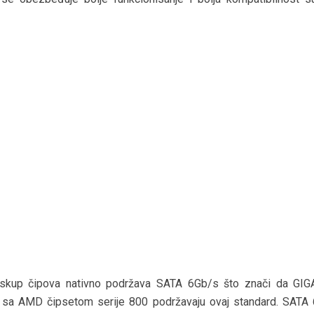
skup čipova nativno podržava SATA 6Gb/s što znači da GI
 sa AMD čipsetom serije 800 podržavaju ovaj standard. SATA