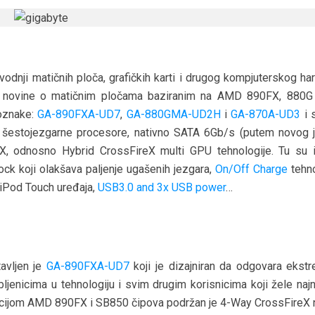
vodnji matičnih ploča, grafičkih karti i drugog kompjuterskog ha
 je novine o matičnim pločama baziranim na AMD 890FX, 880G
 oznake:
GA-890FXA-UD7
,
GA-880GMA-UD2H
i
GA-870A-UD3
i 
šestojezgarne procesore, nativno SATA 6Gb/s (putem novog 
X, odnosno Hybrid CrossFireX multi GPU tehnologije. Tu su 
ck koji olakšava paljenje ugašenih jezgara,
On/Off Charge
tehno
iPod Touch uređaja,
USB3.0 and 3x USB power
…
avljen je
GA-890FXA-UD7
koji je dizajniran da odgovara ekst
ljenicima u tehnologiju i svim drugim korisnicima koji žele najn
acijom AMD 890FX i SB850 čipova podržan je 4-Way CrossFireX 