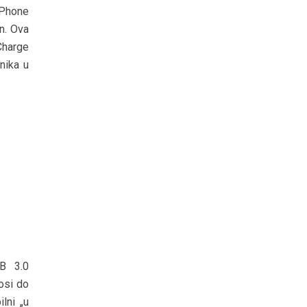
iPhone
n. Ova
Charge
nika u
B 3.0
osi do
lni „u