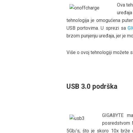
Ova teh
uređaja
tehnologija je omogućena put
USB portovima. U sprezi sa
GI
brzom punjenju uređaja, jer je 
Više o ovoj tehnologiji možete s
USB 3.0 podrška
GIGABYTE ma
posredstvom N
5Gb/s, što je skoro 10x brže 