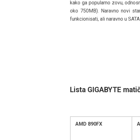
kako ga popularno zovu, odnosn
oko 750MB). Naravno novi stan
funkcionisati, ali naravno u SAT
Lista GIGABYTE matič
AMD 890FX