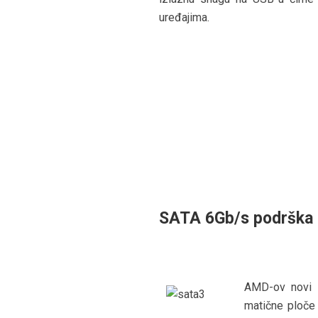
uređajima.
SATA 6Gb/s podrška
AMD-ov novi 
matične ploče