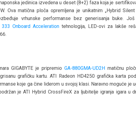
 naponska jedinica izvedena u deset (8+2) faza koja je sertifiko
 Ova matična ploča opremljena je unikatnim „Hybrid Silent
ezbeđuje vrhunske performanse bez generisanja buke. Još
333 Onboard Acceleration
tehnologija, LED-ovi za lakše reš
66.
čunara GIGABYTE je pripremio
GA-880GMA-UD2H
matičnu ploč
risanu grafičku kartu. ATI Radeon HD4250 grafička karta po
rmanse koje ga čine liderom u svojoj klasi. Naravno moguće je ug
 podržan je ATI Hybrid CrossFireX za ljubitelje igranja igara u 