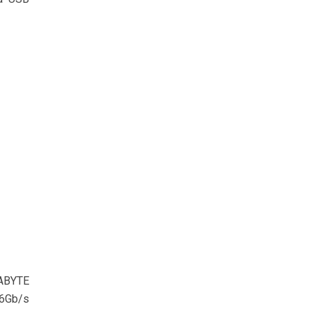
GABYTE
 6Gb/s