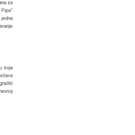
vana za
 Pipe“
 jedna
avanje
u koja
dežava
raditi
dnevnoj