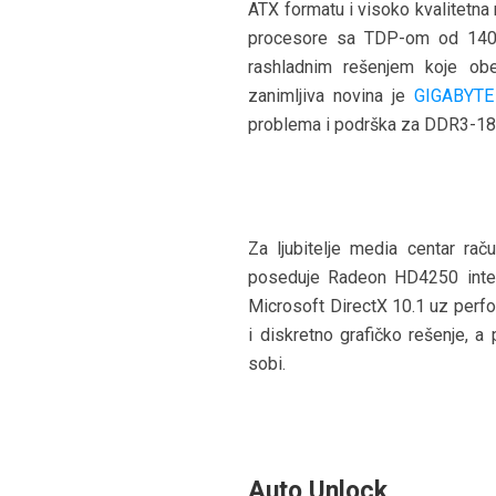
ATX formatu i visoko kvalitetna
procesore sa TDP-om od 140W.
rashladnim rešenjem koje ob
zanimljiva novina je
GIGABYTE 
problema i podrška za DDR3-18
Za ljubitelje media centar ra
poseduje Radeon HD4250 integ
Microsoft DirectX 10.1 uz perfo
i diskretno grafičko rešenje, a
sobi.
Auto Unlock