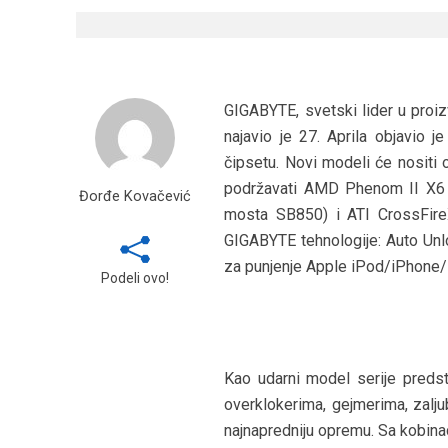
GIGABYTE, svetski lider u proiz
najavio je 27. Aprila objavio
čipsetu. Novi modeli će nositi
podržavati AMD Phenom II X6 
Đorđe Kovačević
mosta SB850) i ATI CrossFire
GIGABYTE tehnologije: Auto Unlo
za punjenje Apple iPod/iPhone/
Podeli ovo!
Kao udarni model serije predst
overklokerima, gejmerima, zaljub
najnapredniju opremu. Sa kobin