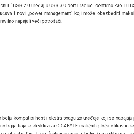
cnuti“ USB 2.0 uređaj u USB 3.0 port i radiće identično kao i u 
gućava i novi „power managemant“ koji može obezbediti maks
avilno napajali veći potrošači.
a bolju kompatibilnost i ekstra snagu za uređaje koji se napajaj
nologija koja je ekskluziva GIGABYTE matičnih ploča efikasno re
se obezbeđuje bolje funkcionisanje i bolja kompatibilnost 