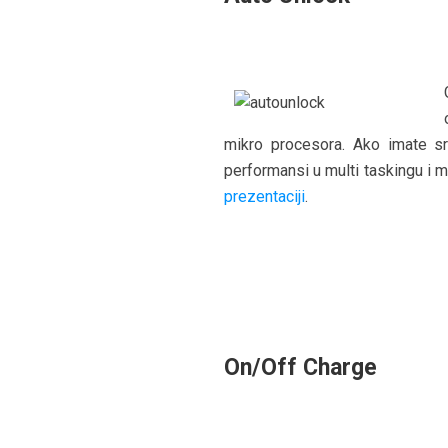
mikro procesora. Ako imate s
performansi u multi taskingu i m
prezentaciji
.
On/Off Charge