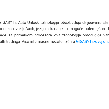
GIGABYTE Auto Unlock tehnologija obezbeđuje uključivanje skri
odnosno zaključanih, jezgara kada je to moguće putem „Core 
reče sa primerkom procesora, ova tehnologija omogućiće va
ulti tredingu. Više informacija možete naći na
GIGABYTE-ovoj ofici