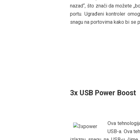
nazad“, što znači da možete „bo
portu. Ugrađeni kontroler omo
snagu na portovima kako bi se pr
3x USB Power Boost
Ova tehnologij
USB-a. Ova teh
izlaznu snagu na USB-u čime 