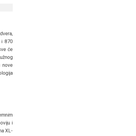
rdvera,
 i 870
sve će
južnog
i nove
logija
remnim
oviju i
na XL-