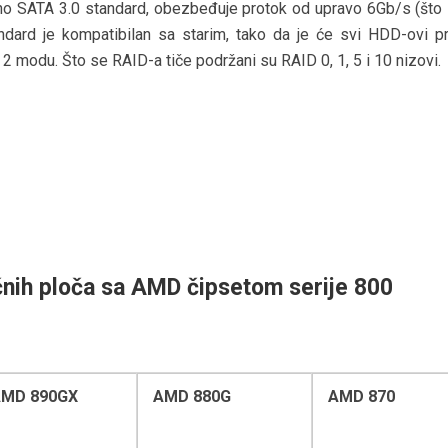
o SATA 3.0 standard, obezbeđuje protok od upravo 6Gb/s (što 
dard je kompatibilan sa starim, tako da je će svi HDD-ovi pr
A 2 modu. Što se RAID-a tiče podržani su RAID 0, 1, 5 i 10 nizovi.
nih ploča sa AMD čipsetom serije 800
AMD 890GX
AMD 880G
AMD 870