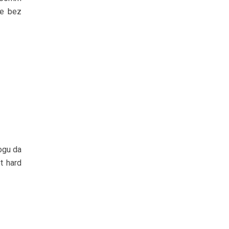
te bez
ogu da
t hard