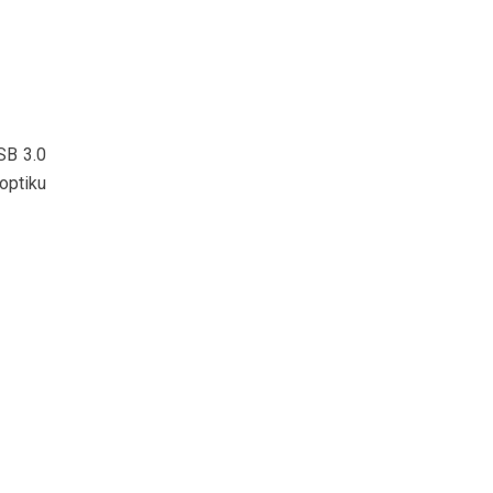
SB 3.0
 optiku