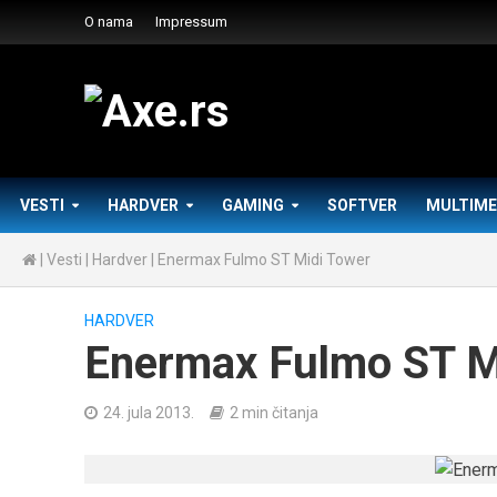
O nama
Impressum
VESTI
HARDVER
GAMING
SOFTVER
MULTIME
|
Vesti
|
Hardver
|
Enermax Fulmo ST Midi Tower
HARDVER
Enermax Fulmo ST M
24. jula 2013.
2 min čitanja