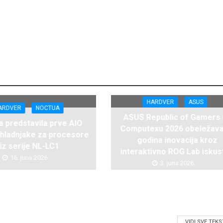
HARDVER
ASUS
ARDVER
NOCTUA
ASUS Republic of Gamers
 predstavila prve AIO
Computexu 2026 obeležava
hladnjake za procesore
godina inovacija kroz
iz serije NL-LC1
interaktivno ROG Lab iskus
16. juna 2026.
3. juna 2026.
VIDI SVE TEK