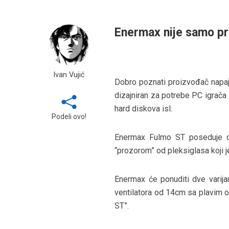
Enermax nije samo pr
Ivan Vujić
Dobro poznati proizvođač napa
dizajniran za potrebe PC igrača 
hard diskova isl.
Podeli ovo!
Enermax Fulmo ST poseduje do
“prozorom” od pleksiglasa koji j
Enermax će ponuditi dve varij
ventilatora od 14cm sa plavim o
ST”.