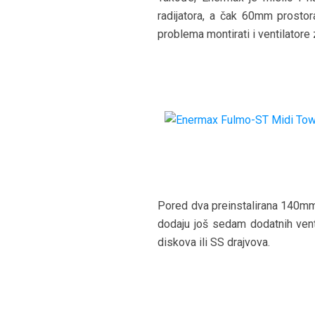
radijatora, a čak 60mm prostor
problema montirati i ventilatore 
Pored dva preinstalirana 140mm 
dodaju još sedam dodatnih vent
diskova ili SS drajvova.