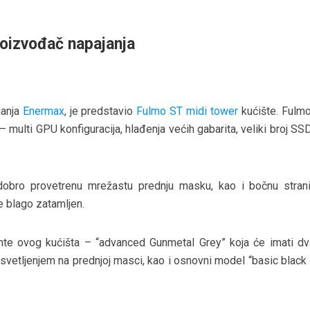
oizvođač napajanja
janja
Enermax
, je predstavio
Fulmo ST midi tower
kućište. Fulmo
– multi GPU konfiguracija, hlađenja većih gabarita, veliki broj SS
bro provetrenu mrežastu prednju masku, kao i bočnu stran
e blago zatamljen.
ante ovog kućišta – “advanced Gunmetal Grey” koja će imati d
svetljenjem na prednjoj masci, kao i osnovni model “basic black