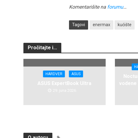
Komentarišite na
forumu
…
Tagovi
enermax
kućište
Pročitajte i...
H
HARDVER
ASUS
Noctua
ASUS ExpertBook Ultra
vodene 
29. juna 2026.
O autoru