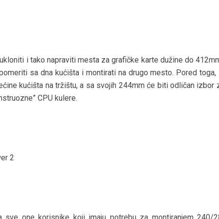
ukloniti i tako napraviti mesta za grafičke karte dužine do 412m
eriti sa dna kućišta i montirati na drugo mesto. Pored toga,
većine kućišta na tržištu, a sa svojih 244mm će biti odličan izbor
nstruozne” CPU kulere.
na sve one korisnike koji imaju potrebu za montiranjem 240