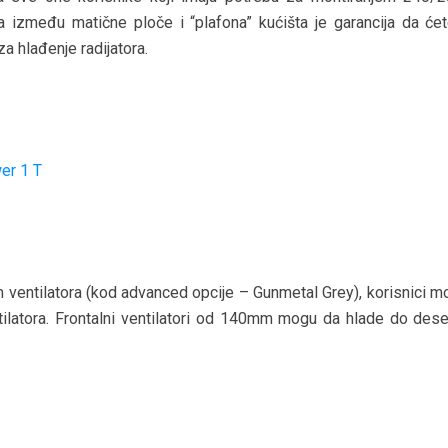
a između matične ploče i “plafona” kućišta je garancija da će
za hlađenje radijatora.
ventilatora (kod advanced opcije – Gunmetal Grey), korisnici m
ilatora. Frontalni ventilatori od 140mm mogu da hlade do dese