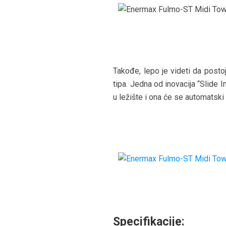
Takođe, lepo je videti da posto
tipa. Jedna od inovacija “Slide 
u ležište i ona će se automatski “za
Specifikacije: