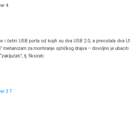
je i četiri USB porta od kojih su dva USB 2.0, a preostala dva U
In” mehanizam za montiranje optičkog drajva – dovoljno je ubaciti
ključati”, tj. fiksirati.