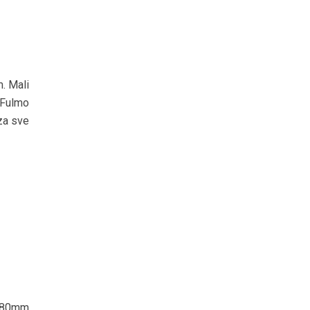
m. Mali
 Fulmo
 za sve
/280mm