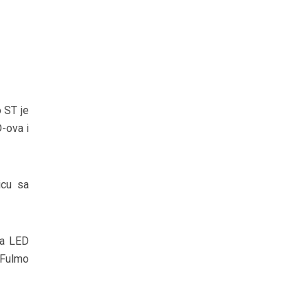
 ST je
D-ova i
icu sa
va LED
 Fulmo