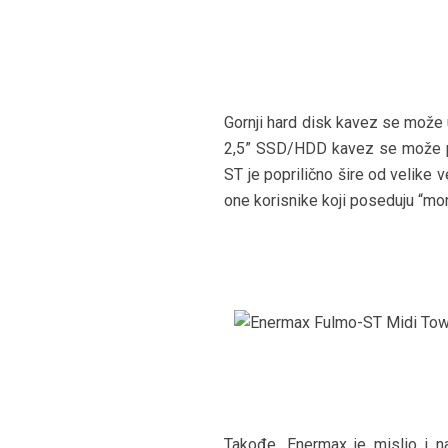
Gornji hard disk kavez se može 
2,5” SSD/HDD kavez se može pom
ST je poprilično šire od velike 
one korisnike koji poseduju “mo
Takođe, Enermax je mislio i 