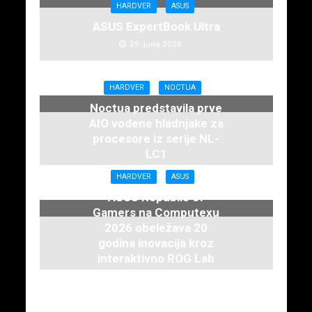
HARDVER
ASUS
ASUS ExpertBook Ultra
29. juna 2026.
HARDVER
NOCTUA
Noctua predstavila prve
AIO vodene hladnjake za
procesore iz serije NL-
LC1
16. juna 2026.
HARDVER
ASUS
ASUS Republic of
Gamers na Computexu
2026 obeležava 20
godina inovacija kroz
interaktivno ROG Lab
iskustvo
3. juna 2026.