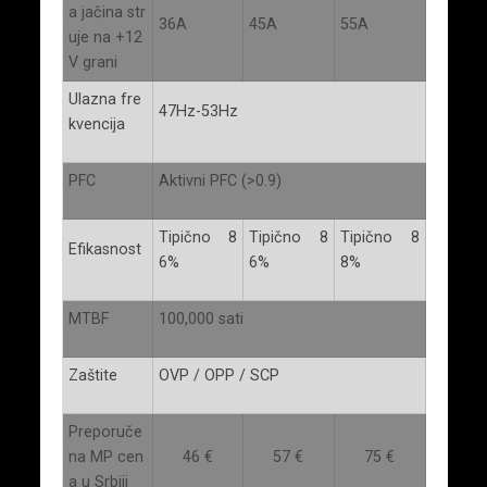
a jačina str
36A
45A
55A
uje na +12
V grani
Ulazna fre
47Hz-53Hz
kvencija
PFC
Aktivni PFC (>0.9)
Tipično 8
Tipično 8
Tipično 8
Efikasnost
6%
6%
8%
MTBF
100,000 sati
Zaštite
OVP / OPP / SCP
Preporuče
na MP cen
46 €
57 €
75 €
a u Srbiji