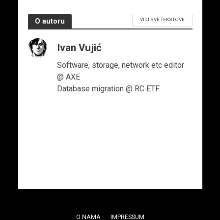
VIDI SVE TEKSTOVE
O autoru
Ivan Vujić
Software, storage, network etc editor
@ AXE
Database migration @ RC ETF
O NAMA
IMPRESSUM