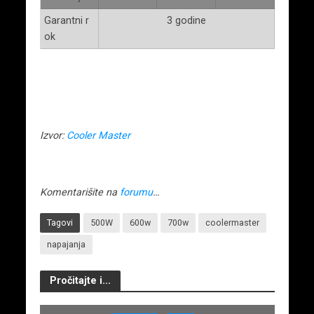
Garantni r
3 godine
ok
Izvor:
Cooler Master
Komentarišite na
forumu
…
Tagovi
500W
600w
700w
coolermaster
napajanja
Pročitajte i...