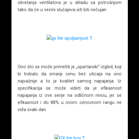
okretanja ventilatora je u skladu sa potrošnjom
tako da će u većini slučajeva isti biti nečujan.
Ono što se može primetiti je „spartanski“ izgled, koji
bi trebalo da smanji cenu bez uticaja na ono
najvažnije a to je kvalitet samog napajanja. Iz
specifikacija se može videti da je efikasnost
napajanja iz ove serije na odličnom nivou, jer se
efikasnost i do 88% u ovom cenovnom rangu ne
viđa svaki dan.