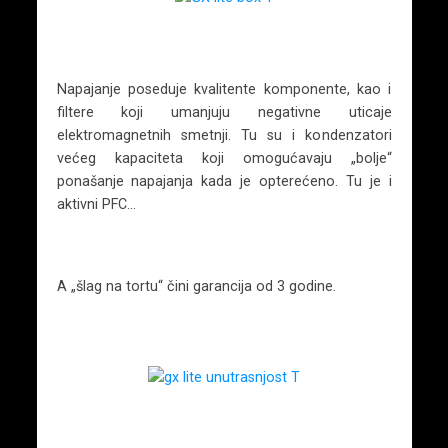
Napajanje poseduje kvalitente komponente, kao i
filtere koji umanjuju negativne uticaje
elektromagnetnih smetnji. Tu su i kondenzatori
većeg kapaciteta koji omogućavaju „bolje“
ponašanje napajanja kada je opterećeno. Tu je i
aktivni PFC…
A „šlag na tortu“ čini garancija od 3 godine.