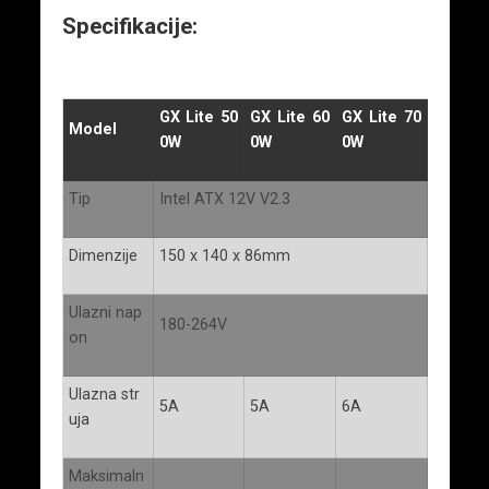
Specifikacije:
GX Lite 50
GX Lite 60
GX Lite 70
Model
0W
0W
0W
Tip
Intel ATX 12V V2.3
Dimenzije
150 x 140 x 86mm
Ulazni nap
180-264V
on
Ulazna str
5A
5A
6A
uja
Maksimaln