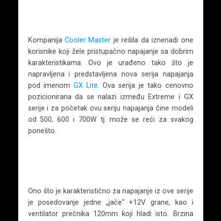
Kompanija
Cooler Master
je rešila da iznenadi one
korisnike koji žele pristupačno napajanje sa dobrim
karakteristikama. Ovo je urađeno tako što je
napravljena i predstavljena nova serija napajanja
pod imenom
GX Lite
. Ova serija je tako cenovno
pozicionirana da se nalazi između Extreme i GX
serije i za početak ovu seriju napajanja čine modeli
od 500, 600 i 700W tj. može se reći za svakog
ponešto.
Ono što je karakteristično za napajanje iz ove serije
je posedovanje jedne „jače“ +12V grane, kao i
ventilator prečnika 120mm koji hladi isto. Brzina