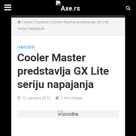
|
Vesti
|
Hardver
|
Cooler Master predstavlja GX Lite
seriju napajanja
HARDVER
Cooler Master
predstavlja GX Lite
seriju napajanja
12. januara 2012.
2 min čitanja