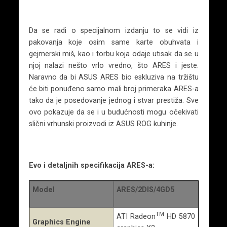
Da se radi o specijalnom izdanju to se vidi iz
pakovanja koje osim same karte obuhvata i
gejmerski miš, kao i torbu koja odaje utisak da se u
njoj nalazi nešto vrlo vredno, što ARES i jeste.
Naravno da bi ASUS ARES bio eskluziva na tržištu
će biti ponuđeno samo mali broj primeraka ARES-a
tako da je posedovanje jednog i stvar prestiža. Sve
ovo pokazuje da se i u budućnosti mogu očekivati
slični vrhunski proizvodi iz ASUS ROG kuhinje.
Evo i detaljnih specifikacija ARES-a:
Model
ARES/2DIS/4GD5
TM
ATI Radeon
HD 5870
Graphics Engine