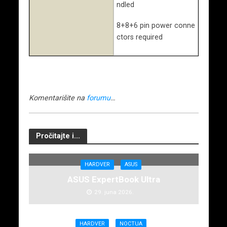
ndled
8+8+6 pin power conne
ctors required
Komentarišite na
forumu
…
Pročitajte i...
HARDVER
ASUS
ASUS ExpertBook Ultra
29. juna 2026.
HARDVER
NOCTUA