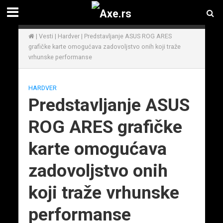
|
Vesti
|
Hardver
|
Predstavljanje ASUS ROG ARES
grafičke karte omogućava zadovoljstvo onih koji traže
vrhunske performanse
HARDVER
Predstavljanje ASUS
ROG ARES grafičke
karte omogućava
zadovoljstvo onih
koji traže vrhunske
performanse