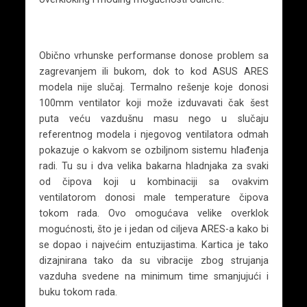
Obično vrhunske performanse donose problem sa
zagrevanjem ili bukom, dok to kod ASUS ARES
modela nije slučaj. Termalno rešenje koje donosi
100mm ventilator koji može izduvavati čak šest
puta veću vazdušnu masu nego u slučaju
referentnog modela i njegovog ventilatora odmah
pokazuje o kakvom se ozbiljnom sistemu hlađenja
radi. Tu su i dva velika bakarna hladnjaka za svaki
od čipova koji u kombinaciji sa ovakvim
ventilatorom donosi male temperature čipova
tokom rada. Ovo omogućava velike overklok
mogućnosti, što je i jedan od ciljeva ARES-a kako bi
se dopao i najvećim entuzijastima. Kartica je tako
dizajnirana tako da su vibracije zbog strujanja
vazduha svedene na minimum time smanjujući i
buku tokom rada.