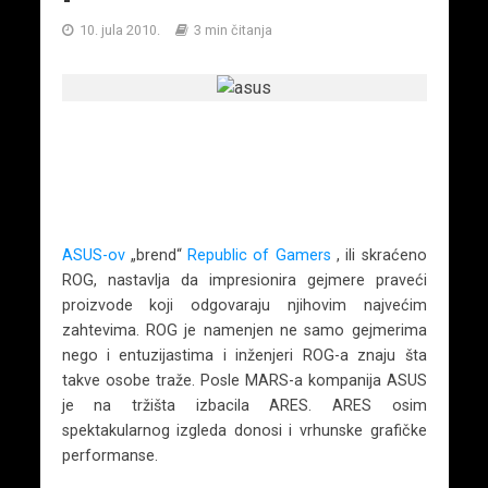
10. jula 2010.
3 min čitanja
ASUS-ov
„brend“
Republic of Gamers
, ili skraćeno
ROG, nastavlja da impresionira gejmere praveći
proizvode koji odgovaraju njihovim najvećim
zahtevima. ROG je namenjen ne samo gejmerima
nego i entuzijastima i inženjeri ROG-a znaju šta
takve osobe traže. Posle MARS-a kompanija ASUS
je na tržišta izbacila ARES. ARES osim
spektakularnog izgleda donosi i vrhunske grafičke
performanse.