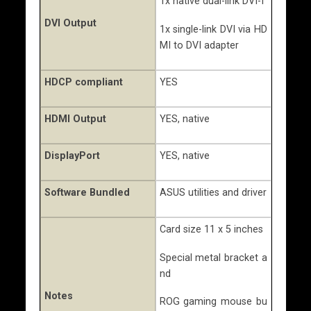
1x native dual-link DVI-I
DVI Output
1x single-link DVI via HD
MI to DVI adapter
HDCP compliant
YES
HDMI Output
YES, native
DisplayPort
YES, native
Software Bundled
ASUS utilities and driver
Card size 11 x 5 inches
Special metal bracket a
nd
Notes
ROG gaming mouse bu