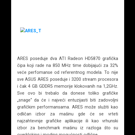
ARES poseduje dva ATI Radeon HD5870 grafička
čipa koji rade na 850 MHz time dobijajući za 32%
veće perfomanse od referentnog modela. To nije
sve ASUS ARES poseduje i 3200 stream procesora
i čak 4 GB GDDR5 memorije klokovanih na 1,2GHz.
Sve ovo bi trebalo da donese toliko grafičke
„snage“ da će i najveći entuzijasti biti zadovoljni
grafičkim performansama. ARES može služiti kao
odličan izbor za mašinu gde će se vrteti
najzahtevnije grafičke aplikacije ili kao vrhunski
izbor za benchmark mašinu iz razloga što su
overkloking i moding mogućnosti odlične.