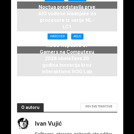
Noctua predstavila prve
AIO vodene hladnjake za
procesore iz serije NL-
LC1
16. juna 2026.
HARDVER
ASUS
ASUS Republic of
Gamers na Computexu
2026 obeležava 20
godina inovacija kroz
interaktivno ROG Lab
iskustvo
3. juna 2026.
VIDI SVE TEKSTOVE
O autoru
Ivan Vujić