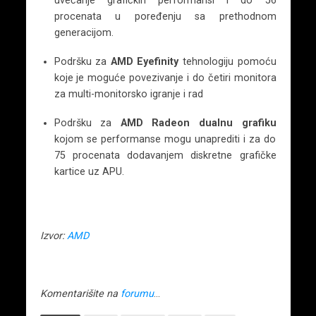
uvećanje grafičkih performansi i do 56
procenata u poređenju sa prethodnom
generacijom.
Podršku za
AMD Eyefinity
tehnologiju pomoću
koje je moguće povezivanje i do četiri monitora
za multi-monitorsko igranje i rad
Podršku za
AMD Radeon dualnu grafiku
kojom se performanse mogu unaprediti i za do
75 procenata dodavanjem diskretne grafičke
kartice uz APU.
Izvor:
AMD
Komentarišite na
forumu
…