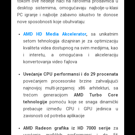
tokom ove nedelje naći na rafovima prodavnica u
desktop sistemima, omogućavaju najbolje-u-klasi
PC igranje i najbolje zabavno iskustvo te donose
nove sposobnosti koje obuhvataju:
AMD HD Media Akcelerator
,
sa unikatnim
setom tehnologija dizajniran je za optimizaciju
kvaliteta videa dostupnog na svim medijima, kao
i interetu, a omogućava i akceleraciju
konvertovanja video fajlova
Uvećanje CPU performansi i do 29 procenata
povećanjem procesorske brzine zahvaljujući
najnovijoj multi-jezgarnoj x86 arhitekturi, sa
trećom generacijom
AMD Turbo Core
tehnologije
pomoću koje se snaga dinamički
prebacuje između CPU i GPU jedinica u
zavisnosti od potreba aplikacije
AMD Radeon grafika iz HD 7000 serije
za