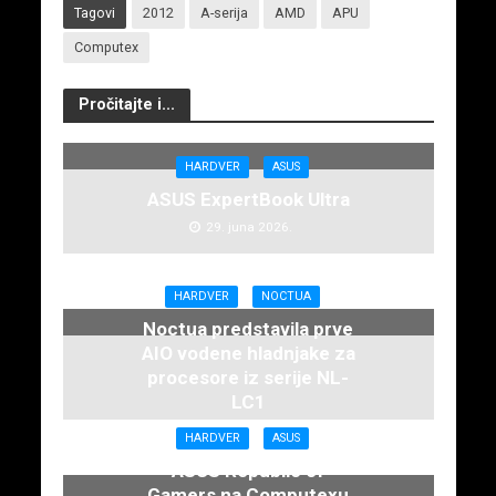
Tagovi
2012
A-serija
AMD
APU
Computex
Pročitajte i...
HARDVER
ASUS
ASUS ExpertBook Ultra
29. juna 2026.
HARDVER
NOCTUA
Noctua predstavila prve
AIO vodene hladnjake za
procesore iz serije NL-
LC1
16. juna 2026.
HARDVER
ASUS
ASUS Republic of
Gamers na Computexu