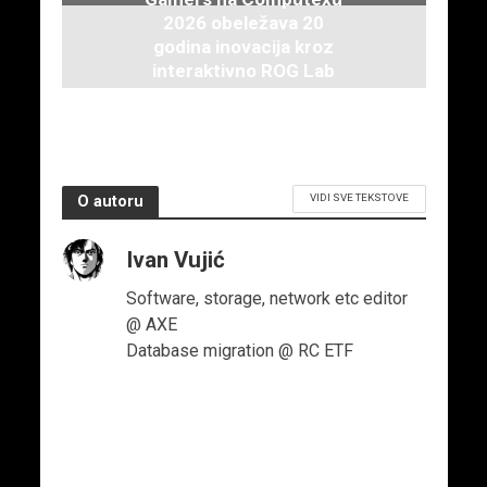
2026 obeležava 20
godina inovacija kroz
interaktivno ROG Lab
iskustvo
3. juna 2026.
VIDI SVE TEKSTOVE
O autoru
Ivan Vujić
Software, storage, network etc editor
@ AXE
Database migration @ RC ETF