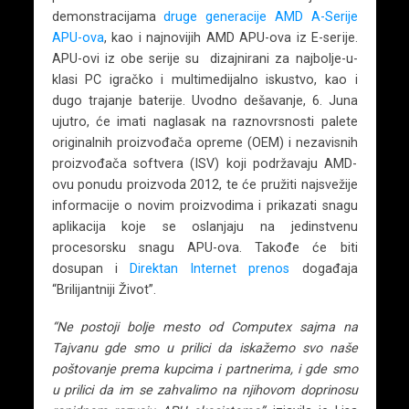
demonstracijama
druge generacije AMD A-Serije
APU-ova
, kao i najnovijih AMD APU-ova iz E-serije.
APU-ovi iz obe serije su dizajnirani za najbolje-u-
klasi PC igračko i multimedijalno iskustvo, kao i
dugo trajanje baterije. Uvodno dešavanje, 6. Juna
ujutro, će imati naglasak na raznovrsnosti palete
originalnih proizvođača opreme (OEM) i nezavisnih
proizvođača softvera (ISV) koji podržavaju AMD-
ovu ponudu proizvoda 2012, te će pružiti najsvežije
informacije o novim proizvodima i prikazati snagu
aplikacija koje se oslanjaju na jedinstvenu
procesorsku snagu APU-ova. Takođe će biti
dosupan i
Direktan Internet prenos
događaja
“Brilijantniji Život”.
“Ne postoji bolje mesto od Computex sajma na
Tajvanu gde smo u prilici da iskažemo svo naše
poštovanje prema kupcima i partnerima, i gde smo
u prilici da im se zahvalimo na njihovom doprinosu