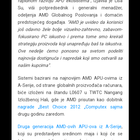
rapidnom razvoju APU ekosistema”
, izjavila je Lisa
Su, viši potpredsednik i generalni menadžer,
odeljenja AMD Globalnog Poslovanja i domaćin
predstojećeg događaja.
“AMD je uvideo da korisnici
još odavno žele bolje vizuelno-zahtevno, zabavom-
fokusirano PC iskustvo i prema tome smo kreirali
strategiju proizvoda koji unapređuju baš ta iskustva.
Ove nedelje ćemo ponosno sa svetom podeliti
najnovija dostignuća i napredak koji smo ostvarili sa
našim kupcima”
.
Sistemi bazirani na najnovijim AMD APU-ovima iz
A-Serije, od strane globalnih proizvođača računara,
biće izloženi na štandu L0607 u TWTC Nangang
Izložbenoj Hali, gde je AMD prisutan kao dobitnik
nagrade „Best Choice 2012 „Computex sajma
drugu godinu zaredom.
Druga generacija AMD-ovih APU-ova iz A-Serije
,
koji su predstavljeni sredinom maja i koji će se