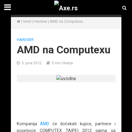
|
Vesti
|
Hardver
|
AMD na Computexu
HARDVER
AMD na Computexu
5. juna 2012.
3 min čitanja
Kompanija
AMD
će dočekati kupce, partnere i
posetioce COMPUTEX TAIPEI 2012 sajma sa