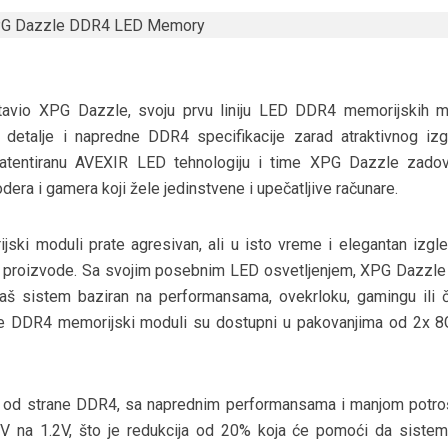
tavio XPG Dazzle, svoju prvu liniju LED DDR4 memorijskih m
 detalje i napredne DDR4 specifikacije zarad atraktivnog izg
patentiranu AVEXIR LED tehnologiju i time XPG Dazzle zadov
dera i gamera koji žele jedinstvene i upečatljive računare.
 moduli prate agresivan, ali u isto vreme i elegantan izgled
G proizvode. Sa svojim posebnim LED osvetljenjem, XPG Dazzle
Vaš sistem baziran na performansama, ovekrloku, gamingu ili 
e DDR4 memorijski moduli su dostupni u pakovanjima od 2x 8
 od strane DDR4, sa naprednim performansama i manjom potro
V na 1.2V, što je redukcija od 20% koja će pomoći da siste