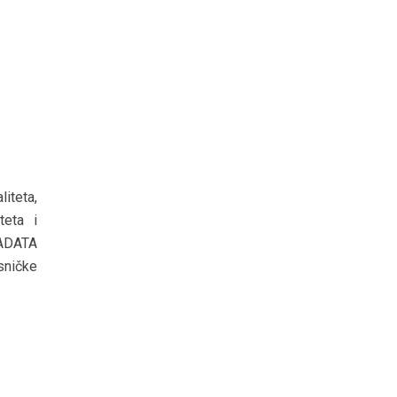
iteta,
teta i
i ADATA
isničke