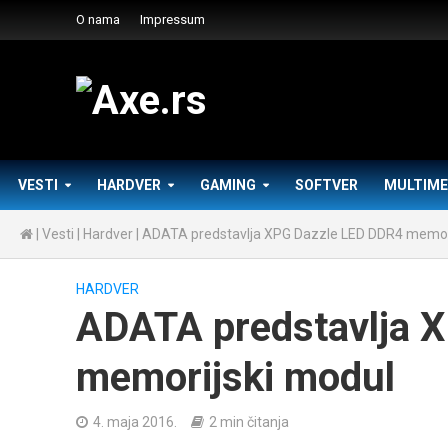
O nama
Impressum
VESTI
HARDVER
GAMING
SOFTVER
MULTIME
|
Vesti
|
Hardver
|
ADATA predstavlja XPG Dazzle LED DDR4 memor
HARDVER
ADATA predstavlja 
memorijski modul
4. maja 2016.
2 min čitanja