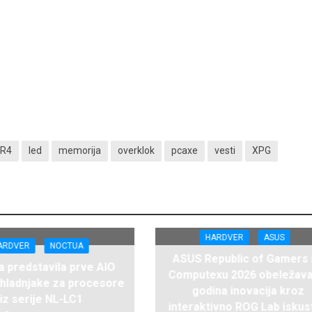
R4
led
memorija
overklok
pcaxe
vesti
XPG
HARDVER
ASUS
ARDVER
NOCTUA
ASUS Republic of Gamers
 predstavila prve AIO
Computexu 2026 obeležava
hladnjake za procesore
godina inovacija kroz
iz serije NL-LC1
interaktivno ROG Lab iskus