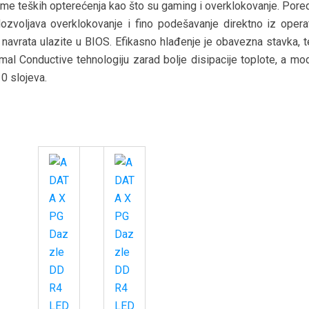
 vreme teških opterećenja kao što su gaming i overklokovanje. Pore
ozvoljava overklokovanje i fino podešavanje direktno iz opera
navrata ulazite u BIOS. Efikasno hlađenje je obavezna stavka, 
mal Conductive tehnologiju zarad bolje disipacije toplote, a mod
0 slojeva.