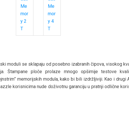
 moduli se sklapaju od posebno izabranih čipova, visokog kval
anja. Štampane ploče prolaze mnogo opširnije testove kvali
nstrim” memorijskih modula, kako bi bili izdržljiviji. Kao i drug
azzle korisnicima nude doživotnu garanciju u pratnji odlične kor