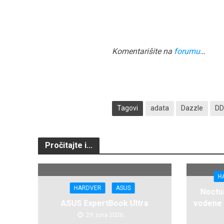
Komentarišite na
forumu
…
Tagovi
adata
Dazzle
DD
Pročitajte i...
H
HARDVER
ASUS
Noctua
ASUS ExpertBook Ultra
vodene 
29. juna 2026.