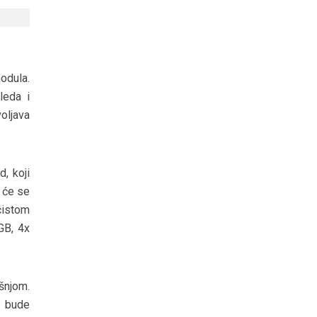
odula.
leda i
oljava
, koji
 će se
čistom
GB, 4x
šnjom.
m bude