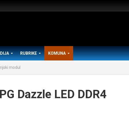
DIJA
RUBRIKE
KOMUNA
ijski modul
XPG Dazzle LED DDR4