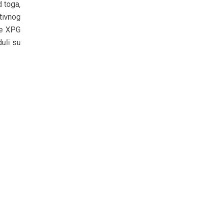
d toga,
tivnog
te XPG
uli su