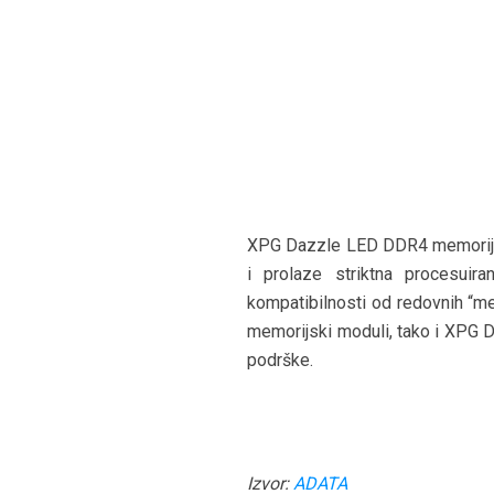
XPG Dazzle LED DDR4 memorijski
i prolaze striktna procesuir
kompatibilnosti od redovnih “mej
memorijski moduli, tako i XPG D
podrške.
Izvor:
ADATA