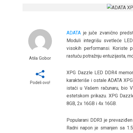
ADATA
je juče zvanično preds
Moduli integrišu svetleće LED
visokih performansi. Koriste 
rastuću potražnju entuzijasta, mo
Atila Gobor
XPG Dazzle LED DDR4 memorijski
karakteriše i ostale ADATA XP
Podeli ovo!
istaći u Vašem računaru, bio 
estetskom prikazu. XPG Dazzl
8GB, 2x 16GB i 4x 16GB.
Popularani DDR3 je prevaziđen
Radni napon je smanjen sa 1.5