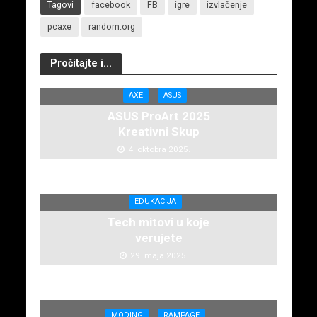
Tagovi
facebook
FB
igre
izvlačenje
pcaxe
random.org
Pročitajte i...
AXE
ASUS
ASUS ProArt 2025
Kreativni Skup
4. oktobra 2025.
EDUKACIJA
Tech mitovi u koje
verujete
29. maja 2025.
MODING
RAMPAGE