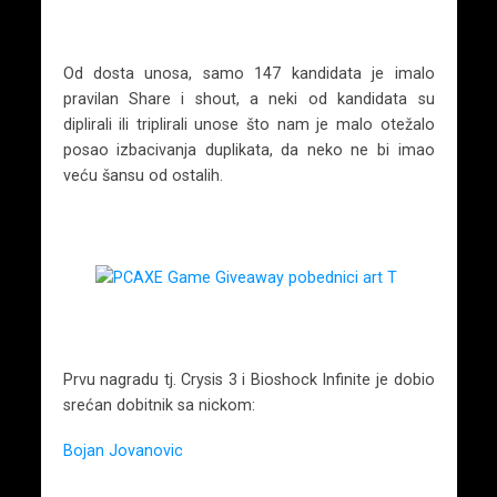
Od dosta unosa, samo 147 kandidata je imalo
pravilan Share i shout, a neki od kandidata su
diplirali ili triplirali unose što nam je malo otežalo
posao izbacivanja duplikata, da neko ne bi imao
veću šansu od ostalih.
Prvu nagradu tj. Crysis 3 i Bioshock Infinite je dobio
srećan dobitnik sa nickom:
Bojan Jovanovic