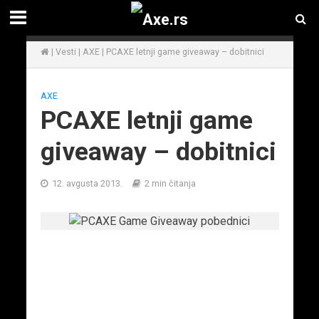
|
Vesti
|
AXE
|
PCAXE letnji game giveaway – dobitnici
AXE
PCAXE letnji game
giveaway – dobitnici
12. avgusta 2013.
2 min čitanja