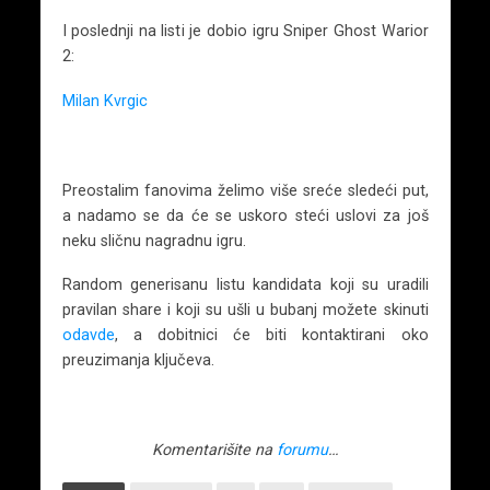
I poslednji na listi je dobio igru Sniper Ghost Warior
2:
Milan Kvrgic
Preostalim fanovima želimo više sreće sledeći put,
a nadamo se da će se uskoro steći uslovi za još
neku sličnu nagradnu igru.
Random generisanu listu kandidata koji su uradili
pravilan share i koji su ušli u bubanj možete skinuti
odavde
, a dobitnici će biti kontaktirani oko
preuzimanja ključeva.
Komentarišite na
forumu
…