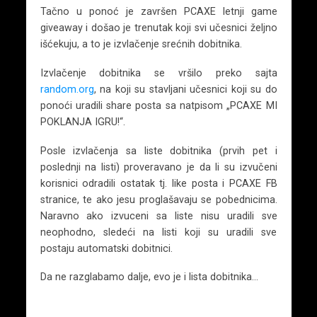
Tačno u ponoć je završen PCAXE letnji game
giveaway i došao je trenutak koji svi učesnici željno
išćekuju, a to je izvlačenje srećnih dobitnika.
Izvlačenje dobitnika se vršilo preko sajta
random.org
, na koji su stavljani učesnici koji su do
ponoći uradili share posta sa natpisom „PCAXE MI
POKLANJA IGRU!“.
Posle izvlačenja sa liste dobitnika (prvih pet i
poslednji na listi) proveravano je da li su izvučeni
korisnici odradili ostatak tj. like posta i PCAXE FB
stranice, te ako jesu proglašavaju se pobednicima.
Naravno ako izvuceni sa liste nisu uradili sve
neophodno, sledeći na listi koji su uradili sve
postaju automatski dobitnici.
Da ne razglabamo dalje, evo je i lista dobitnika…