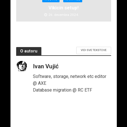
Vikicin setup!
26. decembra 2024.
VIDI SVE TEKSTOVE
O autoru
Ivan Vujić
Software, storage, network etc editor
@ AXE
Database migration @ RC ETF