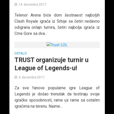
14. decembra 2017.
Telenor Arena biće dom šestnaest najboljih
Clash Royale igrača iz Srbije sa četiri nedavno
odigrana onlajn turnira, četiri najbolja igrača iz
Crne Gore sa dva...
OSTALO
TRUST organizuje turnir u
League of Legends-u!
4. decembra 2017.
Za sve fanove popularne igre League of
Legends je došao trenutak da testiraju svoje
igračke sposobnosti, rame uz rame sa ostalim
igračima na terenu. Naime...