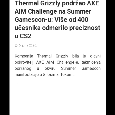
Thermal Grizzly podržao AXE
AIM Challenge na Summer
Gamescon-u: Više od 400
učesnika odmerilo preciznost
u CS2
6. juna 2026.
Kompanija Thermal Grizzly bila je glavni
pokrovitelj AXE AIM Challenge-a, takmičenja
održanog u okviru Summer Gamescon
manifestacije u Silosima. Tokom...