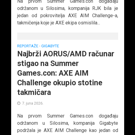
Na prvom Summer Games.con događaju
održanom u Silosima, kompanija RJK bila je
jedan od pokrovitelja AXE AIM Challenge-a,
takmičenja koje je AXE ekipa osmislila...
REPORTAŽE
GIGABYTE
•
Najbrži AORUS/AMD računar
stigao na Summer
Games.con: AXE AIM
Challenge okupio stotine
takmičara
7. juna 2026.
Na prvom Summer Games.con događaju
održanom u Silosima, kompanija Gigabyte
podržala je AXE AIM Challenge kao jedan od