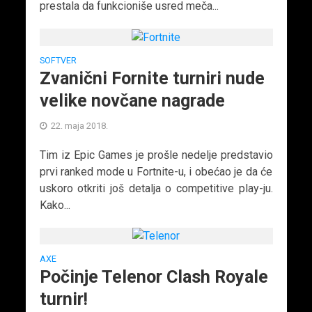
prestala da funkcioniše usred meča...
SOFTVER
Zvanični Fornite turniri nude
velike novčane nagrade
22. maja 2018.
Tim iz Epic Games je prošle nedelje predstavio
prvi ranked mode u Fortnite-u, i obećao je da će
uskoro otkriti još detalja o competitive play-ju.
Kako...
AXE
Počinje Telenor Clash Royale
turnir!