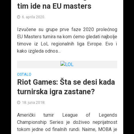
tim ide na EU masters
6. aprila 2020.
Izvučene su grupe prve faze 2020 prolećnog
EU Masters turnira na kom ćemo gledati najbolje
timove iz LoL regionalnih liga Evrope. Evo i
kako izgleda odnos...
OSTALO
Riot Games: Šta se desi kada
turnirska igra zastane?
18. juna 2018.
Američki turnir League of Legends
Championship Series je doživeo neprijatnost
tokom jedne od finalnih rundi. Naime, MOBA je