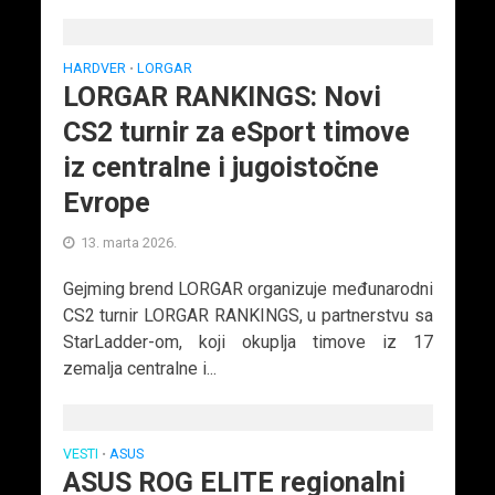
HARDVER
LORGAR
•
LORGAR RANKINGS: Novi
CS2 turnir za eSport timove
iz centralne i jugoistočne
Evrope
13. marta 2026.
Gejming brend LORGAR organizuje međunarodni
CS2 turnir LORGAR RANKINGS, u partnerstvu sa
StarLadder-om, koji okuplja timove iz 17
zemalja centralne i...
VESTI
ASUS
•
ASUS ROG ELITE regionalni