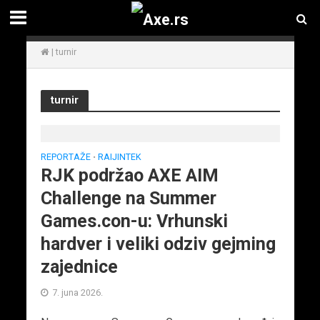
|
turnir
turnir
REPORTAŽE
RAIJINTEK
•
RJK podržao AXE AIM
Challenge na Summer
Games.con-u: Vrhunski
hardver i veliki odziv gejming
zajednice
7. juna 2026.