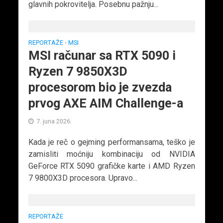
glavnih pokrovitelja. Posebnu pažnju...
REPORTAŽE
MSI
•
MSI računar sa RTX 5090 i
Ryzen 7 9850X3D
procesorom bio je zvezda
prvog AXE AIM Challenge-a
7. juna 2026.
Kada je reč o gejming performansama, teško je
zamisliti moćniju kombinaciju od NVIDIA
GeForce RTX 5090 grafičke karte i AMD Ryzen
7 9800X3D procesora. Upravo...
REPORTAŽE