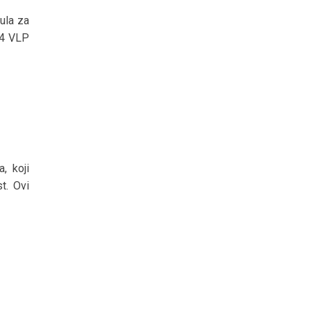
ula za
R4 VLP
, koji
t. Ovi