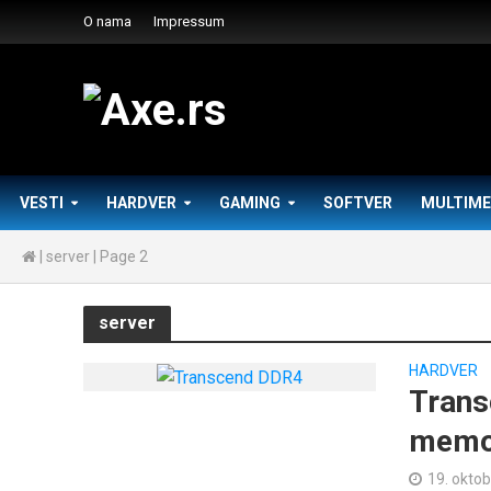
O nama
Impressum
VESTI
HARDVER
GAMING
SOFTVER
MULTIME
|
server
|
Page 2
server
HARDVER
Trans
memo
19. oktob