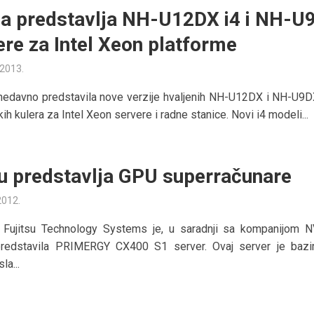
a predstavlja NH-U12DX i4 i NH-U
lere za Intel Xeon platforme
 2013.
nedavno predstavila nove verzije hvaljenih NH-U12DX i NH-U9DX
h kulera za Intel Xeon servere i radne stanice. Novi i4 modeli...
su predstavlja GPU superračunare
2012.
 Fujitsu Technology Systems je, u saradnji sa kompanijom N
redstavila PRIMERGY CX400 S1 server. Ovaj server je bazi
la...