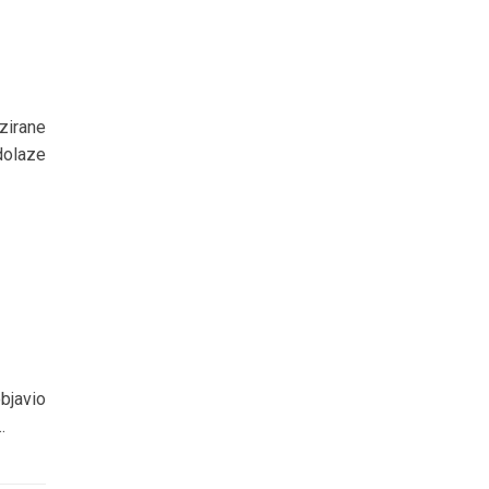
azirane
dolaze
bjavio
.