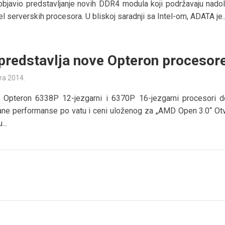
bjavio predstavljanje novih DDR4 modula koji podržavaju nado
tel serverskih procesora. U bliskoj saradnji sa Intel-om, ADATA je..
redstavlja nove Opteron procesor
ra 2014.
Opteron 6338P 12-jezgarni i 6370P 16-jezgarni procesori 
ane performanse po vatu i ceni uloženog za „AMD Open 3.0“ Ot
...