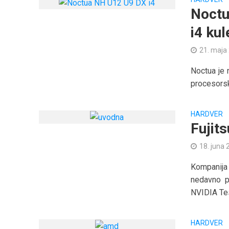
Noctu
i4 ku
21. maja
Noctua je 
procesorski
HARDVER
Fujit
18. juna 
Kompanija
nedavno p
NVIDIA Tes
HARDVER