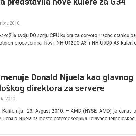
a predstavila nove kulere za G34
mbra 2010.
osvežila svoju D0 seriju CPU kulera za servere i radne stanice b
teron procesorima. Novi, NH-U12D0 A3 i NH-U9D0 A3 kuleri 
menuje Donald Njuela kao glavnog
loškog direktora za servere
sta 2010.
 Kalifornija -23. Avgust 2010. – AMD (NYSE: AMD) je danas o
 Donald Njuela na mesto potpredsednika i glavnog tehnološkog..