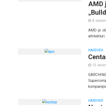
AMD j
„Bull
8. septe
AMD je obj
arhitekturi
HARDVER
Centa
15. dece
GARCHING
Supercom
kompanijom
HARDVER