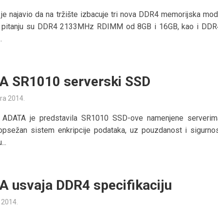
je najavio da na tržište izbacuje tri nova DDR4 memorijska mod
U pitanju su DDR4 2133MHz RDIMM od 8GB i 16GB, kao i DD
.
 SR1010 serverski SSD
ra 2014.
 ADATA je predstavila SR1010 SSD-ove namenjene serverima
opsežan sistem enkripcije podataka, uz pouzdanost i sigurnos
..
 usvaja DDR4 specifikaciju
a 2014.