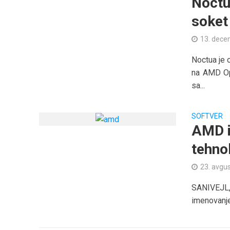
Noctu
soket
13. dece
Noctua je 
na AMD Op
sa...
SOFTVER
AMD i
tehno
23. avgu
SANIVEJL,
imenovanje