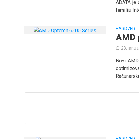
ADATA je o
familiju In
HARDVER
AMD p
23. janua
Novi AMD 
optimizov
Računarsku
HARDVER