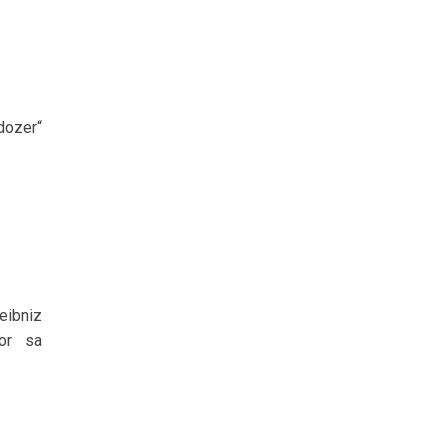
dozer“
eibniz
vor sa