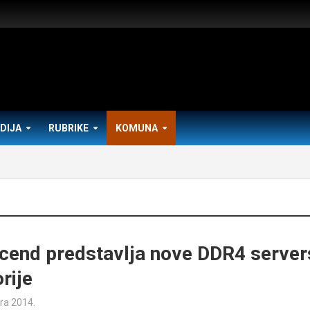
DIJA
RUBRIKE
KOMUNA
cend predstavlja nove DDR4 server
rije
ra 2014.