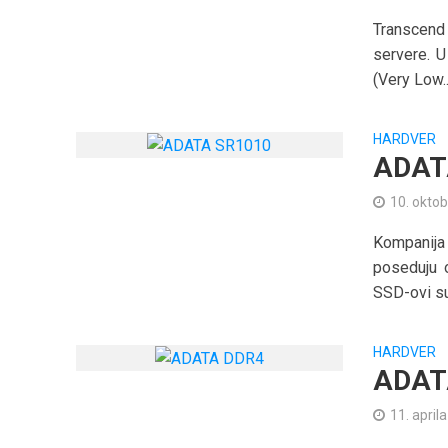
Transcend 
servere. 
(Very Low..
HARDVER
ADATA
10. oktob
Kompanija
poseduju 
SSD-ovi su.
HARDVER
ADATA
11. april