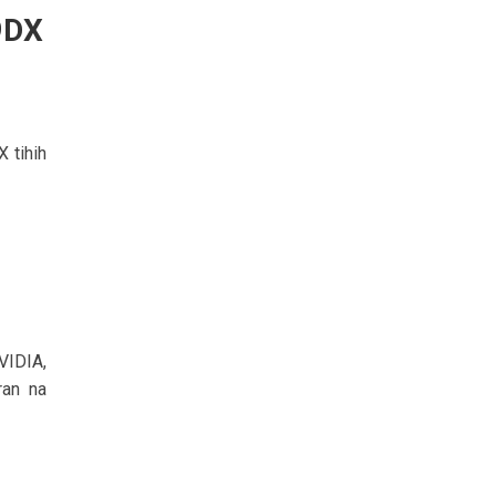
9DX
 tihih
VIDIA,
ran na