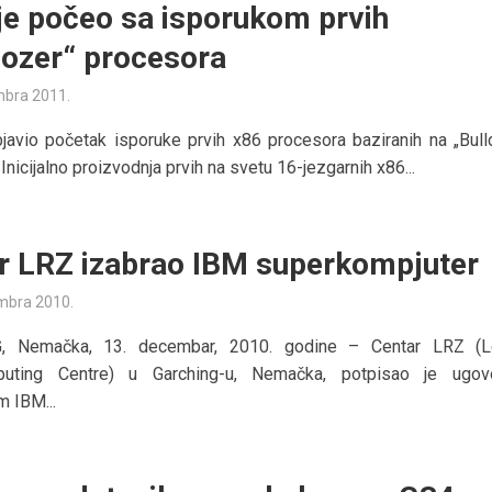
e počeo sa isporukom prvih
dozer“ procesora
mbra 2011.
avio početak isporuke prvih x86 procesora baziranih na „Bull
. Inicijalno proizvodnja prvih na svetu 16-jezgarnih x86...
r LRZ izabrao IBM superkompjuter
mbra 2010.
, Nemačka, 13. decembar, 2010. godine – Centar LRZ (L
puting Centre) u Garching-u, Nemačka, potpisao je ugo
 IBM...