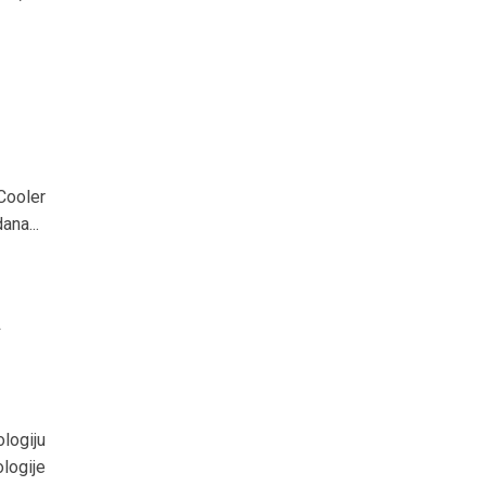
Cooler
ana...
a
logiju
logije