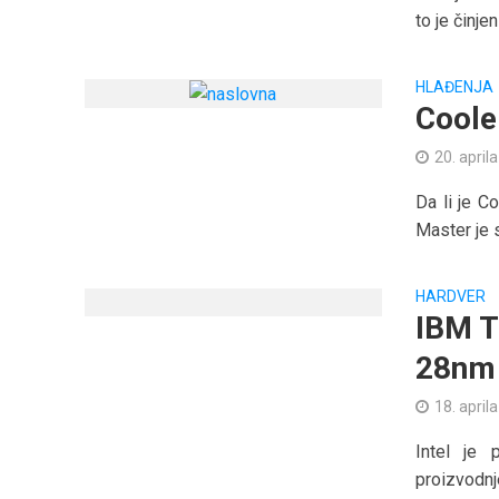
to je činje
HLAĐENJA
Coole
20. april
Da li je C
Master je 
HARDVER
IBM T
28nm 
18. april
Intel je 
proizvodnj