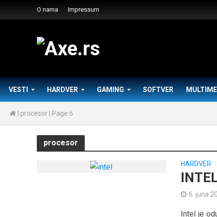
O nama
Impressum
VESTI
HARDVER
GAMING
SOFTVER
MULTIME
|
procesor
|
Page 6
procesor
HARDVER
INTE
6. juna 2
Intel je o