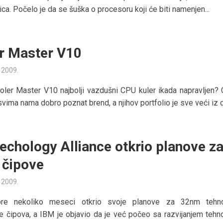
nica. Počelo je da se šuška o procesoru koji će biti namenjen...
r Master V10
a 2009.
ooler Master V10 najbolji vazdušni CPU kuler ikada napravljen? 
svima nama dobro poznat brend, a njihov portfolio je sve veći iz d
echology Alliance otkrio planove z
čipove
a 2009.
pre nekoliko meseci otkrio svoje planove za 32nm tehno
e čipova, a IBM je objavio da je već počeo sa razvijanjem tehno