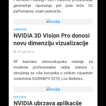
geometrije isporučuju pet puta brže 3D
perfomanse, osam puta brže...
HARDVER
NVIDIA 3D Vision Pro donosi
novu dimenziju vizualizacije
29. jula 2010.
RF bazirano stereoskopsko rešenje za
moderne profesionalne radne stanice i
okruženja sa više korisnika u velikim vizuelnim
sistemima SIGRRAPH 2010, Los Anđeles...
SOFTVER
NVIDIA ubrzava aplikacije