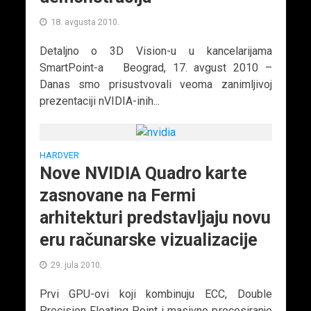
18. avgusta 2010.
Detaljno o 3D Vision-u u kancelarijama
SmartPoint-a Beograd, 17. avgust 2010 –
Danas smo prisustvovali veoma zanimljivoj
prezentaciji nVIDIA-inih...
HARDVER
Nove NVIDIA Quadro karte
zasnovane na Fermi
arhitekturi predstavljaju novu
eru računarske vizualizacije
29. jula 2010.
Prvi GPU-ovi koji kombinuju ECC, Double
Precision Floating Point i masivno procesiranje