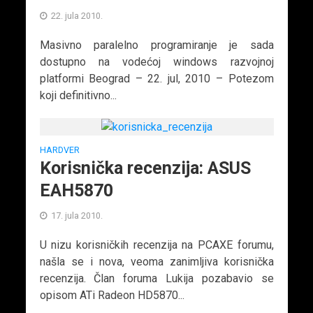
22. jula 2010.
Masivno paralelno programiranje je sada
dostupno na vodećoj windows razvojnoj
platformi Beograd – 22. jul, 2010 – Potezom
koji definitivno...
HARDVER
Korisnička recenzija: ASUS
EAH5870
17. jula 2010.
U nizu korisničkih recenzija na PCAXE forumu,
našla se i nova, veoma zanimljiva korisnička
recenzija. Član foruma Lukija pozabavio se
opisom ATi Radeon HD5870...