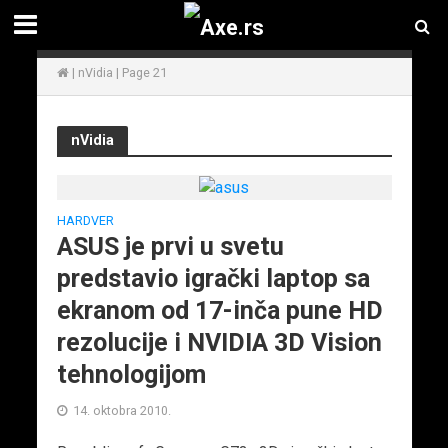
|
nVidia
|
Page 21
nVidia
HARDVER
ASUS je prvi u svetu
predstavio igrački laptop sa
ekranom od 17-inča pune HD
rezolucije i NVIDIA 3D Vision
tehnologijom
14. oktobra 2010.