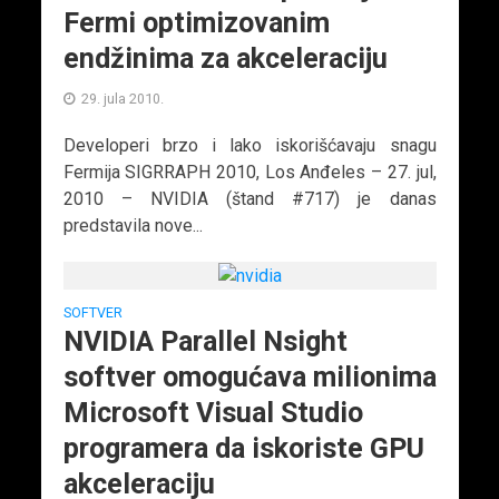
Fermi optimizovanim
endžinima za akceleraciju
29. jula 2010.
Developeri brzo i lako iskorišćavaju snagu
Fermija SIGRRAPH 2010, Los Anđeles – 27. jul,
2010 – NVIDIA (štand #717) je danas
predstavila nove...
SOFTVER
NVIDIA Parallel Nsight
softver omogućava milionima
Microsoft Visual Studio
programera da iskoriste GPU
akceleraciju