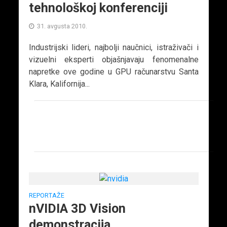
tehnološkoj konferenciji
31. avgusta 2010.
Industrijski lideri, najbolji naučnici, istraživači i
vizuelni eksperti objašnjavaju fenomenalne
napretke ove godine u GPU računarstvu Santa
Klara, Kalifornija...
REPORTAŽE
nVIDIA 3D Vision
demonstracija