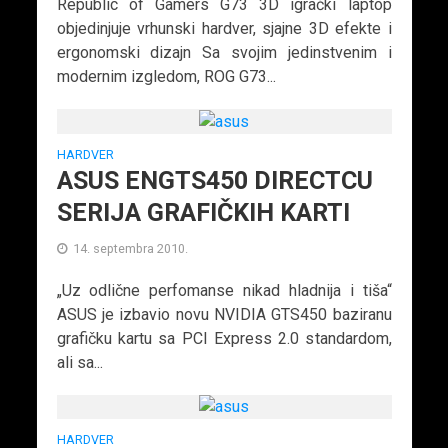
Republic of Gamers G73 3D igrački laptop
objedinjuje vrhunski hardver, sjajne 3D efekte i
ergonomski dizajn Sa svojim jedinstvenim i
modernim izgledom, ROG G73...
HARDVER
ASUS ENGTS450 DIRECTCU
SERIJA GRAFIČKIH KARTI
14. septembra 2010.
„Uz odlične perfomanse nikad hladnija i tiša“
ASUS je izbavio novu NVIDIA GTS450 baziranu
grafičku kartu sa PCI Express 2.0 standardom,
ali sa...
HARDVER