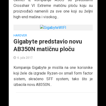
Crosshair VI Extreme matičnu ploču koju su
proizvođači namenili za sve one koji su željni
high-end mašina i visokog...
HARDVER
Gigabyte predstavio novu
AB350N matičnu ploču
6. jula 2017.
Kompanija Gigabyte je mislila na one korisnike
koji žele da izgrade Ryzen-ov small form factor
sistem, skraćeno SFF system, tako što je
izbacila novu AB350N...