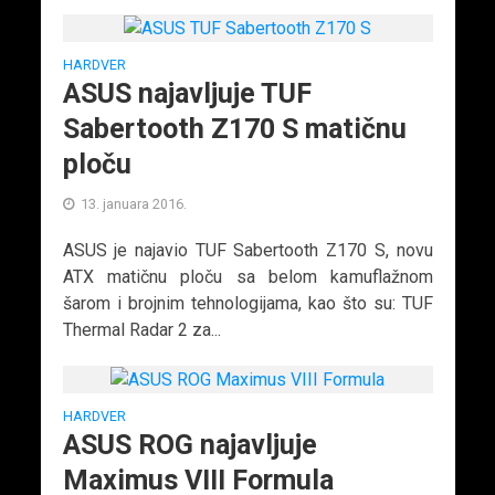
HARDVER
ASUS najavljuje TUF
Sabertooth Z170 S matičnu
ploču
13. januara 2016.
ASUS je najavio TUF Sabertooth Z170 S, novu
ATX matičnu ploču sa belom kamuflažnom
šarom i brojnim tehnologijama, kao što su: TUF
Thermal Radar 2 za...
HARDVER
ASUS ROG najavljuje
Maximus VIII Formula