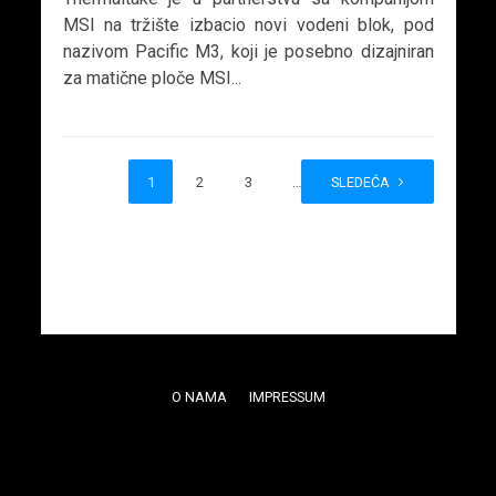
MSI na tržište izbacio novi vodeni blok, pod
nazivom Pacific M3, koji je posebno dizajniran
za matične ploče MSI...
1
2
3
…
SLEDEĆA
5
O NAMA
IMPRESSUM