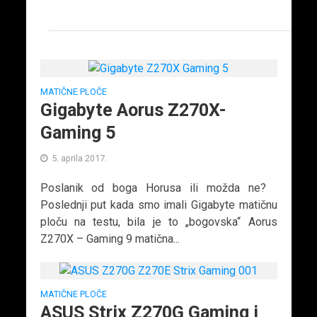
MATIČNE PLOČE
Gigabyte Aorus Z270X-
Gaming 5
5. aprila 2017.
Poslanik od boga Horusa ili možda ne?
Poslednji put kada smo imali Gigabyte matičnu
ploču na testu, bila je to „bogovska“ Aorus
Z270X – Gaming 9 matična...
MATIČNE PLOČE
ASUS Strix Z270G Gaming i