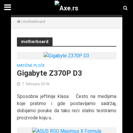
|
motherboard
motherboard
MATIČNE PLOČE
Gigabyte Z370P D3
7. februara 2018.
Sposobna jeftinija klasa Često na medijima
koje pratimo i gde postavljamo sadržaj,
dobijamo poruke da tako reći stalno testiramo
proizvode koju u...