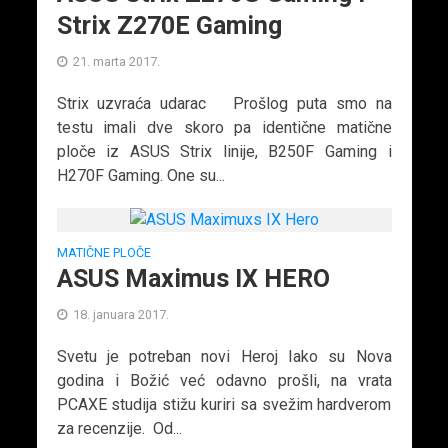
Strix Z270E Gaming
21. marta 2017.
Strix uzvraća udarac Prošlog puta smo na
testu imali dve skoro pa identične matične
ploče iz ASUS Strix linije, B250F Gaming i
H270F Gaming. One su...
MATIČNE PLOČE
ASUS Maximus IX HERO
18. januara 2017.
Svetu je potreban novi Heroj Iako su Nova
godina i Božić već odavno prošli, na vrata
PCAXE studija stižu kuriri sa svežim hardverom
za recenzije. Od...