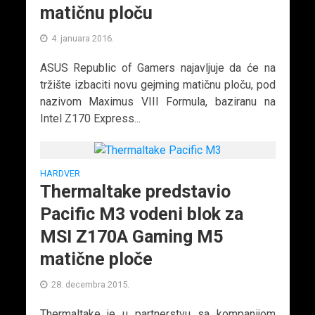
matičnu ploču
4. januara 2016.
ASUS Republic of Gamers najavljuje da će na
tržište izbaciti novu gejming matičnu ploču, pod
nazivom Maximus VIII Formula, baziranu na
Intel Z170 Express...
HARDVER
Thermaltake predstavio
Pacific M3 vodeni blok za
MSI Z170A Gaming M5
matične ploče
28. decembra 2015.
Thermaltake je u partnerstvu sa kompanijom