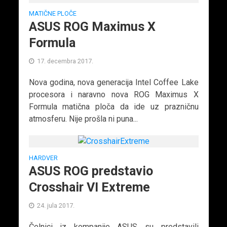
MATIČNE PLOČE
ASUS ROG Maximus X
Formula
17. decembra 2017.
Nova godina, nova generacija Intel Coffee Lake
procesora i naravno nova ROG Maximus X
Formula matična ploča da ide uz prazničnu
atmosferu. Nije prošla ni puna...
HARDVER
ASUS ROG predstavio
Crosshair VI Extreme
24. jula 2017.
Čelnici iz kompanije ASUS su predstavili