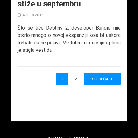
stiže u septembru
4. juna 2018.
Što se tiče Destiny 2, developer Bungie nije
otkrio mnogo o novoj ekspanziji koja bi uskoro
trebalo da se pojavi. Međutim, iz razvojnog tima
je stigla vest da...
1
2
SLEDEĆA