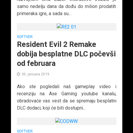
samo nedelju dana da dođu do milion prodatih
primeraka igre, a sada su...
SOFTVER
Resident Evil 2 Remake
dobija besplatne DLC počevši
od februara
30. januara 2019.
Ako ste pogledali naš gameplay video i
recenziju na Axe Gaming youtube kanalu,
obradovaće vas vest da se spremaju besplatni
DLC dodaci, koji će biti dostupni...
SOFTVER