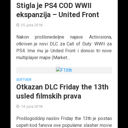
Stigla je PS4 COD WWII
ekspanzija – United Front
25. juna 2018.
Nakon prošlonedeljne najave Activisiona,
otkriven je novi DLC za Call of Duty: WWII za
PS4. Ime mu je United Front i donosi tri nove
multiplayer mape (Market...
SOFTVER
Otkazan DLC Friday the 13th
usled filmskih prava
14. juna 2018.
Prošlogodišnji naslov Friday the 13th je postao
uspeh kod fanova ove popularne slasher movie