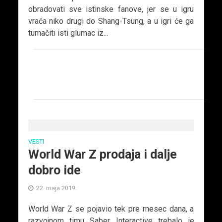
obradovati sve istinske fanove, jer se u igru
vraća niko drugi do Shang-Tsung, a u igri će ga
tumačiti isti glumac iz...
VESTI
World War Z prodaja i dalje
dobro ide
22. maja 2019.
World War Z se pojavio tek pre mesec dana, a
razvojnom timu Saber Interactive trebalo je