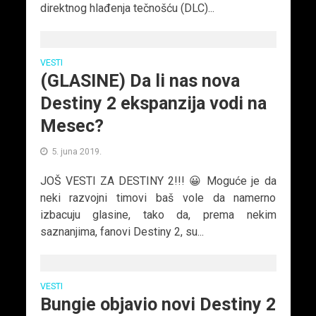
direktnog hlađenja tečnošću (DLC)...
VESTI
(GLASINE) Da li nas nova
Destiny 2 ekspanzija vodi na
Mesec?
5. juna 2019.
JOŠ VESTI ZA DESTINY 2!!! 😀 Moguće je da
neki razvojni timovi baš vole da namerno
izbacuju glasine, tako da, prema nekim
saznanjima, fanovi Destiny 2, su...
VESTI
Bungie objavio novi Destiny 2