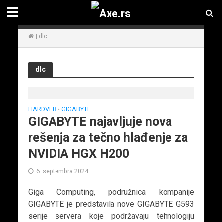
|
dlc
dlc
HARDVER
GIGABYTE
•
GIGABYTE najavljuje nova
rešenja za tečno hlađenje za
NVIDIA HGX H200
6. septembra 2024.
Giga Computing, podružnica kompanije
GIGABYTE je predstavila nove GIGABYTE G593
serije servera koje podržavaju tehnologiju