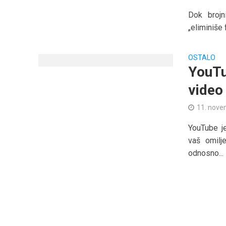
Dok brojn
„eliminiše 
OSTALO
YouTu
video
11. nove
YouTube j
vaš omilje
odnosno...