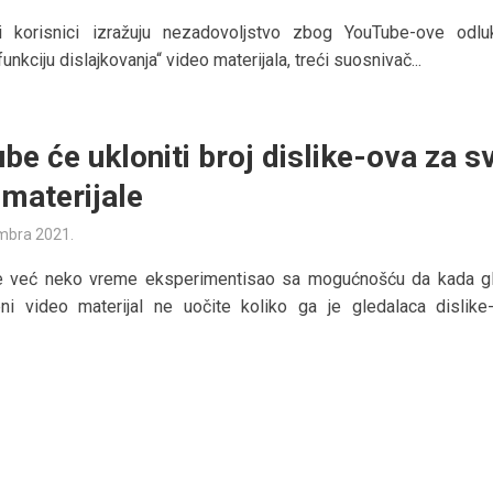
i korisnici izražuju nezadovoljstvo zbog YouTube-ove odl
funkciju dislajkovanja“ video materijala, treći suosnivač...
be će ukloniti broj dislike-ova za s
 materijale
mbra 2021.
e već neko vreme eksperimentisao sa mogućnošću da kada g
ni video materijal ne uočite koliko ga je gledalaca dislike-