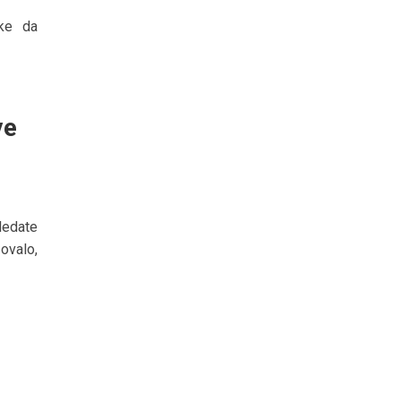
uke da
ve
ledate
ovalo,