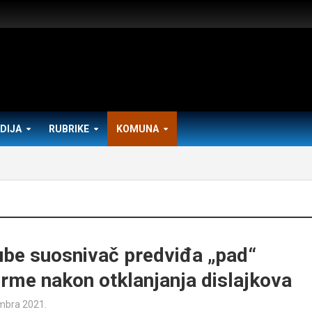
DIJA
RUBRIKE
KOMUNA
be suosnivač predviđa „pad“
orme nakon otklanjanja dislajkova
mbra 2021.