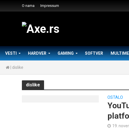
O nama
Impressum
VESTI
HARDVER
GAMING
SOFTVER
MULTIME
|
dislike
dislike
OSTALO
YouTu
platf
19. nove