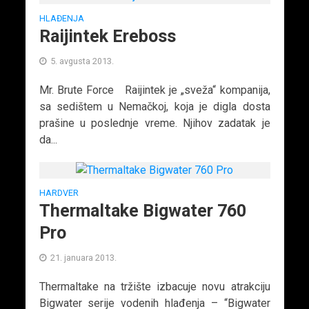
HLAĐENJA
Raijintek Ereboss
5. avgusta 2013.
Mr. Brute Force Raijintek je „sveža“ kompanija,
sa sedištem u Nemačkoj, koja je digla dosta
prašine u poslednje vreme. Njihov zadatak je
da...
HARDVER
Thermaltake Bigwater 760
Pro
21. januara 2013.
Thermaltake na tržište izbacuje novu atrakciju
Bigwater serije vodenih hlađenja – “Bigwater