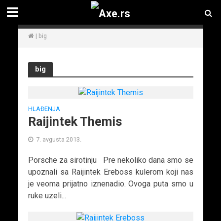
|
big
big
HLAĐENJA
Raijintek Themis
7. avgusta 2013.
Porsche za sirotinju Pre nekoliko dana smo se
upoznali sa Raijintek Ereboss kulerom koji nas
je veoma prijatno iznenadio. Ovoga puta smo u
ruke uzeli...