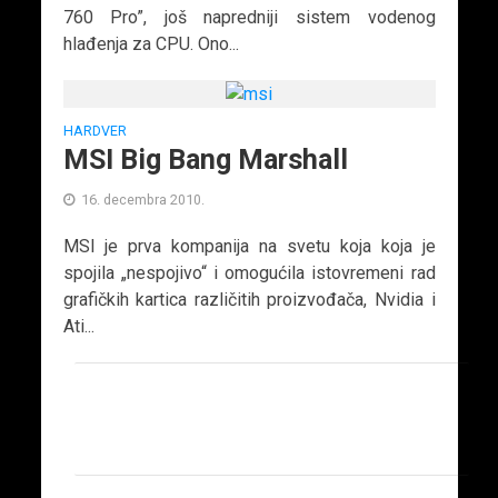
760 Pro”, još napredniji sistem vodenog
hlađenja za CPU. Ono...
HARDVER
MSI Big Bang Marshall
16. decembra 2010.
MSI je prva kompanija na svetu koja koja je
spojila „nespojivo“ i omogućila istovremeni rad
grafičkih kartica različitih proizvođača, Nvidia i
Ati...