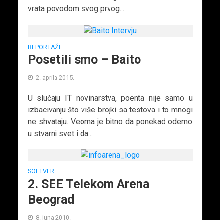
vrata povodom svog prvog...
REPORTAŽE
Posetili smo – Baito
2. aprila 2015.
U slučaju IT novinarstva, poenta nije samo u
izbacivanju što više brojki sa testova i to mnogi
ne shvataju. Veoma je bitno da ponekad odemo
u stvarni svet i da...
SOFTVER
2. SEE Telekom Arena
Beograd
8. juna 2010.