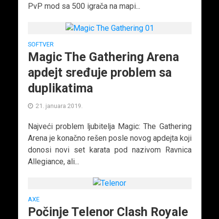
PvP mod sa 500 igrača na mapi...
SOFTVER
Magic The Gathering Arena
apdejt sređuje problem sa
duplikatima
21. januara 2019.
Najveći problem ljubitelja Magic: The Gathering
Arena je konačno rešen posle novog apdejta koji
donosi novi set karata pod nazivom Ravnica
Allegiance, ali...
AXE
Počinje Telenor Clash Royale