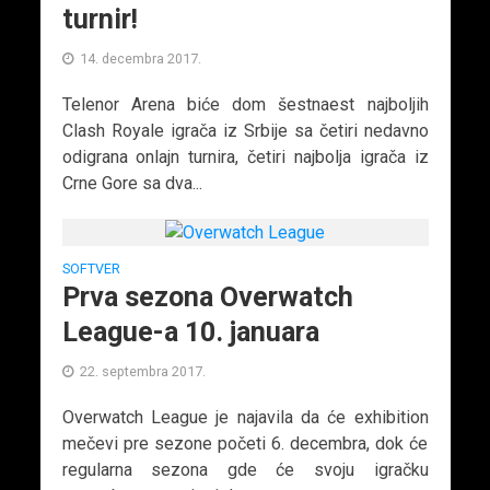
turnir!
14. decembra 2017.
Telenor Arena biće dom šestnaest najboljih
Clash Royale igrača iz Srbije sa četiri nedavno
odigrana onlajn turnira, četiri najbolja igrača iz
Crne Gore sa dva...
SOFTVER
Prva sezona Overwatch
League-a 10. januara
22. septembra 2017.
Overwatch League je najavila da će exhibition
mečevi pre sezone početi 6. decembra, dok će
regularna sezona gde će svoju igračku