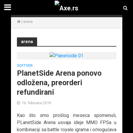
|
arena
arena
SOFTVER
PlanetSide Arena ponovo
odložena, preorderi
refundirani
16. februara 2019.
Kao što smo prošlog meseca spomenuli,
PLanetSide Arena usvaja ideje MMO FPSa u
kombinaciji sa battle royale igrama i omogućava