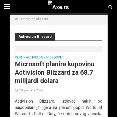
|
Activision Blizzard
Activision Blizzard
VESTI
ACTIVISION
MICROSOFT
•
•
Microsoft planira kupovinu
Activision Blizzard za 68.7
milijardi dolara
18. januara 2022.
Activision Blizzard, izdavač nekih od
najpopularnijih igara na planeti poput World of
Warcraft i Call of Duty, će dobiti novog vlasnika