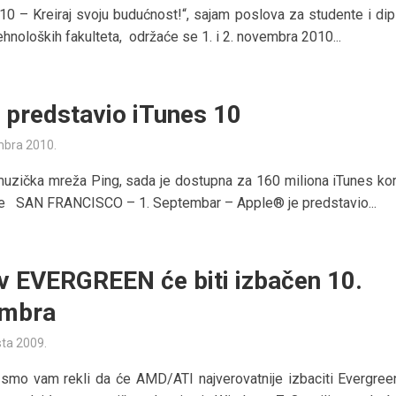
0 – Kreiraj svoju budućnost!“, sajam poslova za studente i di
ehnoloških fakulteta, održaće se 1. i 2. novembra 2010...
 predstavio iTunes 10
mbra 2010.
muzička mreža Ping, sada je dostupna za 160 miliona iTunes kor
je SAN FRANCISCO – 1. Septembar – Apple® je predstavio...
v EVERGREEN će biti izbačen 10.
embra
sta 2009.
 smo vam rekli da će AMD/ATI najverovatnije izbaciti Evergre