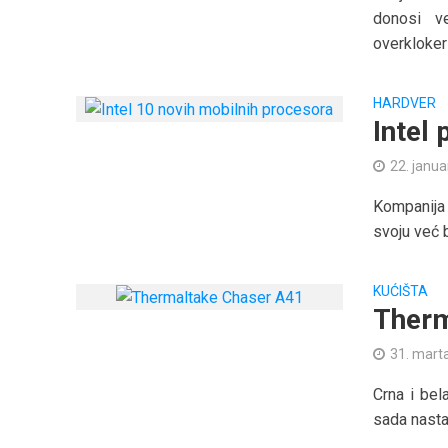
donosi v
overklokeri
HARDVER
Intel
22. janua
Kompanija 
svoju već 
KUĆIŠTA
Therm
31. mart
Crna i bel
sada nasta