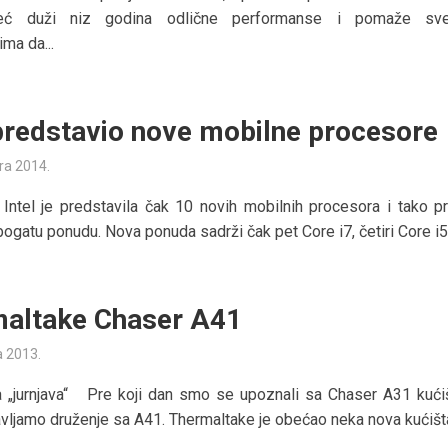
eć duži niz godina odlične performanse i pomaže sve
ma da...
 predstavio nove mobilne procesore
ra 2014.
Intel je predstavila čak 10 novih mobilnih procesora i tako pro
bogatu ponudu. Nova ponuda sadrži čak pet Core i7, četiri Core i5.
altake Chaser A41
a 2013.
a „jurnjava“ Pre koji dan smo se upoznali sa Chaser A31 kući
vljamo druženje sa A41. Thermaltake je obećao neka nova kućišta