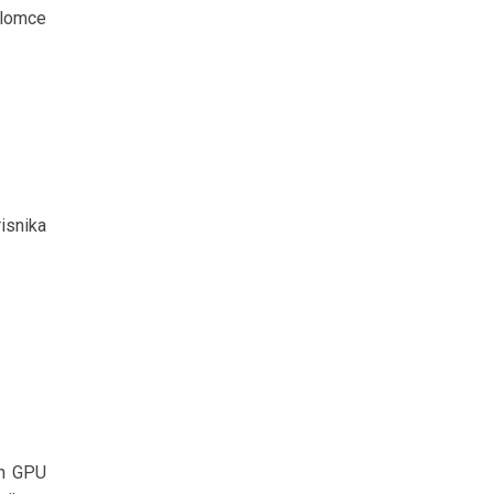
plomce
isnika
en GPU