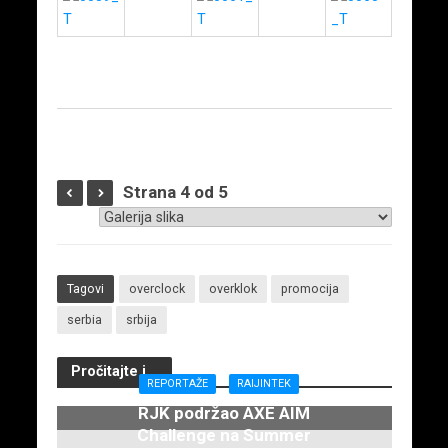
Strana 4 od 5
Tagovi
overclock
overklok
promocija
serbia
srbija
Pročitajte i...
REPORTAŽE
RAIJINTEK
RJK podržao AXE AIM
Challenge na Summer