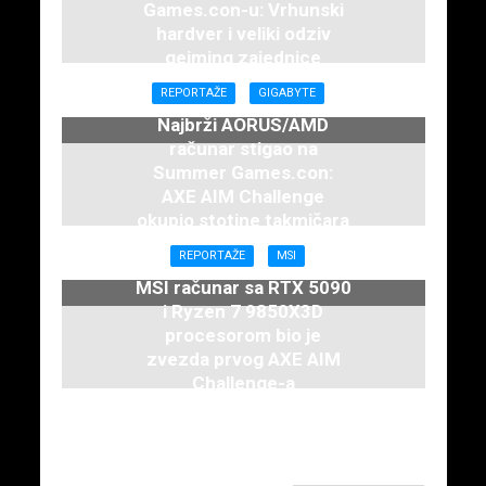
Games.con-u: Vrhunski
hardver i veliki odziv
gejming zajednice
7. juna 2026.
REPORTAŽE
GIGABYTE
Najbrži AORUS/AMD
računar stigao na
Summer Games.con:
AXE AIM Challenge
okupio stotine takmičara
7. juna 2026.
REPORTAŽE
MSI
MSI računar sa RTX 5090
i Ryzen 7 9850X3D
procesorom bio je
zvezda prvog AXE AIM
Challenge-a
7. juna 2026.