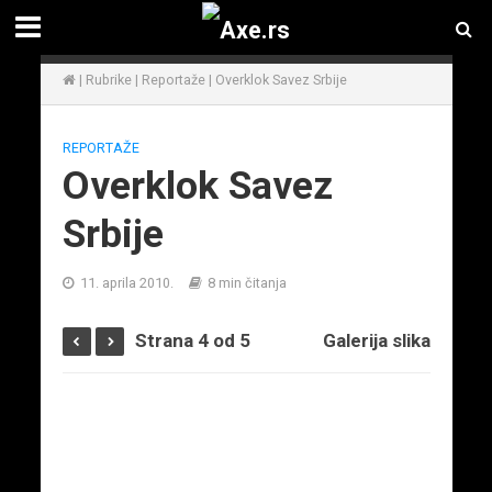
|
Rubrike
|
Reportaže
|
Overklok Savez Srbije
REPORTAŽE
Overklok Savez
Srbije
11. aprila 2010.
8 min čitanja
Strana 4 od 5
Galerija slika