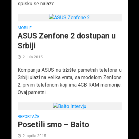
spisku se nalaze...
MOBILE
ASUS Zenfone 2 dostupan u
Srbiji
2. jula 2015.
Kompanija ASUS na tržište pametnih telefona u
Srbiji ulazi na velika vrata, sa modelom Zenfone
2, prvim telefonom koji ima 4GB RAM memorije.
Ovaj pametni...
REPORTAŽE
Posetili smo – Baito
2. aprila 2015.