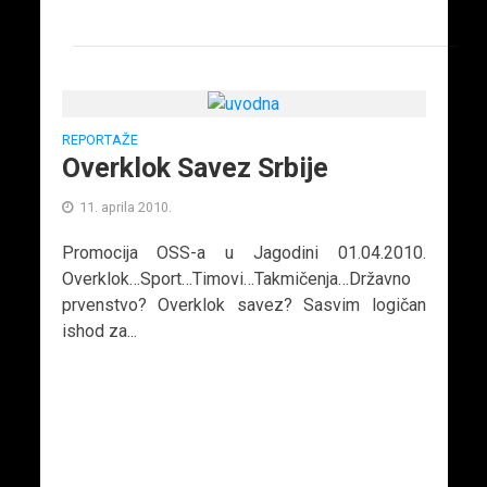
REPORTAŽE
Overklok Savez Srbije
11. aprila 2010.
Promocija OSS-a u Jagodini 01.04.2010.
Overklok…Sport…Timovi…Takmičenja…Državno
prvenstvo? Overklok savez? Sasvim logičan
ishod za...