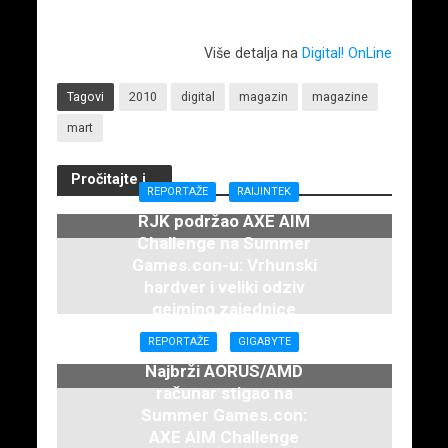
Više detalja na
Digital! OnLine
Tagovi
2010
digital
magazin
magazine
mart
Pročitajte i...
REPORTAŽE
RAIJINTEK
RJK podržao AXE AIM
Challenge na Summer
Games.con-u: Vrhunski
hardver i veliki odziv
gejming zajednice
7. juna 2026.
REPORTAŽE
GIGABYTE
Najbrži AORUS/AMD
računar stigao na
Summer Games.con:
AXE AIM Challenge