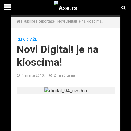
|
Rubrike
|
Reportaže
|
Novi Digital! je na kioscima!
REPORTAŽE
Novi Digital! je na
kioscima!
4. marta 2010.
2 min čitanja