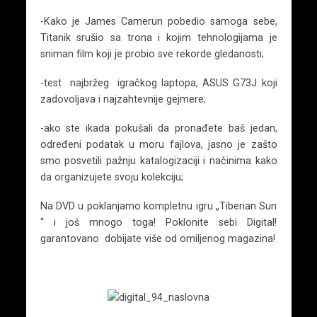
-Kako je James Camerun pobedio samoga sebe,
Titanik srušio sa trona i kojim tehnologijama je
sniman film koji je probio sve rekorde gledanosti;
-test najbržeg igračkog laptopa, ASUS G73J koji
zadovoljava i najzahtevnije gejmere;
-ako ste ikada pokušali da pronađete baš jedan,
određeni podatak u moru fajlova, jasno je zašto
smo posvetili pažnju katalogizaciji i načinima kako
da organizujete svoju kolekciju;
Na DVD u poklanjamo kompletnu igru „Tiberian Sun
“ i još mnogo toga! Poklonite sebi Digital!
garantovano dobijate više od omiljenog magazina!