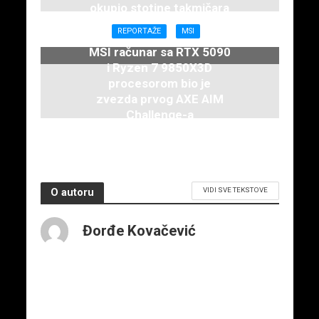
okupio stotine takmičara
7. juna 2026.
REPORTAŽE
MSI
MSI računar sa RTX 5090
i Ryzen 7 9850X3D
procesorom bio je
zvezda prvog AXE AIM
Challenge-a
7. juna 2026.
VIDI SVE TEKSTOVE
O autoru
Đorđe Kovačević