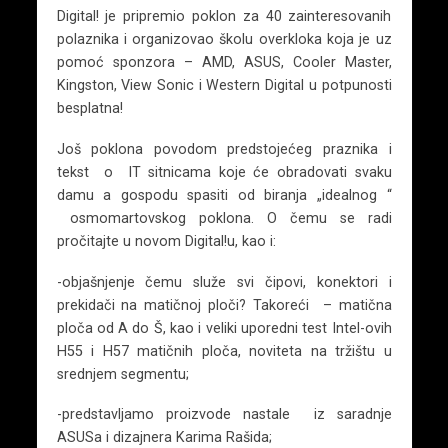
Digital! je pripremio poklon za 40 zainteresovanih
polaznika i organizovao školu overkloka koja je uz
pomoć sponzora – AMD, ASUS, Cooler Master,
Kingston, View Sonic i Western Digital u potpunosti
besplatna!
Još poklona povodom predstojećeg praznika i
tekst o IT sitnicama koje će obradovati svaku
damu a gospodu spasiti od biranja „idealnog “
osmomartovskog poklona. O čemu se radi
pročitajte u novom Digital!u, kao i:
-objašnjenje čemu služe svi čipovi, konektori i
prekidači na matičnoj ploči? Takoreći – matična
ploča od A do Š, kao i veliki uporedni test Intel-ovih
H55 i H57 matičnih ploča, noviteta na tržištu u
srednjem segmentu;
-predstavljamo proizvode nastale iz saradnje
ASUSa i dizajnera Karima Rašida;