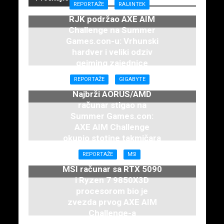
REPORTAŽE
RAIJINTEK
RJK podržao AXE AIM
Challenge na Summer
Games.con-u: Vrhunski
hardver i veliki odziv
gejming zajednice
7. juna 2026.
REPORTAŽE
GIGABYTE
Najbrži AORUS/AMD
računar stigao na
Summer Games.con:
AXE AIM Challenge
okupio stotine takmičara
7. juna 2026.
REPORTAŽE
MSI
MSI računar sa RTX 5090
i Ryzen 7 9850X3D
procesorom bio je
zvezda prvog AXE AIM
Challenge-a