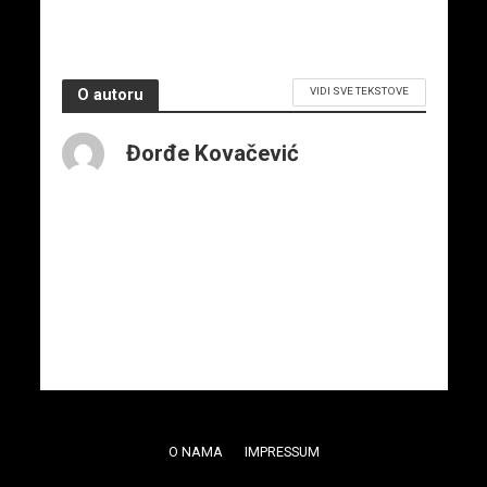
7. juna 2026.
VIDI SVE TEKSTOVE
O autoru
Đorđe Kovačević
O NAMA
IMPRESSUM