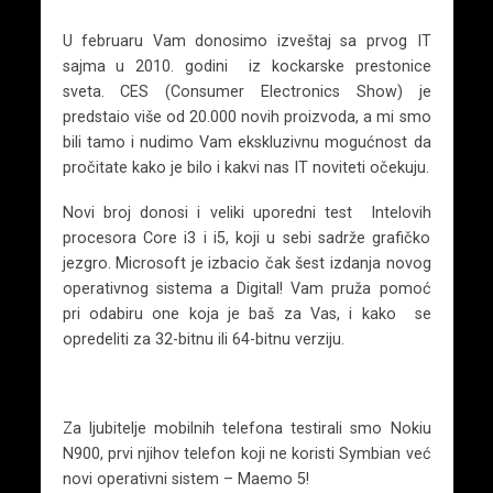
U februaru Vam donosimo izveštaj sa prvog IT
sajma u 2010. godini iz kockarske prestonice
sveta. CES (Consumer Electronics Show) je
predstaio više od 20.000 novih proizvoda, a mi smo
bili tamo i nudimo Vam ekskluzivnu mogućnost da
pročitate kako je bilo i kakvi nas IT noviteti očekuju.
Novi broj donosi i veliki uporedni test Intelovih
procesora Core i3 i i5, koji u sebi sadrže grafičko
jezgro. Microsoft je izbacio čak šest izdanja novog
operativnog sistema a Digital! Vam pruža pomoć
pri odabiru one koja je baš za Vas, i kako se
opredeliti za 32-bitnu ili 64-bitnu verziju.
Za ljubitelje mobilnih telefona testirali smo Nokiu
N900, prvi njihov telefon koji ne koristi Symbian već
novi operativni sistem – Maemo 5!