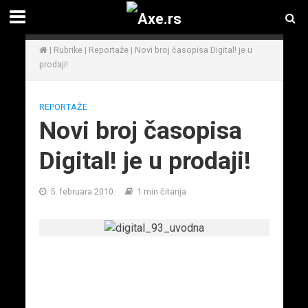
|
Rubrike
|
Reportaže
|
Novi broj časopisa Digital! je u
prodaji!
REPORTAŽE
Novi broj časopisa
Digital! je u prodaji!
5. februara 2010.
1 min čitanja