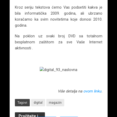
Kroz seriju tekstova ćemo Vas podsetiti kakva je
bila informatička 2009. godina, ali ubrzano
koračamo ka svim novitetima koje donosi 2010.
godina.
Na poklon uz svaki broj DVD sa totalnom
besplatnom zaštitom za sve Vaše Internet
aktivnosti .
Više detalja na
ovom linku
.
Tagovi
digital
magazin
Pročitajte i...