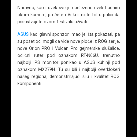
Naravno, kao i uvek sve je ubeleženo uvek budnim
okom kamere, pa ćete i Vi koji niste bili u prilici da
prisustvujete ovom festivalu uživati.
ASUS
kao glavni sponzor imao je šta pokazati, pa
su posetioci mogli da vide nove ploče iz ROG serije,
nove Orion PRO i Vulcan Pro gejmerske slušalice,
odlični ruter pod oznakom RT-N66U, trenutno
najbolji IPS monitor ponikao u ASUS kuhinji pod
oznakom MX279H. Tu su bili i najbolji overklokeri
našeg regiona, demonstrirajući silu i kvalitet ROG
komponenti.