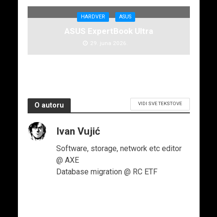
HARDVER
ASUS
ASUS ExpertBook Ultra
29. juna 2026.
VIDI SVE TEKSTOVE
O autoru
Ivan Vujić
Software, storage, network etc editor
@ AXE
Database migration @ RC ETF