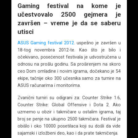
Gaming festival na kome je
učestvovalo 2500 gejmera je
završen – vreme je da se saberu
utisci
ASUS Gaming festival 2012
. uspešno je završen u
18-tog novembra 2012-te. Kao što je bilo i
očekivano, posećenost festivala je udvostručena u
odnosu na prošlu godinu. Sa proširenjem na skoro
ceo Dom omladine i novim igrama, dočekano je 54
ekipe, tačnije oko 300 učesnika samo za turnire na
ASUS računarima i monitorima.
Zvanični turniri su odigrani za: Counter Strike 1.6,
Counter Strike: Global Offensive i Dota 2. Ako
uzmemo u obzir i takmičare u ostalim igrama, taj
broj se penje na ukupno 2500 takmičara. Festival je
obišlo i oko 10000 posetilaca koji su došli da vide
sajamski i izložbeni deo, kao i da prate takmičenja.