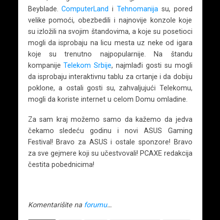
Beyblade.
ComputerLand
i
Tehnomanija
su, pored
velike pomoći, obezbedili i najnovije konzole koje
su izložili na svojim štandovima, a koje su posetioci
mogli da isprobaju na licu mesta uz neke od igara
koje su trenutno najpopularnije. Na štandu
kompanije
Telekom Srbije
, najmlađi gosti su mogli
da isprobaju interaktivnu tablu za crtanje i da dobiju
poklone, a ostali gosti su, zahvaljujući Telekomu,
mogli da koriste internet u celom Domu omladine.
Za sam kraj možemo samo da kažemo da jedva
čekamo sledeću godinu i novi ASUS Gaming
Festival! Bravo za ASUS i ostale sponzore! Bravo
za sve gejmere koji su učestvovali! PCAXE redakcija
čestita pobednicima!
Komentarišite na
forumu
…