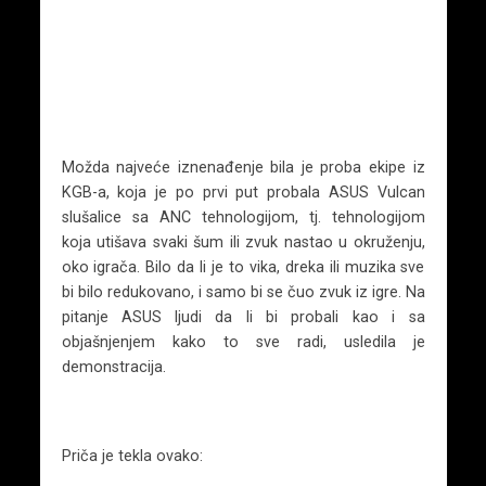
Možda najveće iznenađenje bila je proba ekipe iz
KGB-a, koja je po prvi put probala ASUS Vulcan
slušalice sa ANC tehnologijom, tj. tehnologijom
koja utišava svaki šum ili zvuk nastao u okruženju,
oko igrača. Bilo da li je to vika, dreka ili muzika sve
bi bilo redukovano, i samo bi se čuo zvuk iz igre. Na
pitanje ASUS ljudi da li bi probali kao i sa
objašnjenjem kako to sve radi, usledila je
demonstracija.
Priča je tekla ovako: