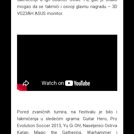
mogao da se takmiči i osvoji glavnu nagradu – 3D
VG23AH ASUS monitor.
Pored zvaničnih turnira, na festivalu je bilo i
takmičenja u sledećim igrama: Guitar Hero, Pro
Evolution Soccer 2013, Yu Gi Oh!, Naseljenici Ostrva
Katan, Magic the Gathering, Warhammer i