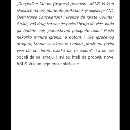
„
Gospodine Marko (gejmer) postavite ASUS Vulcan
slušalice na uši, pomerite prekidač koji uključuje ANC
(Anti-Noise Cancelation) i krenite da igrate Counter
Strike, vaš drug iza vas će početi blago da viče, kada
ga budete čuli, jednostavno podignite ruku.“ Posle
nekoliko minuta igranja, a potom i vike igračevog
drugara, Marko se okrenuo i rekao „druže pa počni
više da se dereš, nikako da te čujem“.
Tu su svi
počeli da se smeju, i svi su hteli da probaju nove
ASUS Vulcan gejmerske slušalice.