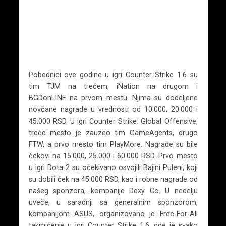
Pobednici ove godine u igri Counter Strike 1.6 su
tim TJM na trećem, iNation na drugom i
BGDonLINE na prvom mestu. Njima su dodeljene
novčane nagrade u vrednosti od 10.000, 20.000 i
45.000 RSD. U igri Counter Strike: Global Offensive,
treće mesto je zauzeo tim GameAgents, drugo
FTW, a prvo mesto tim PlayMore. Nagrade su bile
čekovi na 15.000, 25.000 i 60.000 RSD. Prvo mesto
u igri Dota 2 su očekivano osvojili Bajini Puleni, koji
su dobili ček na 45.000 RSD, kao i robne nagrade od
našeg sponzora, kompanije Dexy Co. U nedelju
uveče, u saradnji sa generalnim sponzorom,
kompanijom ASUS, organizovano je Free-For-All
takmičenje u igri Counter Strike 1.6, gde je svako