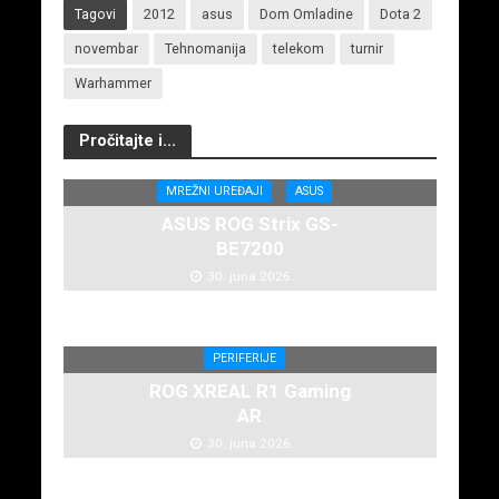
Tagovi
2012
asus
Dom Omladine
Dota 2
novembar
Tehnomanija
telekom
turnir
Warhammer
Pročitajte i...
MREŽNI UREĐAJI
ASUS
ASUS ROG Strix GS-
BE7200
30. juna 2026.
PERIFERIJE
ROG XREAL R1 Gaming
AR
30. juna 2026.