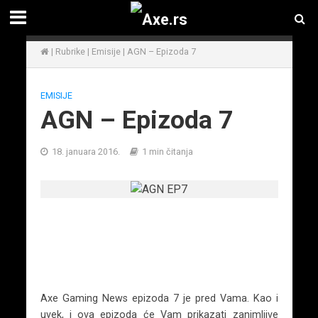
|
Rubrike
|
Emisije
|
AGN – Epizoda 7
EMISIJE
AGN – Epizoda 7
18. januara 2016.
1 min čitanja
Axe Gaming News epizoda 7 je pred Vama. Kao i
uvek, i ova epizoda će Vam prikazati zanimljive