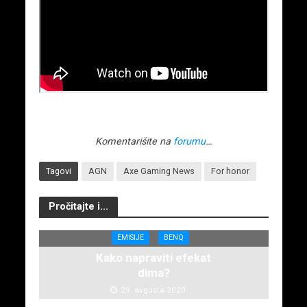
Komentarišite na
forumu
…
Tagovi
AGN
Axe Gaming News
For honor
Pročitajte i...
EMISIJE
BENQ
Kako napraviti efekat
dima?
29. avgusta 2020.