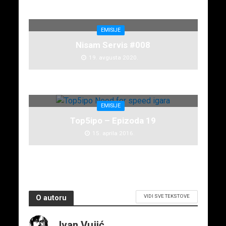
EMISIJE
Nisam Servis #008
19. avgusta 2020.
EMISIJE
Top5ipo – Epizoda 19
15. aprila 2016.
VIDI SVE TEKSTOVE
O autoru
Ivan Vujić