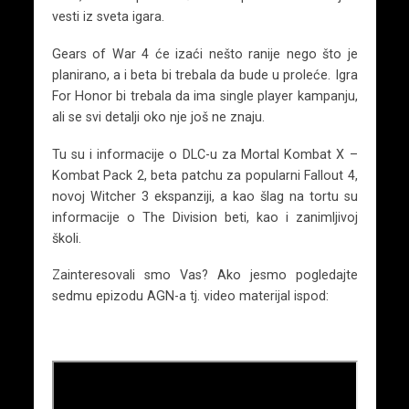
vesti iz sveta igara.
Gears of War 4 će izaći nešto ranije nego što je
planirano, a i beta bi trebala da bude u proleće. Igra
For Honor bi trebala da ima single player kampanju,
ali se svi detalji oko nje još ne znaju.
Tu su i informacije o DLC-u za Mortal Kombat X –
Kombat Pack 2, beta patchu za popularni Fallout 4,
novoj Witcher 3 ekspanziji, a kao šlag na tortu su
informacije o The Division beti, kao i zanimljivoj
školi.
Zainteresovali smo Vas? Ako jesmo pogledajte
sedmu epizodu AGN-a tj. video materijal ispod: