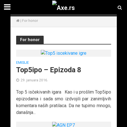
|
For honor
For honor
EMISIJE
Top5ipo – Epizoda 8
29. januara 2016.
Top 5 isčekivanih igara Kao i u prošlim Top5ipo
epizodama i sada smo izdvojili par zanimljivih
komentara naših pratilaca. Da ne tupimo mnogo,
današnja...