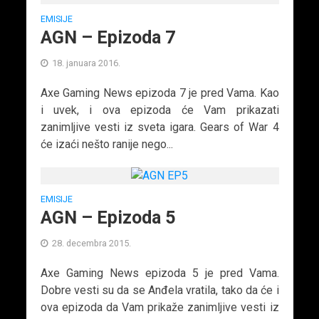
EMISIJE
AGN – Epizoda 7
18. januara 2016.
Axe Gaming News epizoda 7 je pred Vama. Kao
i uvek, i ova epizoda će Vam prikazati
zanimljive vesti iz sveta igara. Gears of War 4
će izaći nešto ranije nego...
EMISIJE
AGN – Epizoda 5
28. decembra 2015.
Axe Gaming News epizoda 5 je pred Vama.
Dobre vesti su da se Anđela vratila, tako da će i
ova epizoda da Vam prikaže zanimljive vesti iz