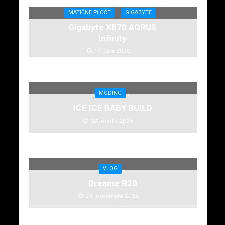
MATIČNE PLOČE
GIGABYTE
Gigabyte X870 AORUS
Infinity
17. jula 2026.
MODING
ICE ICE BABY BUILD
24. marta 2026.
VLOG
Dreame R20
24. novembra 2025.