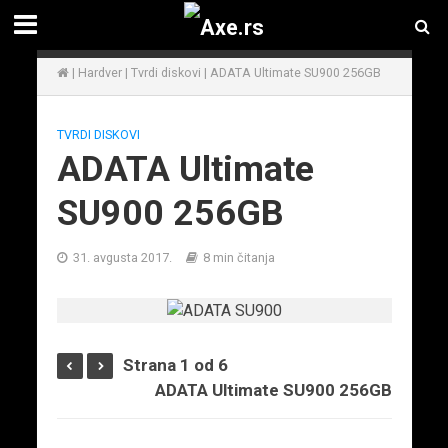
|
Hardver
|
Tvrdi diskovi
|
ADATA Ultimate SU900 256GB
TVRDI DISKOVI
ADATA Ultimate
SU900 256GB
31. avgusta 2017.
8 min čitanja
Strana 1 od 6
ADATA Ultimate SU900 256GB