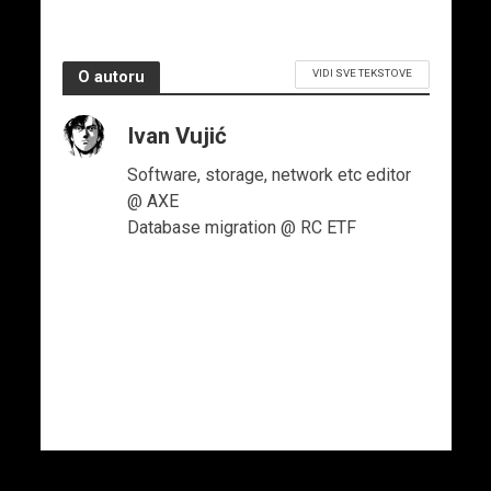
VIDI SVE TEKSTOVE
O autoru
Ivan Vujić
Software, storage, network etc editor
@ AXE
Database migration @ RC ETF