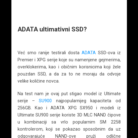
ADATA ultimativni SSD?
Već smo ranije testirali dosta
ADATA
SSD-ova iz
Premier i XPG serije koje su namenjene gejmerima,
overklokerima, kao i običnim korisnicima koji žele
pouzdan SSD, a da za to ne moraju da odvoje
velike količine novca.
Na test nam je ovaj put stigao model iz Ultimate
serije –
SU900
najpopularnijeg kapaciteta od
256GB. Kao i ADATA XPG SX950 i modeli iz
Ultimate SU900 serije koriste 3D MLC NAND čipove
u kombinaciji sa vrlo popularnim SM 2258
kontrolerom, koji se pokazao sposobnim da uz
odgovarajuće NAND-ove pruži odlične