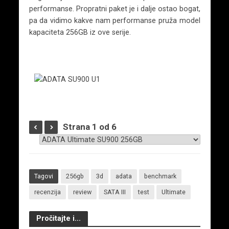
performanse. Propratni paket je i dalje ostao bogat,
pa da vidimo kakve nam performanse pruža model
kapaciteta 256GB iz ove serije.
Strana 1 od 6
Tagovi
256gb
3d
adata
benchmark
recenzija
review
SATA III
test
Ultimate
Pročitajte i...