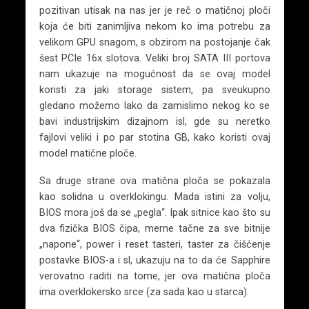
pozitivan utisak na nas jer je reč o matičnoj ploči
koja će biti zanimljiva nekom ko ima potrebu za
velikom GPU snagom, s obzirom na postojanje čak
šest PCIe 16x slotova. Veliki broj SATA III portova
nam ukazuje na mogućnost da se ovaj model
koristi za jaki storage sistem, pa sveukupno
gledano možemo lako da zamislimo nekog ko se
bavi industrijskim dizajnom isl, gde su neretko
fajlovi veliki i po par stotina GB, kako koristi ovaj
model matične ploče.
Sa druge strane ova matična ploča se pokazala
kao solidna u overklokingu. Mada istini za volju,
BIOS mora još da se „pegla“. Ipak sitnice kao što su
dva fizička BIOS čipa, merne tačne za sve bitnije
„napone“, power i reset tasteri, taster za čišćenje
postavke BIOS-a i sl, ukazuju na to da će Sapphire
verovatno raditi na tome, jer ova matična ploča
ima overklokersko srce (za sada kao u starca).