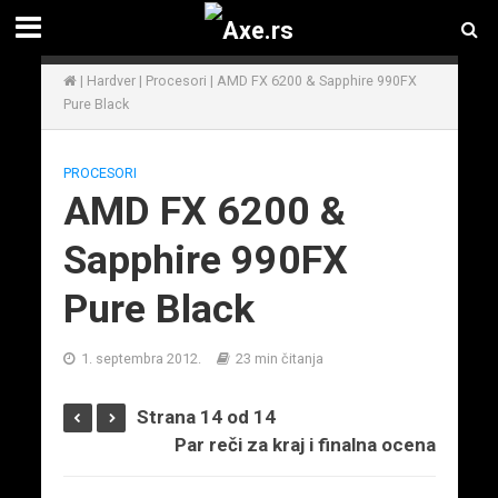
|
Hardver
|
Procesori
|
AMD FX 6200 & Sapphire 990FX
Pure Black
PROCESORI
AMD FX 6200 &
Sapphire 990FX
Pure Black
1. septembra 2012.
23 min čitanja
Strana 14 od 14
Par reči za kraj i finalna ocena