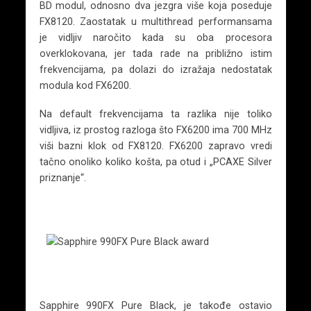
BD modul, odnosno dva jezgra više koja poseduje
FX8120. Zaostatak u multithread performansama
je vidljiv naročito kada su oba procesora
overklokovana, jer tada rade na približno istim
frekvencijama, pa dolazi do izražaja nedostatak
modula kod FX6200.
Na default frekvencijama ta razlika nije toliko
vidljiva, iz prostog razloga što FX6200 ima 700 MHz
viši bazni klok od FX8120. FX6200 zapravo vredi
tačno onoliko koliko košta, pa otud i „PCAXE Silver
priznanje“.
Sapphire 990FX Pure Black, je takođe ostavio