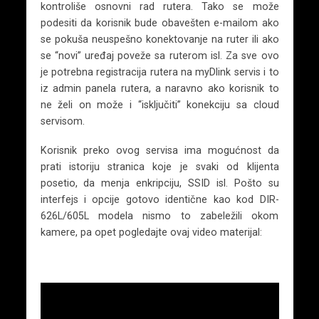
kontroliše osnovni rad rutera. Tako se može
podesiti da korisnik bude obavešten e-mailom ako
se pokuša neuspešno konektovanje na ruter ili ako
se “novi” uređaj poveže sa ruterom isl. Za sve ovo
je potrebna registracija rutera na myDlink servis i to
iz admin panela rutera, a naravno ako korisnik to
ne želi on može i “isključiti” konekciju sa cloud
servisom.
Korisnik preko ovog servisa ima mogućnost da
prati istoriju stranica koje je svaki od klijenta
posetio, da menja enkripciju, SSID isl. Pošto su
interfejs i opcije gotovo identične kao kod DIR-
626L/605L modela nismo to zabeležili okom
kamere, pa opet pogledajte ovaj video materijal: