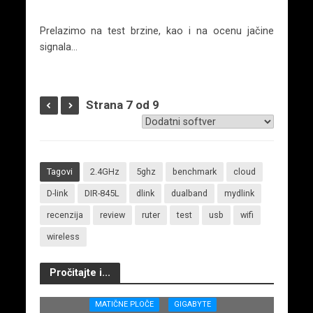
Prelazimo na test brzine, kao i na ocenu jačine
signala…
Strana 7 od 9
Tagovi
2.4GHz
5ghz
benchmark
cloud
D-link
DIR-845L
dlink
dualband
mydlink
recenzija
review
ruter
test
usb
wifi
wireless
Pročitajte i...
MATIČNE PLOČE
GIGABYTE