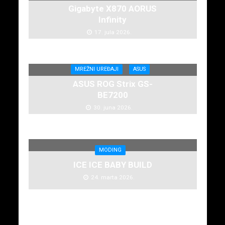
Gigabyte X870 AORUS
Infinity
17. jula 2026.
MREŽNI UREĐAJI
ASUS
ASUS ROG Strix GS-
BE7200
30. juna 2026.
MODING
ICE ICE BABY BUILD
24. marta 2026.