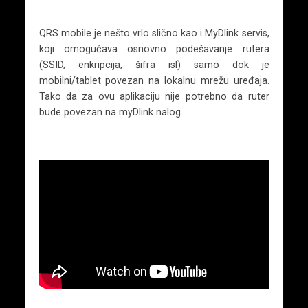
QRS mobile je nešto vrlo slično kao i MyDlink servis,
koji omogućava osnovno podešavanje rutera
(SSID, enkripcija, šifra isl) samo dok je
mobilni/tablet povezan na lokalnu mrežu uređaja.
Tako da za ovu aplikaciju nije potrebno da ruter
bude povezan na myDlink nalog.