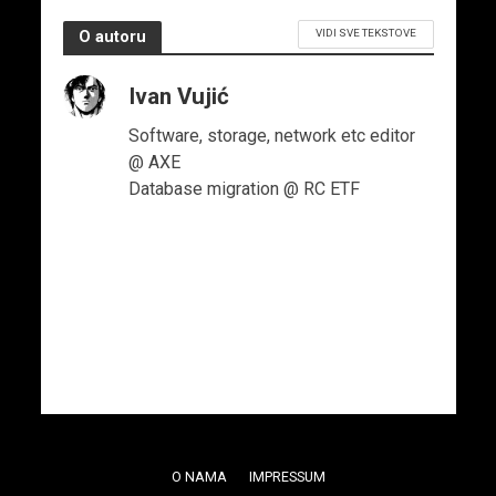
VIDI SVE TEKSTOVE
O autoru
Ivan Vujić
Software, storage, network etc editor
@ AXE
Database migration @ RC ETF
O NAMA
IMPRESSUM