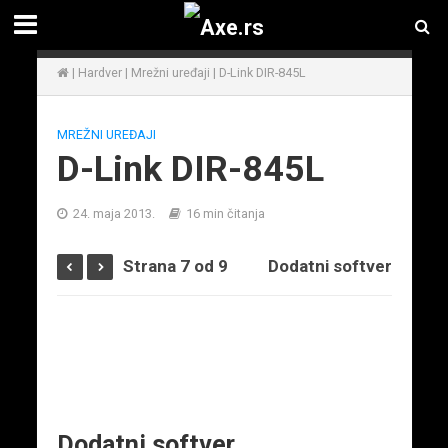
|
Hardver
|
Mrežni uređaji
|
D-Link DIR-845L
MREŽNI UREĐAJI
D-Link DIR-845L
24. maja 2013.
16 min čitanja
Strana 7 od 9
Dodatni softver
Dodatni softver