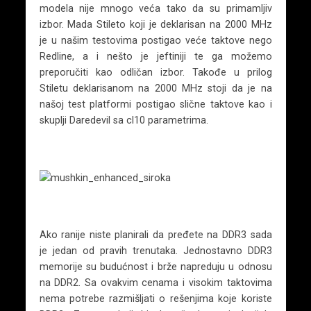
modela nije mnogo veća tako da su primamljiv
izbor. Mada Stileto koji je deklarisan na 2000 MHz
je u našim testovima postigao veće taktove nego
Redline, a i nešto je jeftiniji te ga možemo
preporučiti kao odličan izbor. Takođe u prilog
Stiletu deklarisanom na 2000 MHz stoji da je na
našoj test platformi postigao slične taktove kao i
skuplji Daredevil sa cl10 parametrima.
Ako ranije niste planirali da pređete na DDR3 sada
je jedan od pravih trenutaka. Jednostavno DDR3
memorije su budućnost i brže napreduju u odnosu
na DDR2. Sa ovakvim cenama i visokim taktovima
nema potrebe razmišljati o rešenjima koje koriste