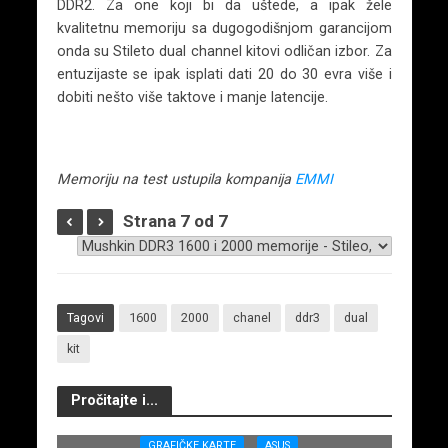
DDR2. Za one koji bi da uštede, a ipak žele
kvalitetnu memoriju sa dugogodišnjom garancijom
onda su Stileto dual channel kitovi odličan izbor. Za
entuzijaste se ipak isplati dati 20 do 30 evra više i
dobiti nešto više taktove i manje latencije.
Memoriju na test ustupila kompanija
EMMI
Strana 7 od 7
Tagovi
1600
2000
chanel
ddr3
dual
kit
Pročitajte i...
GRAFIČKE KARTE
ASUS