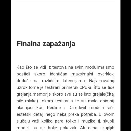
Finalna zapažanja
Kao što se vidi iz testova na svim modulima smo
postigli skoro identičan maksimalni overklok,
doduše sa različitim latencijama. Najverovatniji
uzrok tome je testirani primerak CPU-a. Što se tiće
grejanja memorije skoro sve su se isto grejale(čitaj
bile mlake) tokom testiranja te su malo obimniji
hladnjaci kod Redline i Daredevil modela više
estetski detalj nego neka preka potreba. U ovom
slučaju važi koliko para toliko i muzike tj. skuplji
modeli su se bolje pokazali. Ali cena skupljih