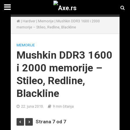
|
Hardver
|
Memorije
|
Mushkin DDR3 1600 i 2000
memorije – Stileo, Redline, Blackline
MEMORIJE
Mushkin DDR3 1600
i 2000 memorije –
Stileo, Redline,
Blackline
22. juna 2010.
9 min čitanja
Strana 7 od 7