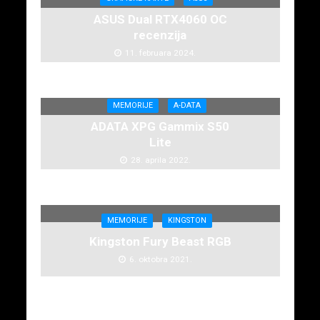
ASUS Dual RTX4060 OC
recenzija
11. februara 2024.
MEMORIJE
A-DATA
ADATA XPG Gammix S50
Lite
28. aprila 2022.
MEMORIJE
KINGSTON
Kingston Fury Beast RGB
6. oktobra 2021.