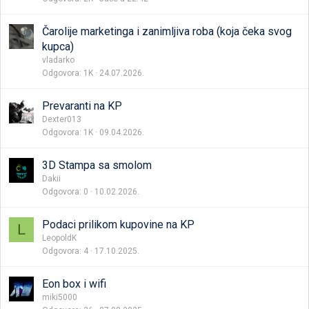
Čarolije marketinga i zanimljiva roba (koja čeka svog
kupca)
vladarko
Odgovora
1K
24.07.2026.
Prevaranti na KP
Dexter013
Odgovora
1K
09.04.2026.
3D Stampa sa smolom
Dakii
Odgovora
0
10.02.2026.
Podaci prilikom kupovine na KP
L
LeopoldK
Odgovora
4
17.10.2025.
Eon box i wifi
miki5000