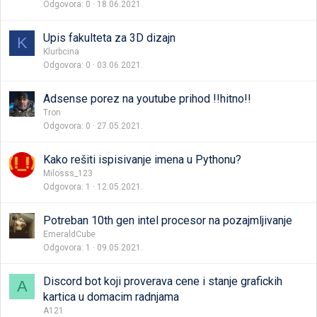
Odgovora
0
18.06.2021.
Upis fakulteta za 3D dizajn
K
Klurbcina
Odgovora
0
03.06.2021.
Adsense porez na youtube prihod !!hitno!!
Tron
Odgovora
0
27.05.2021.
Kako rešiti ispisivanje imena u Pythonu?
Milosss_123
Odgovora
1
12.05.2021.
Potreban 10th gen intel procesor na pozajmljivanje
EmeraldCube
Odgovora
1
09.05.2021.
Discord bot koji proverava cene i stanje grafickih
A
kartica u domacim radnjama
A121