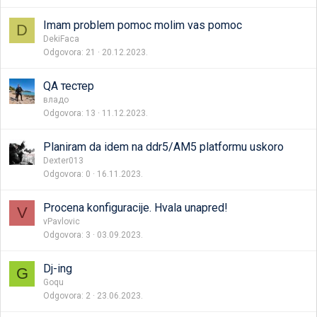
Imam problem pomoc molim vas pomoc
D
DekiFaca
Odgovora
21
20.12.2023.
QA тестер
владо
Odgovora
13
11.12.2023.
Planiram da idem na ddr5/AM5 platformu uskoro
Dexter013
Odgovora
0
16.11.2023.
Procena konfiguracije. Hvala unapred!
V
vPavlovic
Odgovora
3
03.09.2023.
Dj-ing
G
Goqu
Odgovora
2
23.06.2023.