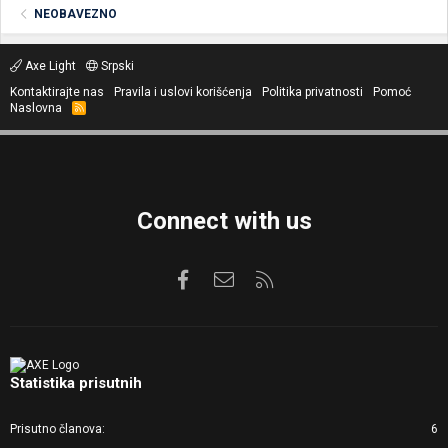
NEOBAVEZNO
Axe Light
Srpski
Kontaktirajte nas
Pravila i uslovi korišćenja
Politika privatnosti
Pomoć
Naslovna
R
S
S
Connect with us
Facebook
Kontaktirajte nas
RSS
Statistika prisutnih
Prisutno članova
6