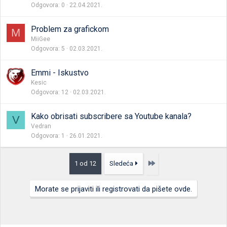
Odgovora
0
22.04.2021.
Problem za grafickom
M
MiiGee
Odgovora
5
02.03.2021.
Emmi - Iskustvo
Kesic
Odgovora
12
02.03.2021.
Kako obrisati subscribere sa Youtube kanala?
V
Vedran
Odgovora
1
26.01.2021.
Poslednja
1 od 12
Sledeća
Morate se prijaviti ili registrovati da pišete ovde.