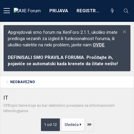
PRIJAVA
REGISTRACIJA
Apgrejdovali smo forum na XenForo 2.1.1, ukoliko imate
predloga vezanih za izgled ili funkcionalnost foruma, ili
ukoliko naletite na neki problem, javite nam
OVDE
DEFINISALI SMO PRAVILA FORUMA. Pročitajte ih,
pojaviće se automatski kada krenete da čitate nešto!
NEOBAVEZNO
IT
Offtopic teme koje su bar delimično povezane sa informacionim
tehnologijama
Poslednja
1 od 12
Sledeća