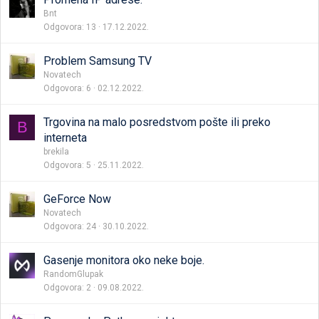
Bnt
Odgovora
13
17.12.2022.
Problem Samsung TV
Novatech
Odgovora
6
02.12.2022.
Trgovina na malo posredstvom pošte ili preko
B
interneta
brekila
Odgovora
5
25.11.2022.
GeForce Now
Novatech
Odgovora
24
30.10.2022.
Gasenje monitora oko neke boje.
RandomGlupak
Odgovora
2
09.08.2022.