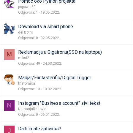
Pomoc oko Python projekta
popowic69
Odgovora
1
19.05.2022.
Download via smart phone
del Botro
Odgovora
0
02.05.2022.
Reklamacija u Gigatronu(SSD na laptopu)
M
miksi2
Odgovora
49
24.03.2022.
Madjar/Fantasterific/Digital Trigger
thetomica
Odgovora
13
10.02.2022.
Instagram "Business account" sivi tekst
N
NemanjaRadovic
Odgovora
0
06.01.2022.
Da li imate antivirus?
J