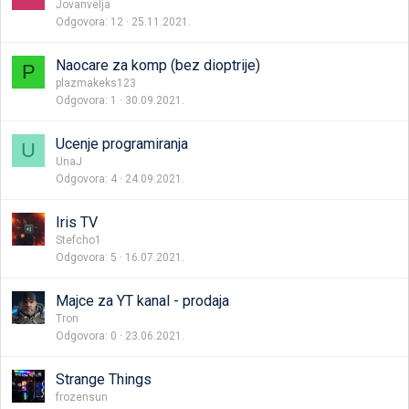
Jovanvelja
Odgovora
12
25.11.2021.
Naocare za komp (bez dioptrije)
P
plazmakeks123
Odgovora
1
30.09.2021.
Ucenje programiranja
U
UnaJ
Odgovora
4
24.09.2021.
Iris TV
Stefcho1
Odgovora
5
16.07.2021.
Majce za YT kanal - prodaja
Tron
Odgovora
0
23.06.2021.
Strange Things
frozensun