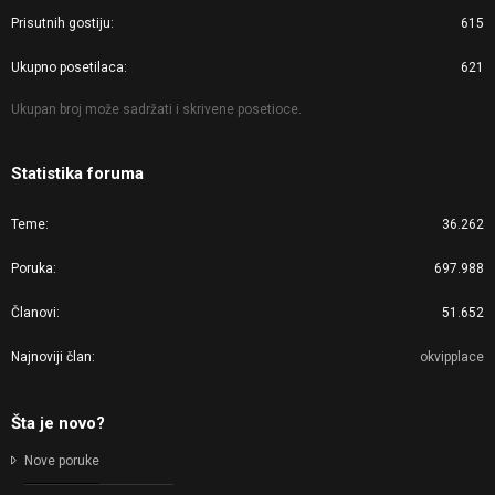
Prisutnih gostiju
615
Ukupno posetilaca
621
Ukupan broj može sadržati i skrivene posetioce.
Statistika foruma
Teme
36.262
Poruka
697.988
Članovi
51.652
Najnoviji član
okvipplace
Šta je novo?
Nove poruke