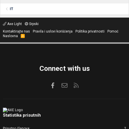
IT
Axe Light
Srpski
Kontaktirajte nas
Pravila i uslovi korišćenja
Politika privatnosti
Pomoć
Naslovna
R
S
S
Connect with us
Facebook
Kontaktirajte nas
RSS
Statistika prisutnih
Prisutno članova
2