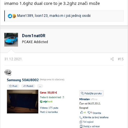
imamo 1.6ghz dual core to je 3.2ghz znači može
R
Mare1389
,
loon123
,
marko.m
i još jednoj osobi
e
a
g
o
Dom1nat0R
v
PCAXE Addicted
a
n
j
a
31.12.2021.
#15
: