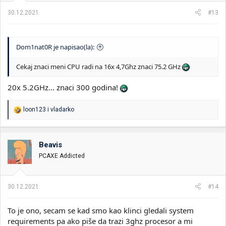
a
30.12.2021.
#13
:
Dom1nat0R je napisao(la):
Cekaj znaci meni CPU radi na 16x 4,7Ghz znaci 75.2 GHz
20x 5.2GHz... znaci 300 godina!
R
loon123
i
vladarko
e
a
g
o
Beavis
v
PCAXE Addicted
a
n
j
a
30.12.2021.
#14
:
To je ono, secam se kad smo kao klinci gledali system
requirements pa ako piše da trazi 3ghz procesor a mi