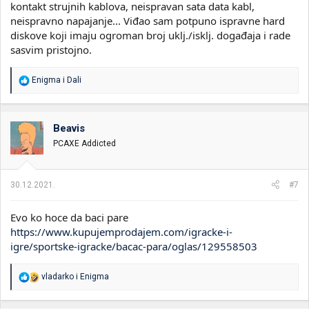
kontakt strujnih kablova, neispravan sata data kabl,
neispravno napajanje... Viđao sam potpuno ispravne hard
diskove koji imaju ogroman broj uklj./isklj. događaja i rade
sasvim pristojno.
R
Enigma
i
Dali
e
a
g
o
Beavis
v
PCAXE Addicted
a
n
j
a
30.12.2021.
#7
:
Evo ko hoce da baci pare
https://www.kupujemprodajem.com/igracke-i-
igre/sportske-igracke/bacac-para/oglas/129558503
R
vladarko
i
Enigma
e
a