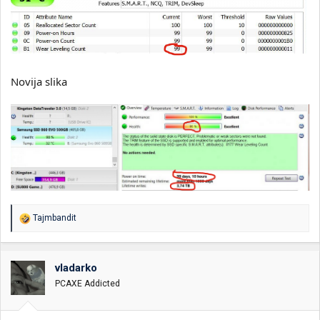
Novija slika
R
Tajmbandit
e
a
g
o
vladarko
v
PCAXE Addicted
a
n
j
a