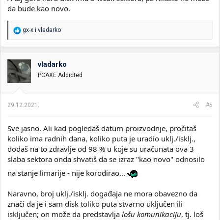
da bude kao novo.
R
gx-x
i
vladarko
e
a
g
o
vladarko
v
PCAXE Addicted
a
n
j
a
29.12.2021.
#6
:
Sve jasno. Ali kad pogledaš datum proizvodnje, pročitaš
koliko ima radnih dana, koliko puta je uradio uklj./isklj.,
dodaš na to zdravlje od 98 % u koje su uračunata ova 3
slaba sektora onda shvatiš da se izraz "kao novo" odnosilo
na stanje limarije - nije korodirao...
Naravno, broj uklj./isklj. događaja ne mora obavezno da
znači da je i sam disk toliko puta stvarno uključen ili
isključen; on može da predstavlja
lošu komunikaciju
, tj. loš