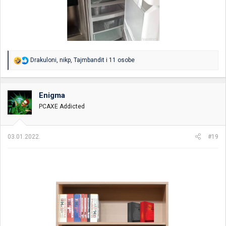
R
Drakuloni
,
nikp
,
Tajmbandit
i 11 osobe
e
a
g
o
Enigma
v
PCAXE Addicted
a
n
j
a
03.01.2022.
#19
: