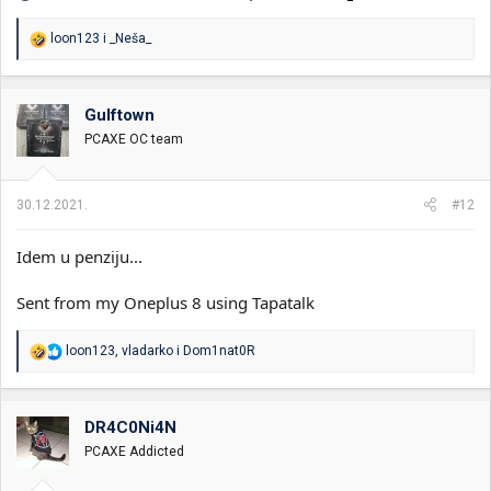
R
loon123
i
_Neša_
e
a
g
o
Gulftown
v
PCAXE OC team
a
n
j
a
30.12.2021.
#12
:
Idem u penziju...
Sent from my Oneplus 8 using Tapatalk
R
loon123
,
vladarko
i
Dom1nat0R
e
a
g
o
DR4C0Ni4N
v
PCAXE Addicted
a
n
j