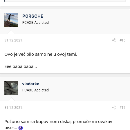
e
a
g
o
PORSCHE
v
PCAXE Addicted
a
n
j
a
31.12.2021.
#16
:
Ovo je već bilo samo ne u ovoj temi.
Eee baba baba...
vladarko
PCAXE Addicted
31.12.2021.
#17
Požurio sam sa kupovinom diska, promače mi ovakav
biser...