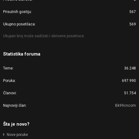
Prisutnih gostiju
567
Ukupno posetilaca
569
Ukupan broj može sadržati i skrivene posetioce.
Statistika foruma
Teme
36.248
Poruka
697.990
Članovi
51.754
Najnoviji član
Bk99cncom
Šta je novo?
Nove poruke