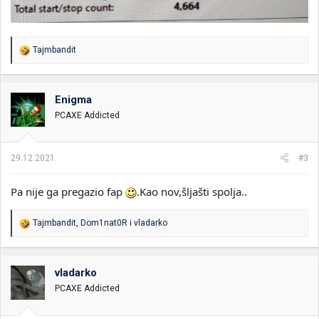
R
Tajmbandit
e
a
g
o
Enigma
v
PCAXE Addicted
a
n
j
a
29.12.2021.
#3
:
Pa nije ga pregazio fap
.Kao nov,šljašti spolja..
R
Tajmbandit
,
Dom1nat0R
i
vladarko
e
a
g
o
vladarko
v
PCAXE Addicted
a
n
j