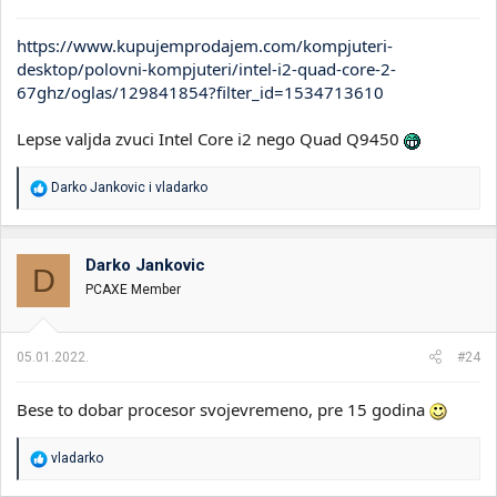
:
https://www.kupujemprodajem.com/kompjuteri-
desktop/polovni-kompjuteri/intel-i2-quad-core-2-
67ghz/oglas/129841854?filter_id=1534713610
Lepse valjda zvuci Intel Core i2 nego Quad Q9450
R
Darko Jankovic
i
vladarko
e
a
g
o
Darko Jankovic
D
v
PCAXE Member
a
n
j
a
05.01.2022.
#24
:
Bese to dobar procesor svojevremeno, pre 15 godina
R
vladarko
e
a