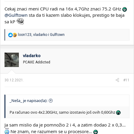
Cekaj znaci meni CPU radi na 16x 4,7Ghz znaci 75.2 GHz
@Gulftown
sta da ti kazem slabo klokujes, prestigo te baja
sa kP
R
loon123
,
vladarko
i
Gulftown
e
a
g
o
vladarko
v
PCAXE Addicted
a
n
j
a
30.12.2021.
#11
:
_Neša_ je napisao(la):
Pa računao ovo 4x2.30GHz, samo izostavio još ovih 0,60Ghz
Ja sam mislio da je pomnožio 2 i 4, a zatim dodao 2 x 0,3...
Ne znam, ne razumem se u procesore...