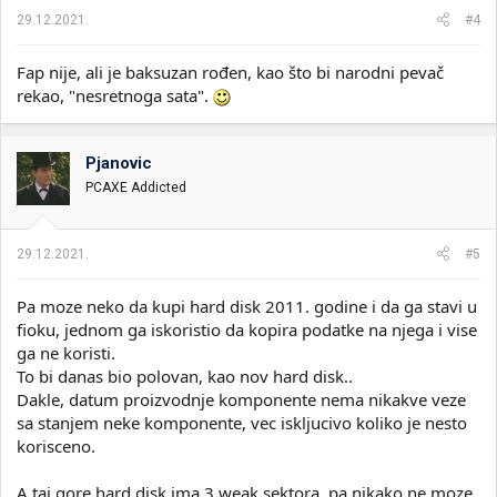
a
29.12.2021.
#4
:
Fap nije, ali je baksuzan rođen, kao što bi narodni pevač
rekao, "nesretnoga sata".
Pjanovic
PCAXE Addicted
29.12.2021.
#5
Pa moze neko da kupi hard disk 2011. godine i da ga stavi u
fioku, jednom ga iskoristio da kopira podatke na njega i vise
ga ne koristi.
To bi danas bio polovan, kao nov hard disk..
Dakle, datum proizvodnje komponente nema nikakve veze
sa stanjem neke komponente, vec iskljucivo koliko je nesto
korisceno.
A taj gore hard disk ima 3 weak sektora, pa nikako ne moze