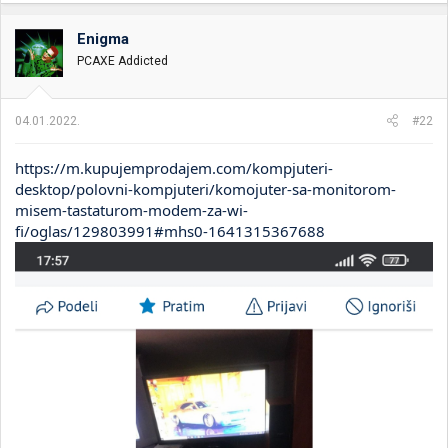
Enigma
PCAXE Addicted
04.01.2022.
#22
https://m.kupujemprodajem.com/kompjuteri-
desktop/polovni-kompjuteri/komojuter-sa-monitorom-
misem-tastaturom-modem-za-wi-
fi/oglas/129803991#mhs0-1641315367688