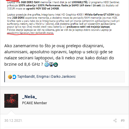
Ako zanemarimo to što je ovaj prelepo dizajnirani,
aluminisani, apsolutno ispravni, laptop u sekciji gde se
nalaze secirani laptopovi, da li neko zna: kako dolazi do
brzine od 8,6 GHz ?
R
Tajmbandit
,
Enigma
i
Darko Jankovic
e
a
g
o
_Neša_
v
PCAXE Member
a
n
j
a
30.12.2021.
#9
: