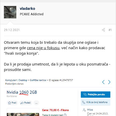
t
m
n
p
vladarko
i
o
k
k
PCAXE Addicted
t
r
e
e
m
t
29.12.2021.
#1
e
a
n
Otvaram temu koja bi trebalo da skuplja one oglase i
j
a
primere gde
cena nije u fokusu
, već način kako prodavac
"hvali svoga konja".
Da li je prodaja umetnost, da li je lepota u oku posmatrača -
prosudite sami.