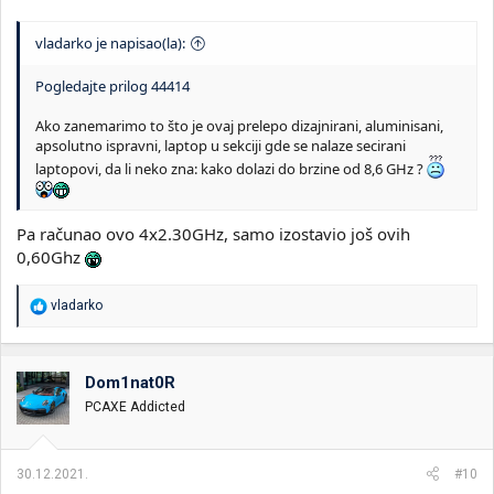
vladarko je napisao(la):
Pogledajte prilog 44414
Ako zanemarimo to što je ovaj prelepo dizajnirani, aluminisani,
apsolutno ispravni, laptop u sekciji gde se nalaze secirani
laptopovi, da li neko zna: kako dolazi do brzine od 8,6 GHz ?
Pa računao ovo 4x2.30GHz, samo izostavio još ovih
0,60Ghz
R
vladarko
e
a
g
o
Dom1nat0R
v
PCAXE Addicted
a
n
j
a
30.12.2021.
#10
: