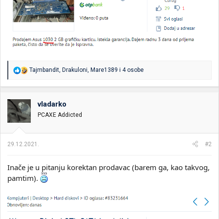
R
Tajmbandit
,
Drakuloni
,
Mare1389
i 4 osobe
e
a
g
o
vladarko
v
PCAXE Addicted
a
n
j
a
29.12.2021.
#2
:
Inače je u pitanju korektan prodavac (barem ga, kao takvog,
pamtim).