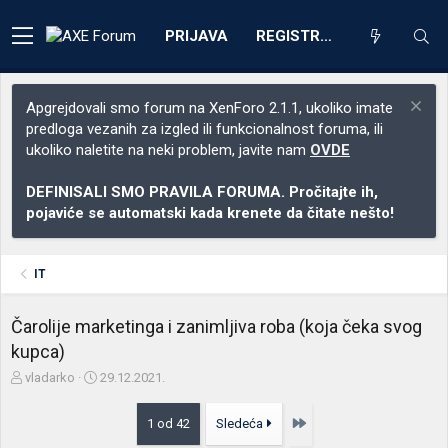
PRIJAVA
REGISTRACIJA
Apgrejdovali smo forum na XenForo 2.1.1, ukoliko imate
predloga vezanih za izgled ili funkcionalnost foruma, ili
ukoliko naletite na neki problem, javite nam
OVDE
DEFINISALI SMO PRAVILA FORUMA. Pročitajte ih,
pojaviće se automatski kada krenete da čitate nešto!
IT
Čarolije marketinga i zanimljiva roba (koja čeka svog
kupca)
Z
D
vladarko
29.12.2021.
a
a
č
t
Poslednja
1 od 42
Sledeća
e
u