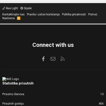
Axe Light
Srpski
Kontaktirajte nas
Pravila i uslovi korišćenja
Politika privatnosti
Pomoć
Naslovna
R
S
S
Connect with us
Facebook
Kontaktirajte nas
RSS
Statistika prisutnih
Prisutno članova
13
Prisutnih gostiju
406