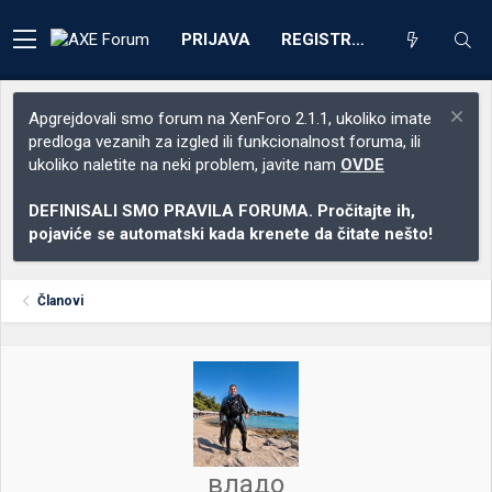
PRIJAVA
REGISTRACIJA
Apgrejdovali smo forum na XenForo 2.1.1, ukoliko imate
predloga vezanih za izgled ili funkcionalnost foruma, ili
ukoliko naletite na neki problem, javite nam
OVDE
DEFINISALI SMO PRAVILA FORUMA. Pročitajte ih,
pojaviće se automatski kada krenete da čitate nešto!
Članovi
владо