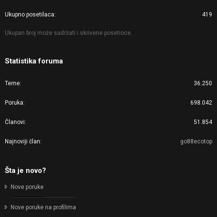
Ukupno posetilaca
419
Ukupan broj može sadržati i skrivene posetioce.
Statistika foruma
Teme
36.250
Poruka
698.042
Članovi
51.854
Najnoviji član
go88ecotop
Šta je novo?
Nove poruke
Nove poruke na profilima