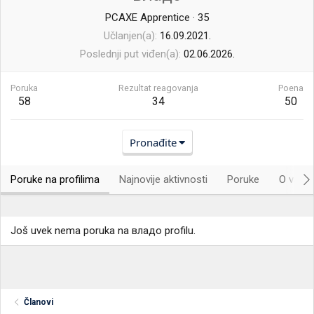
PCAXE Apprentice
·
35
Učlanjen(a)
16.09.2021.
Poslednji put viđen(a)
02.06.2026.
Poruka
Rezultat reagovanja
Poena
58
34
50
Pronađite
Poruke na profilima
Najnovije aktivnosti
Poruke
O vama.
Još uvek nema poruka na владо profilu.
Članovi