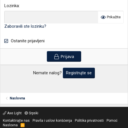
Lozinka
Prikažite
Zaboravili ste lozinku?
Ostanite prijavljeni
Prijava
Nemate nalog?
Registrujte se
Naslovna
Axe Light
Srpski
Kontaktirajte nas
Pravila i uslovi korišćenja
Politika privatnosti
Pomoć
Naslovna
R