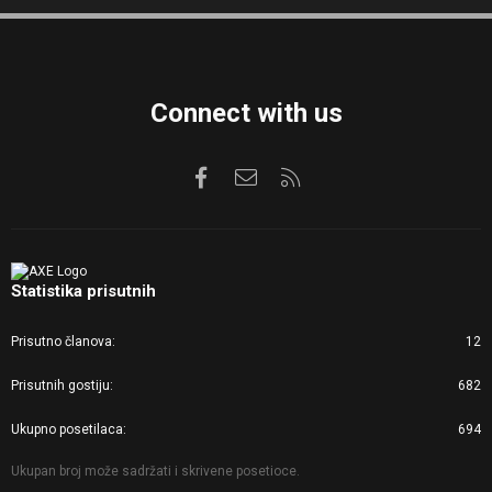
S
S
Connect with us
Facebook
Kontaktirajte nas
RSS
Statistika prisutnih
Prisutno članova
12
Prisutnih gostiju
682
Ukupno posetilaca
694
Ukupan broj može sadržati i skrivene posetioce.