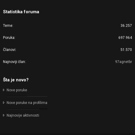
Statistika foruma
Teme
36.257
Poruka
697.964
Članovi
51.570
Najnoviji član
97agnetbr
Šta je novo?
Nove poruke
Nove poruke na profilima
Najnovije aktivnosti