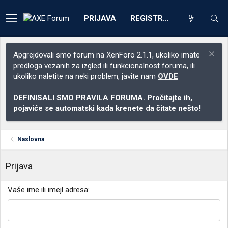
PRIJAVA
REGISTRACIJA
Apgrejdovali smo forum na XenForo 2.1.1, ukoliko imate
predloga vezanih za izgled ili funkcionalnost foruma, ili
ukoliko naletite na neki problem, javite nam
OVDE
DEFINISALI SMO PRAVILA FORUMA. Pročitajte ih,
pojaviće se automatski kada krenete da čitate nešto!
Naslovna
Prijava
Vaše ime ili imejl adresa