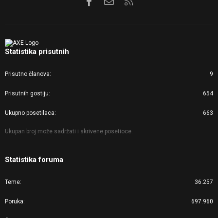
Facebook
Kontaktirajte nas
RSS
Statistika prisutnih
Prisutno članova
9
Prisutnih gostiju
654
Ukupno posetilaca
663
Ukupan broj može sadržati i skrivene posetioce.
Statistika foruma
Teme
36.257
Poruka
697.960