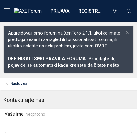
PRIJAVA
REGISTRACIJA
Apgrejdovali smo forum na XenForo 2.1.1, ukoliko imate
predloga vezanih za izgled ili funkcionalnost foruma, ili
ukoliko naletite na neki problem, javite nam
OVDE
DEFINISALI SMO PRAVILA FORUMA. Pročitajte ih,
pojaviće se automatski kada krenete da čitate nešto!
Naslovna
Kontaktirajte nas
Vaše ime
Neophodno