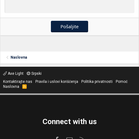
Pošaljite
Naslovna
Axe Light
Srpski
Kontaktirajte nas
Pravila i uslovi korišćenja
Politika privatnosti
Pomoć
Naslovna
R
S
S
Connect with us