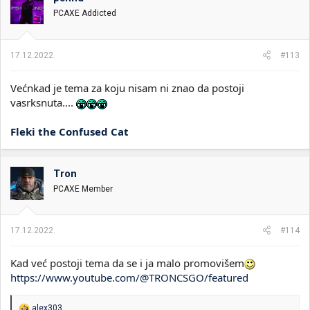
PCAXE Addicted
17.12.2022.
#113
Većnkad je tema za koju nisam ni znao da postoji
vasrksnuta....
Fleki the Confused Cat
Tron
PCAXE Member
17.12.2022.
#114
Kad već postoji tema da se i ja malo promovišem
https://www.youtube.com/@TRONCSGO/featured
R
alex303