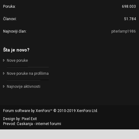
Poruka
698.003
Članovi
51.784
Najnoviji član
piterlamp1986
Šta je novo?
Nove poruke
Nove poruke na profilima
Najnovije aktivnosti
Forum software by XenForo™
© 2010-2019 XenForo Ltd.
Design by:
Pixel Exit
Prevod: Ćaskanja - internet forumi