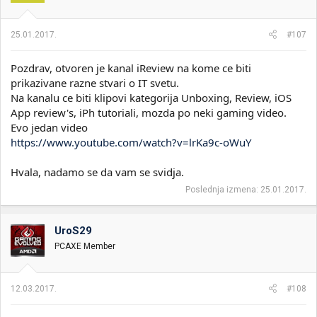
25.01.2017.
#107
Pozdrav, otvoren je kanal iReview na kome ce biti
prikazivane razne stvari o IT svetu.
Na kanalu ce biti klipovi kategorija Unboxing, Review, iOS
App review's, iPh tutoriali, mozda po neki gaming video.
Evo jedan video
https://www.youtube.com/watch?v=lrKa9c-oWuY
Hvala, nadamo se da vam se svidja.
Poslednja izmena:
25.01.2017.
UroS29
PCAXE Member
12.03.2017.
#108