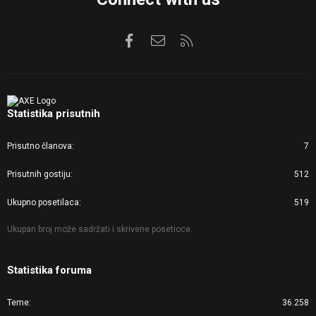
Facebook
Kontaktirajte nas
RSS
Statistika prisutnih
Prisutno članova
7
Prisutnih gostiju
512
Ukupno posetilaca
519
Ukupan broj može sadržati i skrivene posetioce.
Statistika foruma
Teme
36.258