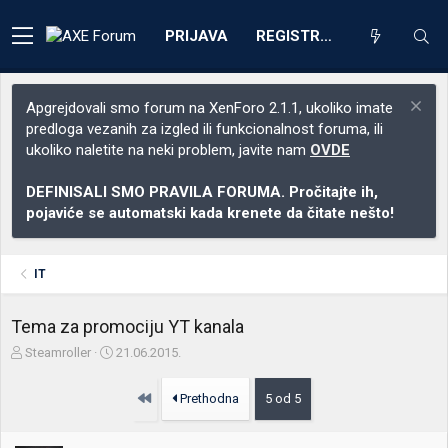
PRIJAVA
REGISTRACIJA
Apgrejdovali smo forum na XenForo 2.1.1, ukoliko imate
predloga vezanih za izgled ili funkcionalnost foruma, ili
ukoliko naletite na neki problem, javite nam
OVDE
DEFINISALI SMO PRAVILA FORUMA. Pročitajte ih,
pojaviće se automatski kada krenete da čitate nešto!
IT
Tema za promociju YT kanala
Z
D
Steamroller
21.06.2015.
a
a
č
t
Prvo
Prethodna
5 od 5
e
u
t
m
n
p