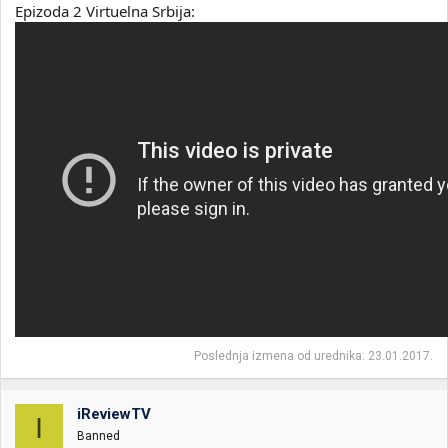
Epizoda 2 Virtuelna Srbija:
Poslednja izmena od urednika:
23.01.2017.
iReviewTV
I
Banned