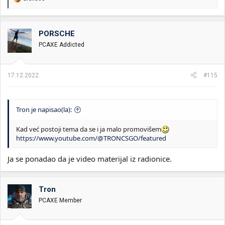
e
a
g
o
PORSCHE
v
PCAXE Addicted
a
n
j
a
17.12.2022.
#115
:
Tron je napisao(la):
Kad već postoji tema da se i ja malo promovišem
https://www.youtube.com/@TRONCSGO/featured
Ja se ponadao da je video materijal iz radionice.
Tron
PCAXE Member