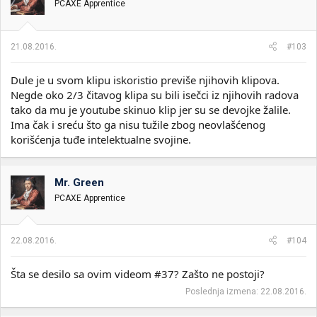
PCAXE Apprentice
21.08.2016.
#103
Dule je u svom klipu iskoristio previše njihovih klipova.
Negde oko 2/3 čitavog klipa su bili isečci iz njihovih radova
tako da mu je youtube skinuo klip jer su se devojke žalile.
Ima čak i sreću što ga nisu tužile zbog neovlašćenog
korišćenja tuđe intelektualne svojine.
Mr. Green
PCAXE Apprentice
22.08.2016.
#104
Šta se desilo sa ovim videom #37? Zašto ne postoji?
Poslednja izmena:
22.08.2016.