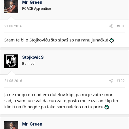
Mr. Green
i
o
k
k
PCAXE Apprentice
t
r
e
e
m
t
21.08.2016.
#101
e
a
n
Sram te bilo Stojkoviću što sipaš so na ranu junačku!
j
a
StojkovicS
Banned
21.08.2016.
#102
Ja ne mogu da nadjem duletov klip ,pa mi je zato smor
sad,ja sam juce valjda cuo za to,posto mi je izasao klip tih
klinki na fb negde,pa tako sam naleteo na tu pricu
Mr. Green