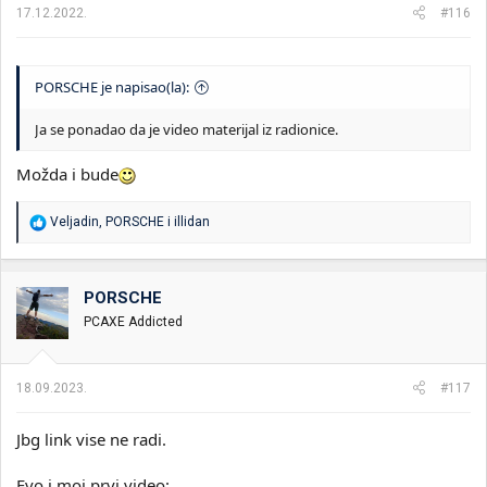
17.12.2022.
#116
PORSCHE je napisao(la):
Ja se ponadao da je video materijal iz radionice.
Možda i bude
R
Veljadin
,
PORSCHE
i
illidan
e
a
g
o
PORSCHE
v
PCAXE Addicted
a
n
j
a
18.09.2023.
#117
:
Jbg link vise ne radi.
Evo i moj prvi video: