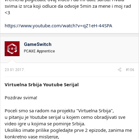
svima iz srca koji odluce da odvoje 5min za mene i moj rad
<3
https://www.youtube.com/watch?v=qZ1eH-44SPA
GameSwitch
PCAXE Apprentice
23.01.2017.
#106
Virtuelna Srbija Youtube Serijal
Pozdrav svima!
Poceli smo sa radom na projektu "Virtuelna Srbija",
u pitanju je Youtube serijal u kojem cemo obradjivati sve
video igre u kojima se pominje Srbija.
Ukoliko imate prilike pogledajte prve 2 epizode, zanima me
konkretno vase misljenje,