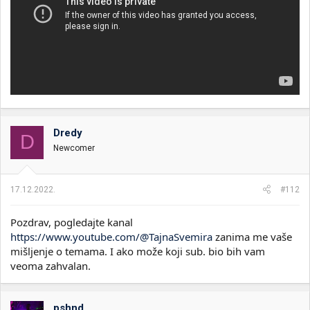
Dredy
D
Newcomer
17.12.2022.
#112
Pozdrav, pogledajte kanal
https://www.youtube.com/@TajnaSvemira
zanima me vaše
mišljenje o temama. I ako može koji sub. bio bih vam
veoma zahvalan.
pshnd