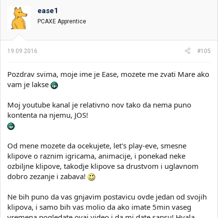
ease1
PCAXE Apprentice
19.09.2016.
#105
Pozdrav svima, moje ime je Ease, mozete me zvati Mare ako
vam je lakse
Moj youtube kanal je relativno nov tako da nema puno
kontenta na njemu, JOS!
Od mene mozete da ocekujete, let's play-eve, smesne
klipove o raznim igricama, animacije, i ponekad neke
ozbiljne klipove, takodje klipove sa drustvom i uglavnom
dobro zezanje i zabava!
Ne bih puno da vas gnjavim postavicu ovde jedan od svojih
klipova, i samo bih vas molio da ako imate 5min vaseg
vremena pogledate ovaj video i da mi date sansu! Hvala