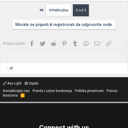
Prvo
Prethodna
5 od 5
Morate se prijaviti ili registrovati da odgovorite ovde.
Facebook
Twitter
Reddit
Pinterest
Tumblr
WhatsApp
Imejl
Link
Preporučite:
IT
Axe Light
Srpski
Kontaktirajte nas
Pravila i uslovi korišćenja
Politika privatnosti
Pomoć
Naslovna
R
S
S
Connect with us