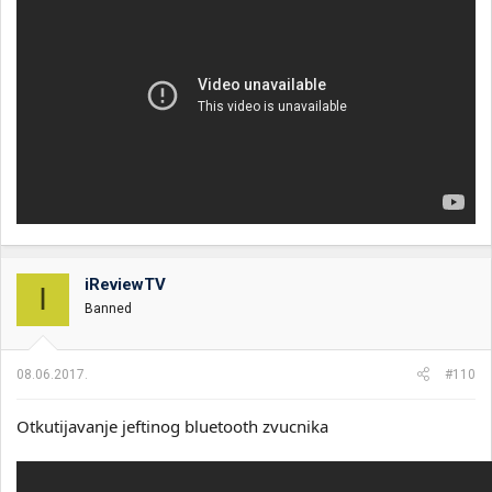
iReviewTV
I
Banned
08.06.2017.
#110
Otkutijavanje jeftinog bluetooth zvucnika