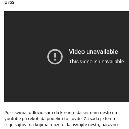
UroS
Pozz svima, odlucio sam da krenem da snimam nesto na
youtube pa rekoh da podelim to i ovde. Za sada je tema
csgo sajtovi na kojima mozete da osvojite nesto, naravno