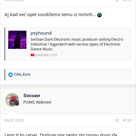
Aj kad već opet vozdižemo temu iz mrtvih...
psyhound
Serbian Dark Electronic music producer uniting Electro
Industrial / Aggrotech with various types of Electronic
Dance Music.
youtube.com
R
Cika_Kure
e
a
g
o
Sinisavr
v
PCAXE Addicted
a
n
j
a
04.01.2025.
#120
:
Lepo ti to cepas. Doduse nije nesto sto mogu dugo da