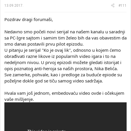
13.09.2017.
#111
Pozdrav dragi forumaši,
Nedavno smo počeli novi serijal na našem kanalu u saradnji
sa PC-Igre sajtom i samim tim želeo bih da vas obavestim da
smo danas postavili prvu pilot epizodu.
U pitanju je serijal "Ko je ovaj lik", odnosno u kojem ćemo
obrađivati razne likove iz popularnih video igara i to na
nedeljnom nivou. U prvoj epizodi možete gledati istorijat i
opis poznatog anti-heroja sa naših prostora, Nika Belića.
Sve zamerke, pohvale, kao i predloge za buduće epiode su
poželjne dokle god se tiču samog video sadržaja.
Hvala vam još jednom, embedovaću video ovde i očekujem
vaše mišljenje.