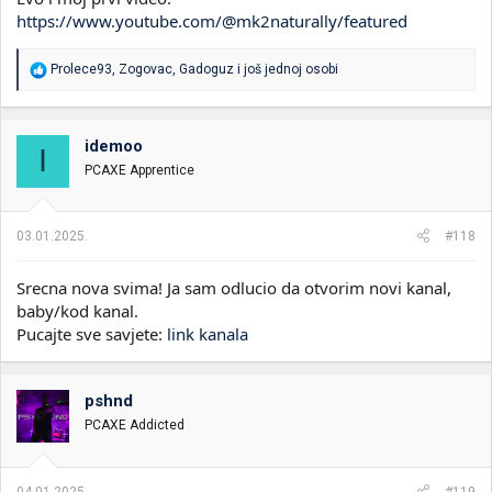
https://www.youtube.com/@mk2naturally/featured
R
Prolece93
,
Zogovac
,
Gadoguz
i još jednoj osobi
e
a
g
o
idemoo
I
v
PCAXE Apprentice
a
n
j
a
03.01.2025.
#118
:
Srecna nova svima! Ja sam odlucio da otvorim novi kanal,
baby/kod kanal.
Pucajte sve savjete:
link kanala
pshnd
PCAXE Addicted
04.01.2025.
#119