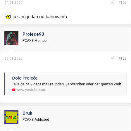
04.01.2025.
#122
:
ja sam jedan od banovanih
Prolece93
PCAXE Member
05.01.2025.
#123
Đole Proleće
Teile deine Videos mit Freunden, Verwandten oder der ganzen Welt
www.youtube.com
Uruk
PCAXE Addicted