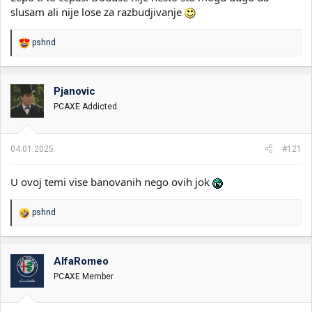
slusam ali nije lose za razbudjivanje
R
pshnd
e
a
g
o
Pjanovic
v
PCAXE Addicted
a
n
j
a
04.01.2025.
#121
:
U ovoj temi vise banovanih nego ovih jok
R
pshnd
e
a
g
o
AlfaRomeo
v
PCAXE Member
a
n
j
a