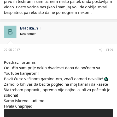
prvo ih testiram i sam uzmem nesto pa tek onda postavljam
video. Posto vecina nas (kao i sam ja) voli da dobije stvari
besplatno, pa reko sto da ne pomognem nekom.
Bracika_YT
B
Newcomer
27.05.2017.
#109
Pozdrav, forumaši!
Odlučio sam prije nekih dvadeset dana da počnem sa
YouTube karijerom!
Bavit ću se većinom gaming-om, znači gameri navalite!
Zamolio bih vas da bacite pogled na moj kanal i da kažete
šta trebam popraviti, oprema nije najbolja, ali za početak je
solidna!
Samo iskreno ljudi moji!
Hvala unaprijed!