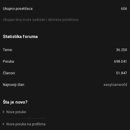
Ukupno posetilaca
606
Ukupan broj može sadržati i skrivene posetioce.
Statistika foruma
Teme
36.250
Poruka
698.041
Članovi
51.847
Najnoviji član
easyloanworld
Šta je novo?
Nove poruke
Nove poruke na profilima