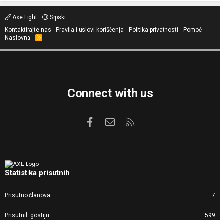
Axe Light
Srpski
Kontaktirajte nas
Pravila i uslovi korišćenja
Politika privatnosti
Pomoć
Naslovna
R
S
S
Connect with us
Facebook
Kontaktirajte nas
RSS
Statistika prisutnih
Prisutno članova
7
Prisutnih gostiju
599