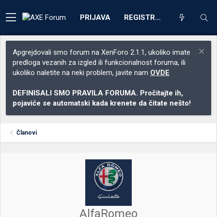
PRIJAVA
REGISTRACIJA
Apgrejdovali smo forum na XenForo 2.1.1, ukoliko imate
predloga vezanih za izgled ili funkcionalnost foruma, ili
ukoliko naletite na neki problem, javite nam
OVDE
DEFINISALI SMO PRAVILA FORUMA. Pročitajte ih,
pojaviće se automatski kada krenete da čitate nešto!
Članovi
AlfaRomeo