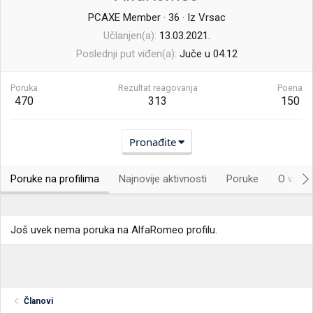
PCAXE Member
·
36
·
Iz
Vrsac
Učlanjen(a)
13.03.2021.
Poslednji put viđen(a)
Juče u 04.12
Poruka
Rezultat reagovanja
Poena
470
313
150
Pronađite
Poruke na profilima
Najnovije aktivnosti
Poruke
O vama.
Još uvek nema poruka na AlfaRomeo profilu.
Članovi