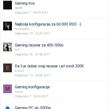
Gaming mis
AkiR9
Odgovora
1
20.09.2017.
Najbolja konfiguracija za 60.000 RSD :-)
Promaja02
Odgovora
19
16.09.2017.
Gaming racunar za 400-500e
N.R
Odgovora
35
27.08.2017.
Da li je dobar ovaj racunar i jel vredi 200€
E
Enis62
Odgovora
19
24.08.2017.
Gaming konfiguracija
M
mece
Odgovora
2
24.08.2017.
Gaming PC do 3000e