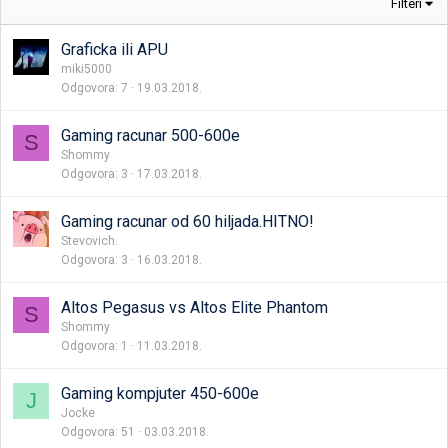
Filteri
Graficka ili APU
miki5000
Odgovora
7
19.03.2018.
Gaming racunar 500-600e
S
Shommy
Odgovora
3
17.03.2018.
Gaming racunar od 60 hiljada.HITNO!
Stevovich.
Odgovora
3
16.03.2018.
Altos Pegasus vs Altos Elite Phantom
S
Shommy
Odgovora
1
11.03.2018.
Gaming kompjuter 450-600e
J
Jocke
Odgovora
51
03.03.2018.