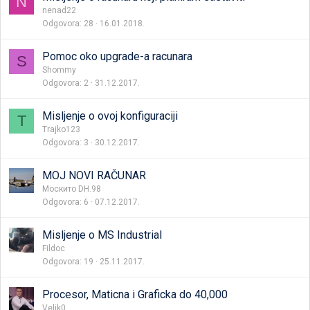
N
nenad22
Odgovora
28
16.01.2018.
Pomoc oko upgrade-a racunara
S
Shommy
Odgovora
2
31.12.2017.
Misljenje o ovoj konfiguraciji
T
Trajko123
Odgovora
3
30.12.2017.
MOJ NOVI RAČUNAR
Москито DH.98
Odgovora
6
07.12.2017.
Misljenje o MS Industrial
Fildoc
Odgovora
19
25.11.2017.
Procesor, Maticna i Graficka do 40,000
Veljk0