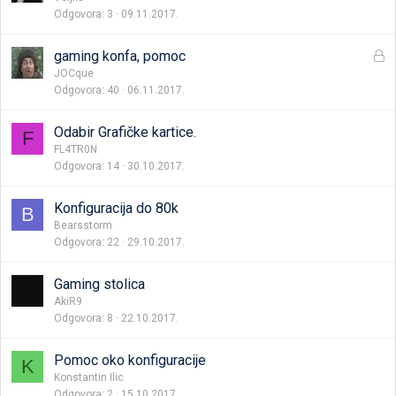
Odgovora
3
09.11.2017.
Z
gaming konfa, pomoc
a
JOCque
Odgovora
40
06.11.2017.
t
v
o
Odabir Grafičke kartice.
F
r
FL4TR0N
e
Odgovora
14
30.10.2017.
n
a
Konfiguracija do 80k
B
Bearsstorm
Odgovora
22
29.10.2017.
Gaming stolica
AkiR9
Odgovora
8
22.10.2017.
Pomoc oko konfiguracije
K
Konstantin Ilic
Odgovora
2
15.10.2017.