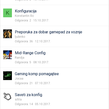
Konfiguracija
K
Konstantin Ilic
Odgovora
2
15.10.2017.
Preporuka za dobar gamepad za voznje
ljubinko
Odgovora
36
12.10.2017.
Mid-Range Config
Randja
Odgovora
5
08.10.2017.
Gaming komp pomagajtee
Jocaa
Odgovora
21
07.10.2017.
Saveti za konfig.
silVa
Odgovora
14
05.10.2017.