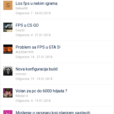
Los fps u nekim igrama.
S
Selwa98
Odgovora
7
04.02.2018.
FPS u CS GO
Coa32
Odgovora
4
27.01.2018.
Problem sa FPS u GTA 5!
ALEKSA1999
Odgovora
18
27.01.2018.
Nova konfiguracija build
mirzoni
Odgovora
15
19.01.2018.
Volan za pc do 6000 hiljada ?
Nikola14
Odgovora
4
19.01.2018.
Misljenje o racunaru koji planiram sastaviti