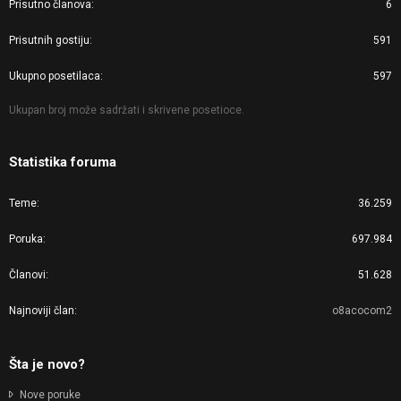
Prisutno članova
6
Prisutnih gostiju
591
Ukupno posetilaca
597
Ukupan broj može sadržati i skrivene posetioce.
Statistika foruma
Teme
36.259
Poruka
697.984
Članovi
51.628
Najnoviji član
o8acocom2
Šta je novo?
Nove poruke