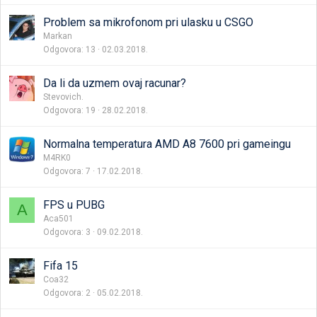
Problem sa mikrofonom pri ulasku u CSGO
Markan
Odgovora
13
02.03.2018.
Da li da uzmem ovaj racunar?
Stevovich.
Odgovora
19
28.02.2018.
Normalna temperatura AMD A8 7600 pri gameingu
M4RK0
Odgovora
7
17.02.2018.
FPS u PUBG
A
Aca501
Odgovora
3
09.02.2018.
Fifa 15
Coa32
Odgovora
2
05.02.2018.