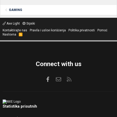
GAMING
Axe Light
Srpski
Kontaktirajte nas
Pravila i uslovi korišćenja
Politika privatnosti
Pomoć
Naslovna
R
S
S
Connect with us
Facebook
Kontaktirajte nas
RSS
Statistika prisutnih