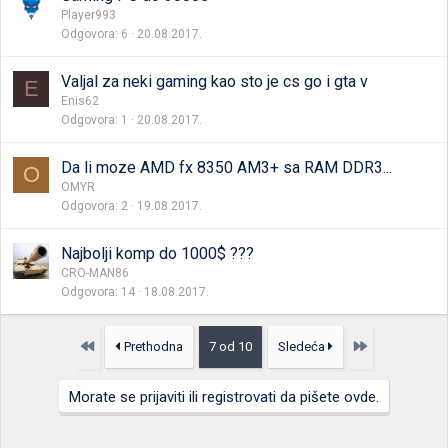
Player993
Odgovora
6
20.08.2017.
Valjal za neki gaming kao sto je cs go i gta v
E
Enis62
Odgovora
1
20.08.2017.
Da li moze AMD fx 8350 AM3+ sa RAM DDR3...
O
OMYR
Odgovora
2
19.08.2017.
Najbolji komp do 1000$ ???
CRO-MAN86
Odgovora
14
18.08.2017.
Prvo
Poslednja
Prethodna
7 od 10
Sledeća
Morate se prijaviti ili registrovati da pišete ovde.