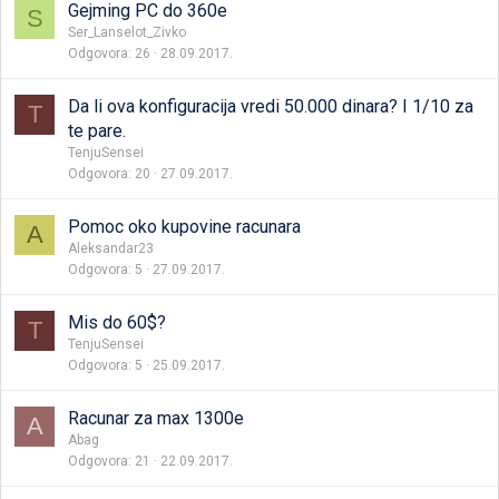
Gejming PC do 360e
S
Ser_Lanselot_Zivko
Odgovora
26
28.09.2017.
Da li ova konfiguracija vredi 50.000 dinara? I 1/10 za
T
te pare.
TenjuSensei
Odgovora
20
27.09.2017.
Pomoc oko kupovine racunara
A
Aleksandar23
Odgovora
5
27.09.2017.
Mis do 60$?
T
TenjuSensei
Odgovora
5
25.09.2017.
Racunar za max 1300e
A
Abag
Odgovora
21
22.09.2017.