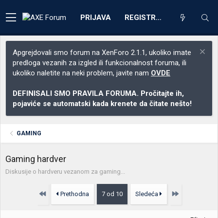
PRIJAVA
REGISTRACIJA
Apgrejdovali smo forum na XenForo 2.1.1, ukoliko imate
predloga vezanih za izgled ili funkcionalnost foruma, ili
ukoliko naletite na neki problem, javite nam
OVDE
DEFINISALI SMO PRAVILA FORUMA. Pročitajte ih,
pojaviće se automatski kada krenete da čitate nešto!
GAMING
Gaming hardver
Diskusije o hardveru vezanom za gaming...
Prvo
Poslednja
Prethodna
7 od 10
Sledeća