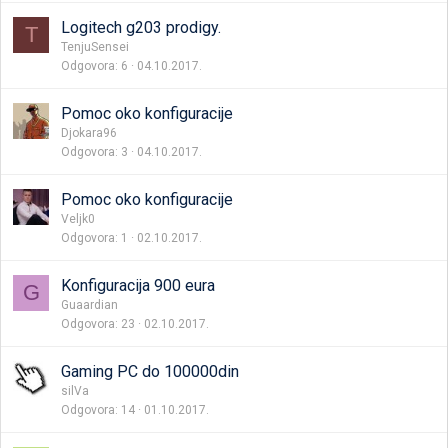
Logitech g203 prodigy.
T
TenjuSensei
Odgovora
6
04.10.2017.
Pomoc oko konfiguracije
Djokara96
Odgovora
3
04.10.2017.
Pomoc oko konfiguracije
Veljk0
Odgovora
1
02.10.2017.
Konfiguracija 900 eura
G
Guaardian
Odgovora
23
02.10.2017.
Gaming PC do 100000din
silVa
Odgovora
14
01.10.2017.