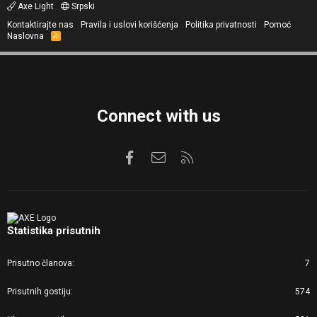
Axe Light
Srpski
Kontaktirajte nas
Pravila i uslovi korišćenja
Politika privatnosti
Pomoć
Naslovna
R
S
S
Connect with us
Facebook
Kontaktirajte nas
RSS
Statistika prisutnih
Prisutno članova
7
Prisutnih gostiju
574