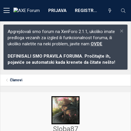
PRIJAVA
REGISTRACIJA
Apgrejdovali smo forum na XenForo 2.1.1, ukoliko imate
predloga vezanih za izgled ili funkcionalnost foruma, ili
ukoliko naletite na neki problem, javite nam
OVDE
DEFINISALI SMO PRAVILA FORUMA. Pročitajte ih,
pojaviće se automatski kada krenete da čitate nešto!
Članovi
Sloba87