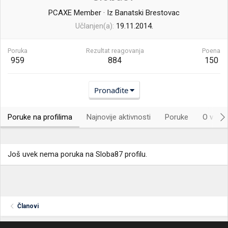
PCAXE Member
·
Iz
Banatski Brestovac
Učlanjen(a)
19.11.2014.
Poruka
Rezultat reagovanja
Poena
959
884
150
Pronađite
Poruke na profilima
Najnovije aktivnosti
Poruke
O vama.
Još uvek nema poruka na Sloba87 profilu.
Članovi