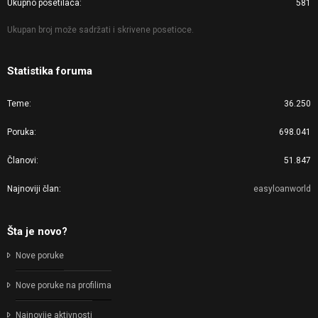
Ukupno posetilaca
581
Ukupan broj može sadržati i skrivene posetioce.
Statistika foruma
Teme
36.250
Poruka
698.041
Članovi
51.847
Najnoviji član
easyloanworld
Šta je novo?
Nove poruke
Nove poruke na profilima
Najnovije aktivnosti