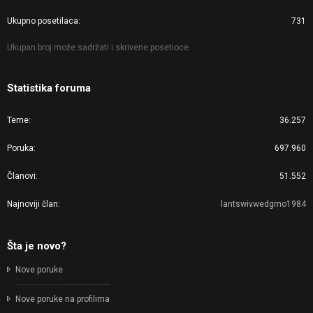
Ukupno posetilaca
731
Ukupan broj može sadržati i skrivene posetioce.
Statistika foruma
Teme
36.257
Poruka
697.960
Članovi
51.552
Najnoviji član
lantswivwedgmo1984
Šta je novo?
Nove poruke
Nove poruke na profilima