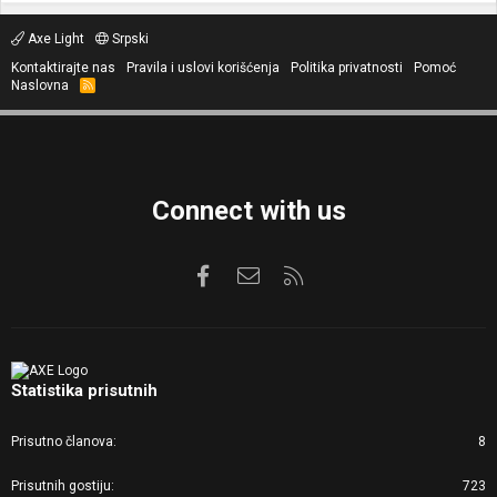
Axe Light
Srpski
Kontaktirajte nas
Pravila i uslovi korišćenja
Politika privatnosti
Pomoć
Naslovna
R
S
S
Connect with us
Facebook
Kontaktirajte nas
RSS
Statistika prisutnih
Prisutno članova
8
Prisutnih gostiju
723