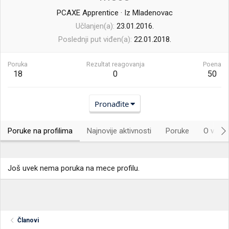
PCAXE Apprentice
·
Iz
Mladenovac
Učlanjen(a)
23.01.2016.
Poslednji put viđen(a)
22.01.2018.
Poruka
Rezultat reagovanja
Poena
18
0
50
Pronađite
Poruke na profilima
Najnovije aktivnosti
Poruke
O vama.
Još uvek nema poruka na mece profilu.
Članovi