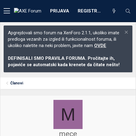
PRIJAVA
REGISTRACIJA
Apgrejdovali smo forum na XenForo 2.1.1, ukoliko imate
predloga vezanih za izgled ili funkcionalnost foruma, ili
ukoliko naletite na neki problem, javite nam
OVDE
DEFINISALI SMO PRAVILA FORUMA. Pročitajte ih,
pojaviće se automatski kada krenete da čitate nešto!
Članovi
M
mece