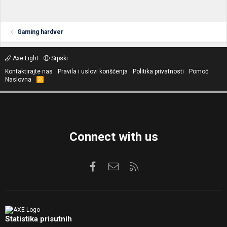
Gaming hardver
Axe Light
Srpski
Kontaktirajte nas
Pravila i uslovi korišćenja
Politika privatnosti
Pomoć
Naslovna
R
S
S
Connect with us
Facebook
Kontaktirajte nas
RSS
Statistika prisutnih