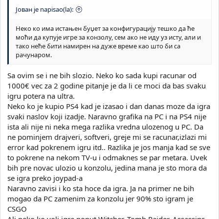
Јован je napisao(la):
Неко ко има истањен буџет за конфигурацију тешко да ће
моћи да купује игре за конзолу, сем ако не иду уз исту, али и
тако неће бити намирен на дуже време као што би са
рачунаром.
Sa ovim se i ne bih slozio. Neko ko sada kupi racunar od
1000€ vec za 2 godine pitanje je da li ce moci da bas svaku
igru potera na ultra.
Neko ko je kupio PS4 kad je izasao i dan danas moze da igra
svaki naslov koji izadje. Naravno grafika na PC i na PS4 nije
ista ali nije ni neka mega razlika vredna ulozenog u PC. Da
ne pominjem drajveri, softveri, greje mi se racunar,izlazi mi
error kad pokrenem igru itd.. Razlika je jos manja kad se sve
to pokrene na nekom TV-u i odmaknes se par metara. Uvek
bih pre novac ulozio u konzolu, jedina mana je sto mora da
se igra preko joypad-a
Naravno zavisi i ko sta hoce da igra. Ja na primer ne bih
mogao da PC zamenim za konzolu jer 90% sto igram je
CSGO
Ali neko ko voli igre poput Witcher, Tomb Raider, Assassins