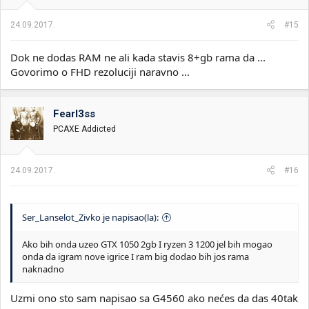
24.09.2017.
#15
Dok ne dodas RAM ne ali kada stavis 8+gb rama da ...
Govorimo o FHD rezoluciji naravno ...
Fearl3ss
PCAXE Addicted
24.09.2017.
#16
Ser_Lanselot_Zivko je napisao(la):
Ako bih onda uzeo GTX 1050 2gb I ryzen 3 1200 jel bih mogao
onda da igram nove igrice I ram big dodao bih jos rama
naknadno
Uzmi ono sto sam napisao sa G4560 ako nećes da das 40tak