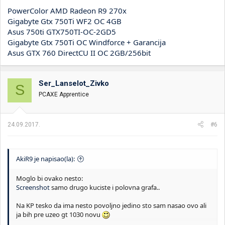
PowerColor AMD Radeon R9 270x
Gigabyte Gtx 750Ti WF2 OC 4GB
Asus 750ti GTX750TI-OC-2GD5
Gigabyte Gtx 750Ti OC Windforce + Garancija
Asus GTX 760 DirectCU II OC 2GB/256bit
Ser_Lanselot_Zivko
S
PCAXE Apprentice
24.09.2017.
#6
AkiR9 je napisao(la):
Moglo bi ovako nesto:
Screenshot
samo drugo kuciste i polovna grafa..
Na KP tesko da ima nesto povoljno jedino sto sam nasao ovo ali
ja bih pre uzeo gt 1030 novu