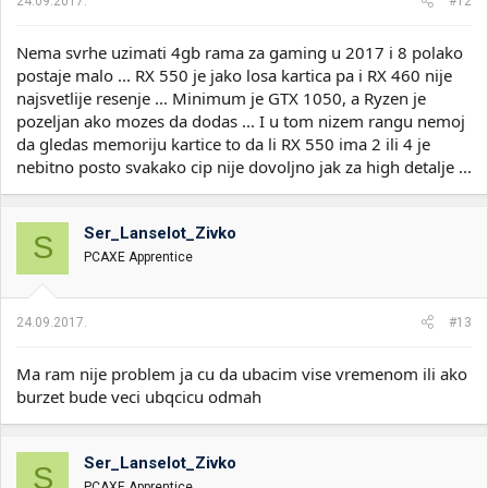
24.09.2017.
#12
Nema svrhe uzimati 4gb rama za gaming u 2017 i 8 polako
postaje malo ... RX 550 je jako losa kartica pa i RX 460 nije
najsvetlije resenje ... Minimum je GTX 1050, a Ryzen je
pozeljan ako mozes da dodas ... I u tom nizem rangu nemoj
da gledas memoriju kartice to da li RX 550 ima 2 ili 4 je
nebitno posto svakako cip nije dovoljno jak za high detalje ...
Ser_Lanselot_Zivko
S
PCAXE Apprentice
24.09.2017.
#13
Ma ram nije problem ja cu da ubacim vise vremenom ili ako
burzet bude veci ubqcicu odmah
Ser_Lanselot_Zivko
S
PCAXE Apprentice