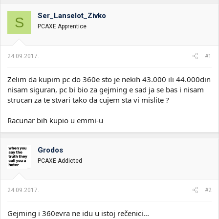
i
o
k
k
Ser_Lanselot_Zivko
S
t
r
PCAXE Apprentice
e
e
m
t
e
a
24.09.2017.
#1
n
j
a
Zelim da kupim pc do 360e sto je nekih 43.000 ili 44.000din
nisam siguran, pc bi bio za gejming e sad ja se bas i nisam
strucan za te stvari tako da cujem sta vi mislite ?
Racunar bih kupio u emmi-u
Grodos
PCAXE Addicted
24.09.2017.
#2
Gejming i 360evra ne idu u istoj rečenici...