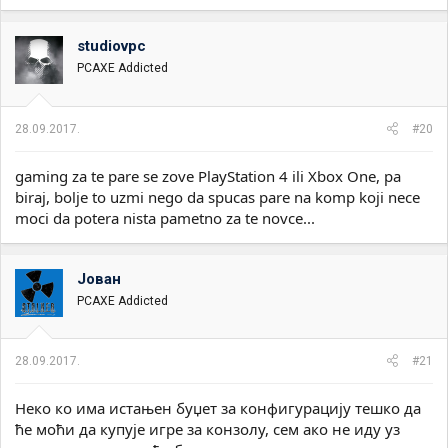
studiovpc
PCAXE Addicted
28.09.2017.
#20
gaming za te pare se zove PlayStation 4 ili Xbox One, pa
biraj, bolje to uzmi nego da spucas pare na komp koji nece
moci da potera nista pametno za te novce...
Јован
PCAXE Addicted
28.09.2017.
#21
Неко ко има истањен буџет за конфигурацију тешко да
ће моћи да купује игре за конзолу, сем ако не иду уз