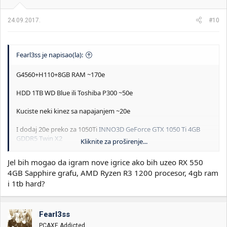
24.09.2017.
#10
Fearl3ss je napisao(la):
G4560+H110+8GB RAM ~170e
HDD 1TB WD Blue ili Toshiba P300 ~50e
Kuciste neki kinez sa napajanjem ~20e
I dodaj 20e preko za 1050Ti
INNO3D GeForce GTX 1050 Ti 4GB
GDDR5 Twin X2
Kliknite za proširenje...
Mozes dodatno da ustedis ako nađes nesto od ovoga korišćeno
Jel bih mogao da igram nove igrice ako bih uzeo RX 550
u garanciji..
4GB Sapphire grafu, AMD Ryzen R3 1200 procesor, 4gb ram
i 1tb hard?
Kasnije dodas SSD i zamenis napajanje i odlicna konfa..
Ako bi hteo da dodas jos 30,40e mogao bi da uzmes Ryzen R3
1200 sto je mnoogo bolja opcija i smesna doplata sa obzirom da
Fearl3ss
dobijas otključan i5..
PCAXE Addicted