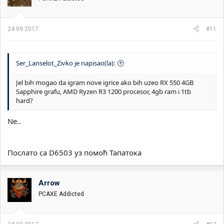
Послато са D6503 уз помоћ Тапатока
24.09.2017.
#11
Ser_Lanselot_Zivko je napisao(la):
Jel bih mogao da igram nove igrice ako bih uzeo RX 550 4GB
Sapphire grafu, AMD Ryzen R3 1200 procesor, 4gb ram i 1tb
hard?
Ne..
Послато са D6503 уз помоћ Тапатока
Arrow
PCAXE Addicted