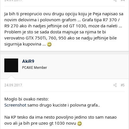
24.09.2017.
#4
Ja bih ti preoprucio ovu drugu opciju koju je Peja napisao sa
novim delovima i polovnom grafom ... Grafa tipa R7 370 /
R9 270 ako ih nadjes jeftinije od GT 1030, moze da naleti ...
Problem je sto se sada dosta majnuje sa njima te bi
verovatno GTX 750Ti, 760, 950 ako se nadju jeftinije bile
sigurnija kupovina ...
AkiR9
PCAXE Member
24.09.2017.
#5
Moglo bi ovako nesto:
Screenshot
samo drugo kuciste i polovna grafa..
Na KP tesko da ima nesto povoljno jedino sto sam nasao
ovo ali ja bih pre uzeo gt 1030 novu