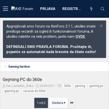
PRIJAVA
REGISTRACIJA
Apgrejdovali smo forum na XenForo 2.1.1, ukoliko imate
predloga vezanih za izgled ili funkcionalnost foruma, ili
ukoliko naletite na neki problem, javite nam
OVDE
DEFINISALI SMO PRAVILA FORUMA. Pročitajte ih,
pojaviće se automatski kada krenete da čitate nešto!
Gaming hardver
Gejming PC do 360e
Z
D
O
Ser_Lanselot_Zivko
24.09.2017.
300e
gaming
gaming pc
a
a
z
gejming pc
racunar do 300e
č
t
n
e
u
a
Poslednja
1 od 2
Sledeća
t
m
k
n
p
e