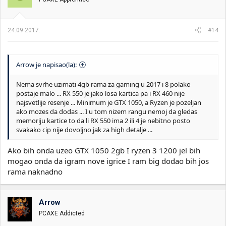
24.09.2017.
#14
Arrow je napisao(la):
Nema svrhe uzimati 4gb rama za gaming u 2017 i 8 polako
postaje malo ... RX 550 je jako losa kartica pa i RX 460 nije
najsvetlije resenje ... Minimum je GTX 1050, a Ryzen je pozeljan
ako mozes da dodas ... I u tom nizem rangu nemoj da gledas
memoriju kartice to da li RX 550 ima 2 ili 4 je nebitno posto
svakako cip nije dovoljno jak za high detalje ...
Ako bih onda uzeo GTX 1050 2gb I ryzen 3 1200 jel bih
mogao onda da igram nove igrice I ram big dodao bih jos
rama naknadno
Arrow
PCAXE Addicted