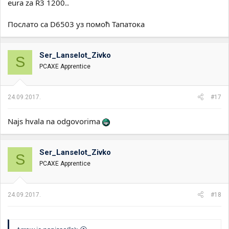
eura za R3 1200..
Послато са D6503 уз помоћ Тапатока
Ser_Lanselot_Zivko
S
PCAXE Apprentice
24.09.2017.
#17
Najs hvala na odgovorima
Ser_Lanselot_Zivko
S
PCAXE Apprentice
24.09.2017.
#18