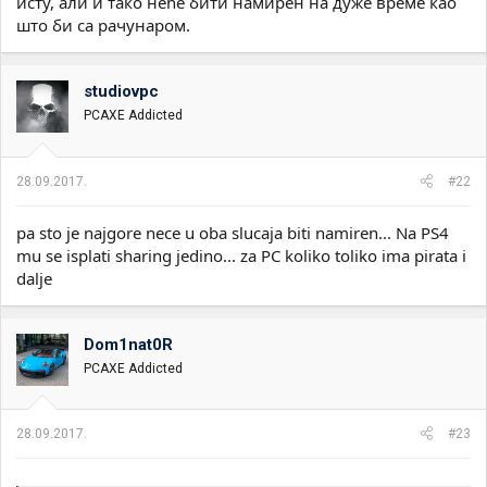
исту, али и тако неће бити намирен на дуже време као
што би са рачунаром.
studiovpc
PCAXE Addicted
28.09.2017.
#22
pa sto je najgore nece u oba slucaja biti namiren... Na PS4
mu se isplati sharing jedino... za PC koliko toliko ima pirata i
dalje
Dom1nat0R
PCAXE Addicted
28.09.2017.
#23