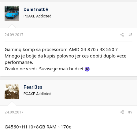
Dom1nat0R
PCAXE Addicted
24.09.2017.
#8
Gaming komp sa procesorom AMD X4 870 i RX 550 ?
Mnogo je bolje da kupis polovno jer ces dobiti duplo vece
performanse.
Ovako ne vredi. Suvise je mali budzet
Fearl3ss
PCAXE Addicted
24.09.2017.
#9
G4560+H110+8GB RAM ~170e