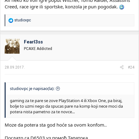
Creed, race igre ili sportske, konzola je pun pogodak.
R
studiovpc
e
a
g
o
Fearl3ss
v
PCAXE Addicted
a
n
j
a
28.09.2017.
#24
:
studiovpc je napisao(la):
gaming za te pare se zove PlayStation 4 ili Xbox One, pa biraj,
bolje to uzmi nego da spucas pare na komp koji nece moci da
potera nista pametno za te novce...
Moze da potera sta god hoće sa ovom konfom..
Послато са D6503 уз помоћ Тапатока