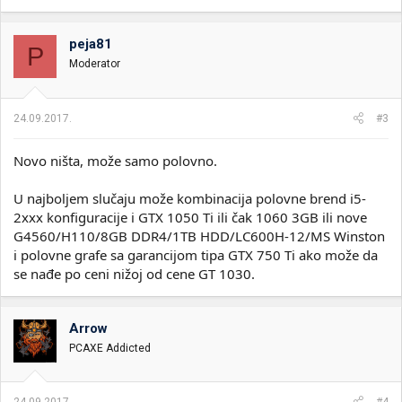
peja81
P
Moderator
24.09.2017.
#3
Novo ništa, može samo polovno.
U najboljem slučaju može kombinacija polovne brend i5-
2xxx konfiguracije i GTX 1050 Ti ili čak 1060 3GB ili nove
G4560/H110/8GB DDR4/1TB HDD/LC600H-12/MS Winston
i polovne grafe sa garancijom tipa GTX 750 Ti ako može da
se nađe po ceni nižoj od cene GT 1030.
Arrow
PCAXE Addicted