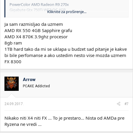
PowerColor AMD Radeon R9 270x
Gigabyte Gtx 750Ti WF2 OC 4GB
Kliknite za proširenje...
Asus 750ti GTX750TI-OC-2GD5
Gigabyte Gtx 750Ti OC Windforce + Garancija
Ja sam razmisljao da uzmem
Asus GTX 760 DirectCU II OC 2GB/256bit
AMD RX 550 4GB Sapphire grafu
AMD X4 870K 3.9ghz procesor
8gb ram
1TB hard tako da mi se uklapa u budzet sad pitanje je kakve
bi bile perfomanse a ako ustedim nesto vise mozda uzmem
FX 8300
Arrow
PCAXE Addicted
24.09.2017.
#7
Nikako niti X4 niti FX ... To je prestaro... Nista od AMDa pre
Ryzena ne vredi ...