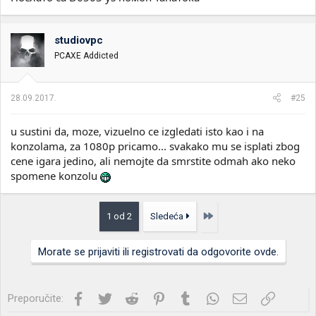
studiovpc
PCAXE Addicted
28.09.2017.
#25
u sustini da, moze, vizuelno ce izgledati isto kao i na
konzolama, za 1080p pricamo... svakako mu se isplati zbog
cene igara jedino, ali nemojte da smrstite odmah ako neko
spomene konzolu
Poslednja
1 od 2
Sledeća
Morate se prijaviti ili registrovati da odgovorite ovde.
Facebook
Twitter
Reddit
Pinterest
Tumblr
WhatsApp
Imejl
Link
Preporučite: