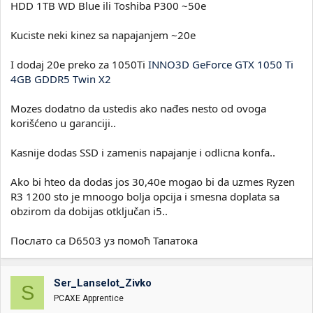
HDD 1TB WD Blue ili Toshiba P300 ~50e
Kuciste neki kinez sa napajanjem ~20e
I dodaj 20e preko za 1050Ti
INNO3D GeForce GTX 1050 Ti
4GB GDDR5 Twin X2
Mozes dodatno da ustedis ako nađes nesto od ovoga
korišćeno u garanciji..
Kasnije dodas SSD i zamenis napajanje i odlicna konfa..
Ako bi hteo da dodas jos 30,40e mogao bi da uzmes Ryzen
R3 1200 sto je mnoogo bolja opcija i smesna doplata sa
obzirom da dobijas otključan i5..
Послато са D6503 уз помоћ Тапатока
Ser_Lanselot_Zivko
S
PCAXE Apprentice